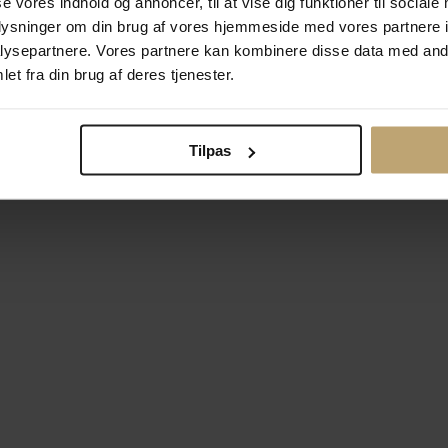
se vores indhold og annoncer, til at vise dig funktioner til sociale
oplysninger om din brug af vores hjemmeside med vores partnere i
ysepartnere. Vores partnere kan kombinere disse data med andr
Betalingsmuligheder
Si
et fra din brug af deres tjenester.
Tilpas
okiepolitik
Ændr cookie-indsti
right © 2026 Pind J. Design Guldsmedie. Alle rettigheder forbeh