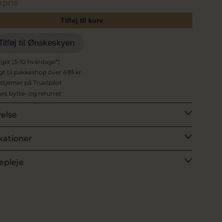
pris
Tilføj til kurv
Tilføj til Ønskeskyen
ager (3-10 hverdage*)
agt til pakkeshop over 499 kr.
 stjerner på Trustpilot
es bytte- og returret
velse
kationer
epleje