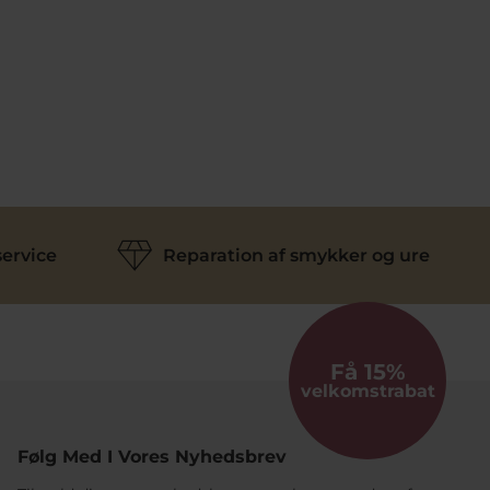
ervice
Reparation af smykker og ure
Få 15%
velkomstrabat
Følg Med I Vores Nyhedsbrev