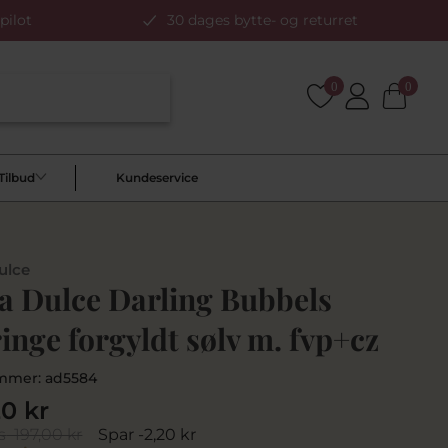
pilot
30 dages bytte- og returret
0
0
Tilbud
Kundeservice
ulce
a Dulce Darling Bubbels
inge forgyldt sølv m. fvp+cz
mmer:
ad5584
20 kr
s
197,00 kr
Spar -2,20 kr