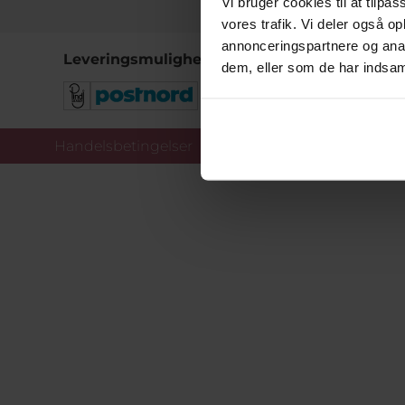
Vi bruger cookies til at tilpas
vores trafik. Vi deler også 
annonceringspartnere og anal
Leveringsmuligheder
dem, eller som de har indsaml
Handelsbetingelser
Co
Copy