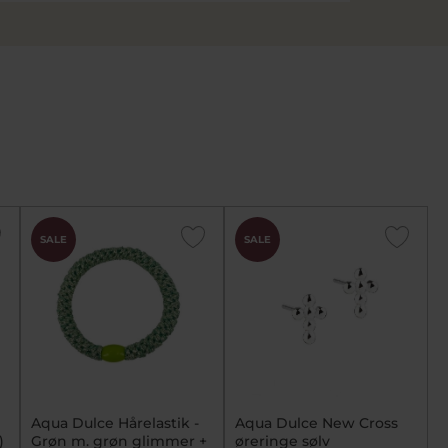
SALE
SALE
Aqua Dulce Hårelastik -
Aqua Dulce New Cross
)
Grøn m. grøn glimmer +
øreringe sølv