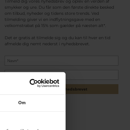
Tilmeld dig vores nyhedsbrev og oplev en verden af
smykker og ure. Du får som den første direkte besked
om tilbud, nyheder og tidens store trends. Ved
tilmelding giver vi en indflytningsgave med en
velkomstrabat på 15% som gælder på næsten alt*.
Det er gratis at tilmelde sig og du kan til hver en tid
afmelde dig nemt nederst i nyhedsbrevet.
Tilmeld mig nyhedsbrevet
Om