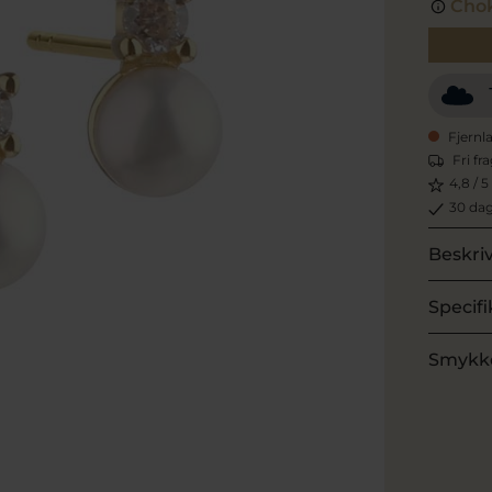
Chok
Fjernl
Fri fr
4,8 / 5
30 dag
Beskri
Specifi
Smykk