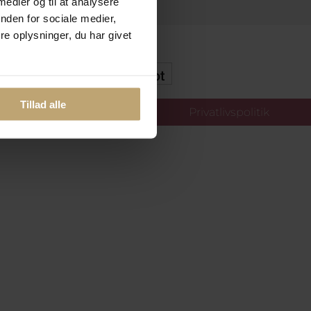
 medier og til at analysere
nden for sociale medier,
e oplysninger, du har givet
kker Og Tryg E-Handel
Tillad alle
llinger
Privatlivspolitik
oldt.