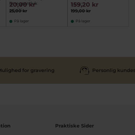
limegrøn luk
20,00 kr
159,20 kr
ad5677
ad5473
25,00 kr
199,00 kr
På lager
På lager
ulighed for gravering
Personlig kundes
tion
Praktiske Sider