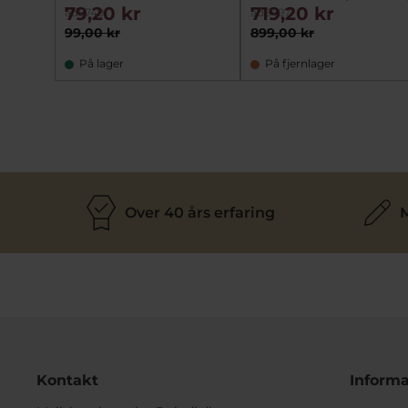
79,20 kr
719,20 kr
ad5749
ad6497
99,00 kr
899,00 kr
På lager
På fjernlager
Over 40 års erfaring
M
Kontakt
Informa