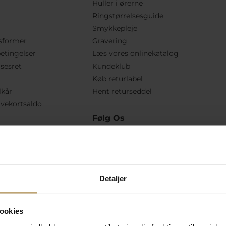
Huller i ørerne
Ringstørrelsesguide
Smykkepleje
sformer
Gravering
etingelser
Læs vores onlinekatalog
lsesret
Kundeklub
Køb returlabel
lkår
Hent returseddel
vekortsaldo
Følg Os
Detaljer
ookies