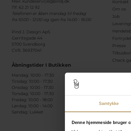
Mail:
kundeservice@pindj.dk
Kontakt
Tlf. 62 21 12 92
Om os
Telefonen er åben mandag til fredag
Job
fra 10:00 - 12:00 og igen fra 14:00 - 16:00
Levering
Handelsb
Pind J. Design ApS
Gerritsgade 44
Fortryde
5700 Svendborg
Presse
CVR. 36937041
Tilbudsvi
Check ga
Åbningstider I Butikken
Mandag: 10:00 - 17:30
Tirsdag: 10:00 - 17:30
Onsdag: 10:00 - 17:30
Torsdag: 10:00 - 17:30
Fredag: 10:00 - 18:00
Samtykke
Lørdag: 10:00 - 14:00
Søndag: Lukket
Denne hjemmeside bruger c