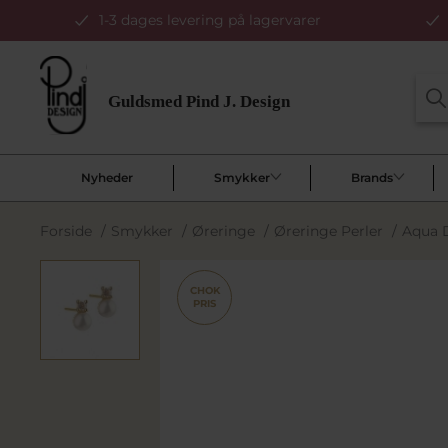
1-3 dages levering på lagervarer
Nyheder
Smykker
Brands
Forside
/
Smykker
/
Øreringe
/
Øreringe Perler
/
Aqua D
CHOK
PRIS