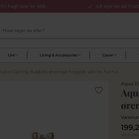
Fri fragt over kr. 499,-
4,8 stjerner på Trust
Ure
Living & Accessories
Gaver
ulce Darling Bubbels øreringe forgyldt sølv m. fvp+cz
Aqua D
Aqu
ører
Varenu
199,
Vejl. pri