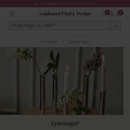
1-3 dages levering på lagervarer
0
0
Forsiden
/
Lysestager
Lysestager