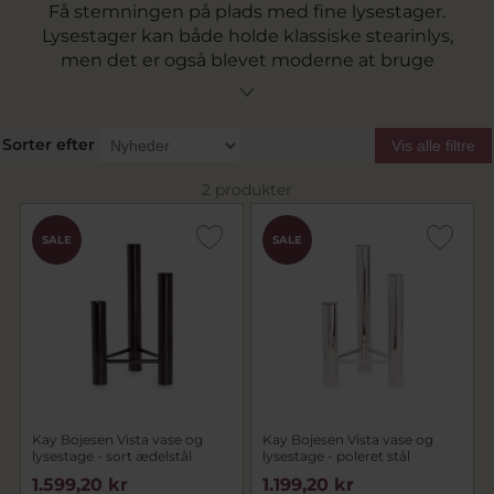
Få stemningen på plads med fine lysestager.
Lysestager kan både holde klassiske stearinlys,
men det er også blevet moderne at bruge
lysestagerne til for eksempel vaser til enkelte
blomster. Det skaber en smuk og kreativ
mulighed for at udfolde sin personlighed i sit
Sorter efter
Vis alle filtre
hjem. Se vores udvalg af flotte lysestager her.
2 produkter
SALE
SALE
Kay Bojesen Vista vase og
Kay Bojesen Vista vase og
lysestage - sort ædelstål
lysestage - poleret stål
1.599,20 kr
1.199,20 kr