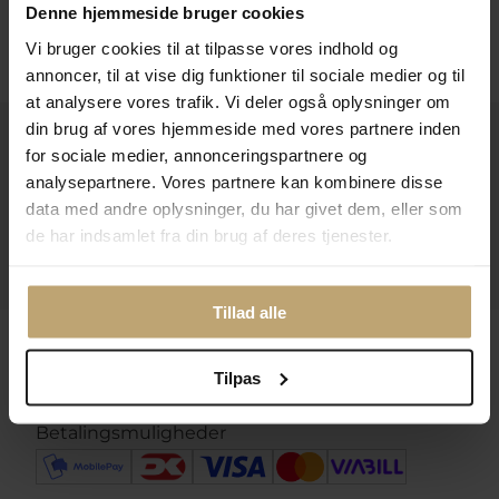
Denne hjemmeside bruger cookies
Følg os
Vi bruger cookies til at tilpasse vores indhold og
annoncer, til at vise dig funktioner til sociale medier og til
at analysere vores trafik. Vi deler også oplysninger om
din brug af vores hjemmeside med vores partnere inden
Kontakt
for sociale medier, annonceringspartnere og
analysepartnere. Vores partnere kan kombinere disse
Åbningstider I Butikken
data med andre oplysninger, du har givet dem, eller som
Information
de har indsamlet fra din brug af deres tjenester.
Praktiske Sider
Tillad alle
Leveringsmuligheder
Tilpas
Betalingsmuligheder