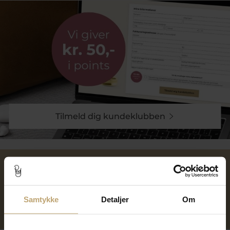
Tilmeld dig kundeklubben
Over 40 års erfaring
Mulighed for gravering
Samtykke
Detaljer
Om
Personlig kundeservice
Reparation af smykker og
ure