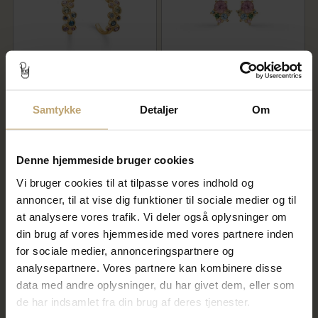
Mads Z "Luxury Rainbow
Mads Z "Little Princess"
Petite" øreringe 14 kt. guld m.
øreringe 14 kt. guld m.
Samtykke
Detaljer
Om
ædelsten
tanzanit
7.950,00 kr
5.950,00 kr
Denne hjemmeside bruger cookies
På fjernlager
På fjernlager
Vi bruger cookies til at tilpasse vores indhold og
annoncer, til at vise dig funktioner til sociale medier og til
at analysere vores trafik. Vi deler også oplysninger om
din brug af vores hjemmeside med vores partnere inden
for sociale medier, annonceringspartnere og
analysepartnere. Vores partnere kan kombinere disse
data med andre oplysninger, du har givet dem, eller som
de har indsamlet fra din brug af deres tjenester.