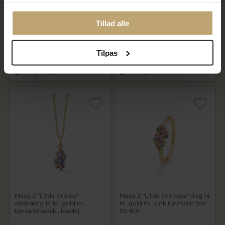
Mads Z "Little Prince" øreringe
Mads Z "Little Princess"
Tillad alle
14 kt. guld m. tanzanit
vedhæng 14 kt. guld m. pink
turmalin (ekskl. kæde)
Tilpas
5.950,00 kr
3.950,00 kr
På fjernlager
På lager
Mads Z "Little Prince"
Mads Z "Little Princess" ring 14
vedhæng 14 kt. guld m.
kt. guld m. pink turmalin (str.
tanzanit (ekskl. kæde)
50-60)