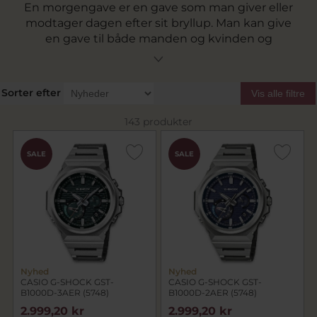
En morgengave er en gave som man giver eller
modtager dagen efter sit bryllup. Man kan give
en gave til både manden og kvinden og
traditionelt set er det et form for smykke man
modtager i morgengave. Her på siden finder du
alle vores ideer til morgengaver der er ideelle til
Sorter efter
Vis alle filtre
morgengave til både ham og hende.
143 produkter
SALE
SALE
Nyhed
Nyhed
CASIO G-SHOCK GST-
CASIO G-SHOCK GST-
B1000D-3AER (5748)
B1000D-2AER (5748)
2.999,20 kr
2.999,20 kr