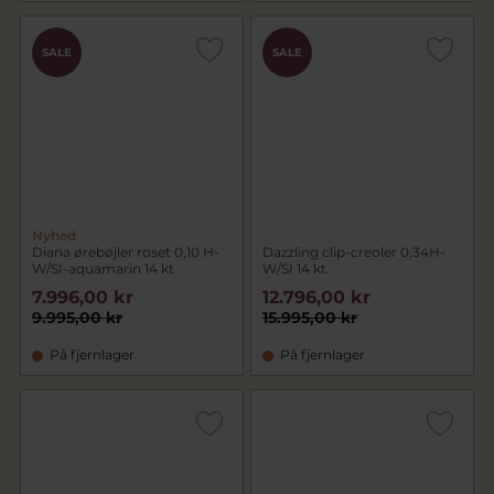
SALE
SALE
Nyhed
Diana ørebøjler roset 0,10 H-
Dazzling clip-creoler 0,34H-
W/SI-aquamarin 14 kt
W/SI 14 kt.
7.996,00 kr
12.796,00 kr
9.995,00 kr
15.995,00 kr
På fjernlager
På fjernlager