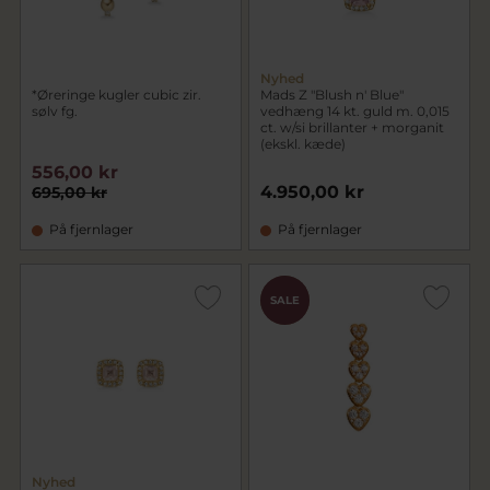
Nyhed
*Øreringe kugler cubic zir.
Mads Z "Blush n' Blue"
sølv fg.
vedhæng 14 kt. guld m. 0,015
ct. w/si brillanter + morganit
(ekskl. kæde)
556,00 kr
4.950,00 kr
695,00 kr
På fjernlager
På fjernlager
CHOK
SALE
PRIS
Nyhed