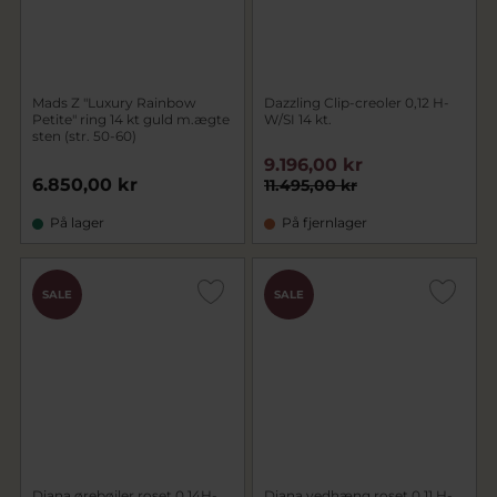
Mads Z "Luxury Rainbow
Dazzling Clip-creoler 0,12 H-
Petite" ring 14 kt guld m.ægte
W/SI 14 kt.
sten (str. 50-60)
9.196,00 kr
6.850,00 kr
11.495,00 kr
På lager
På fjernlager
SALE
SALE
Diana ørebøjler roset 0,14H-
Diana vedhæng roset 0,11 H-