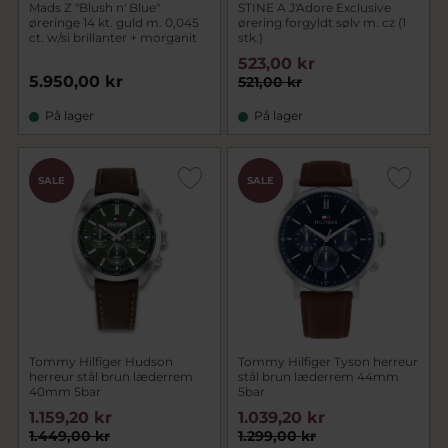
Mads Z "Blush n' Blue"
STINE A J'Adore Exclusive
øreringe 14 kt. guld m. 0,045
ørering forgyldt sølv m. cz (1
ct. w/si brillanter + morganit
stk.)
523,00 kr
5.950,00 kr
521,00 kr
På lager
På lager
SALE
SALE
Tommy Hilfiger Hudson
Tommy Hilfiger Tyson herreur
herreur stål brun læderrem
stål brun læderrem 44mm
40mm 5bar
5bar
1.159,20 kr
1.039,20 kr
1.449,00 kr
1.299,00 kr