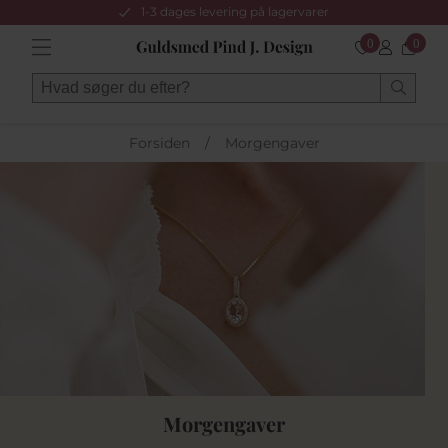
1-3 dages levering på lagervarer
0
0
Forsiden
/
Morgengaver
Morgengaver