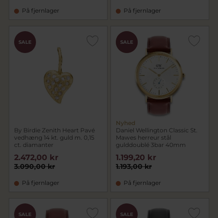
På fjernlager
På fjernlager
CHOK
SALE
SALE
PRIS
Nyhed
By Birdie Zenith Heart Pavé
Daniel Wellington Classic St.
vedhæng 14 kt. guld m. 0,15
Mawes herreur stål
ct. diamanter
gulddoublé 3bar 40mm
2.472,00 kr
1.199,20 kr
3.090,00 kr
1.193,00 kr
På fjernlager
På fjernlager
SALE
SALE