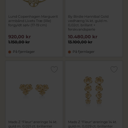
Lund Copenhagen Marguerit
By Birdie Hannibal Gold
armbånd Livets Træ (lille)
vedhæng 14 kt. guld m.
forgyldt sølv (17-19 cm)
0,02ct. brillant +
ferskvandsperle
920,00 kr
10.480,00 kr
1.150,00 kr
13.100,00 kr
På fjernlager
På fjernlager
Mads Z "Fleur" øreringe 14 kt.
Mads Z "Fleur" øreringe 14 kt.
guld m. 0,021 ct. brillanter
guld m. 0,029 ct. brillanter