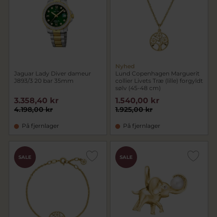
Nyhed
Jaguar Lady Diver dameur
Lund Copenhagen Marguerit
J893/3 20 bar 35mm
collier Livets Træ (lille) forgyldt
sølv (45-48 cm)
3.358,40 kr
1.540,00 kr
4.198,00 kr
1.925,00 kr
På fjernlager
På fjernlager
SALE
SALE