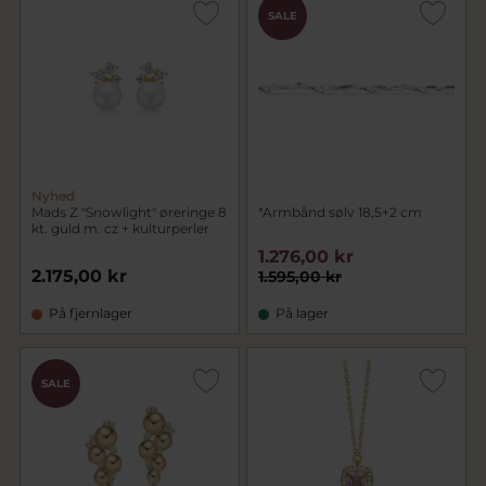
SALE
Nyhed
Mads Z "Snowlight" øreringe 8
*Armbånd sølv 18,5+2 cm
kt. guld m. cz + kulturperler
1.276,00 kr
2.175,00 kr
1.595,00 kr
På fjernlager
På lager
SALE