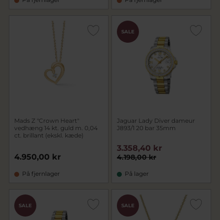
SALE
Mads Z "Crown Heart"
Jaguar Lady Diver dameur
vedhæng 14 kt. guld m. 0,04
J893/1 20 bar 35mm
ct. brillant (ekskl. kæde)
3.358,40 kr
4.950,00 kr
4.198,00 kr
På fjernlager
På lager
SALE
SALE