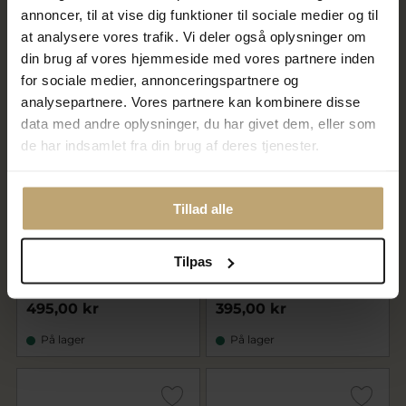
595,00 kr
595,00 kr
annoncer, til at vise dig funktioner til sociale medier og til
På lager
På lager
at analysere vores trafik. Vi deler også oplysninger om
din brug af vores hjemmeside med vores partnere inden
for sociale medier, annonceringspartnere og
analysepartnere. Vores partnere kan kombinere disse
data med andre oplysninger, du har givet dem, eller som
de har indsamlet fra din brug af deres tjenester.
Tillad alle
Nyhed
Nyhed
Studio Z "Luna" øreringe
Studio Z "Astra" øreringe
Tilpas
forgyldt sølv m. cz
forgyldt sølv m. cz
495,00 kr
395,00 kr
På lager
På lager