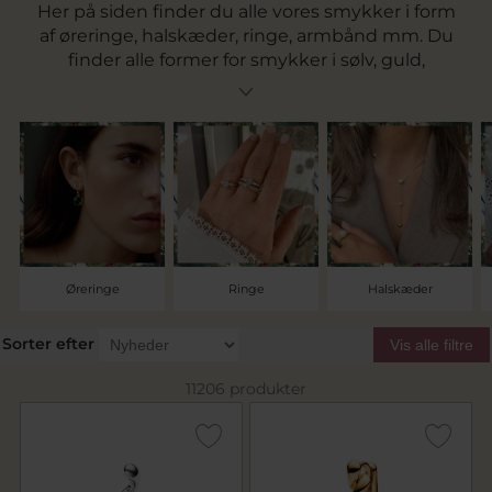
Her på siden finder du alle vores smykker i form
af øreringe, halskæder, ringe, armbånd mm. Du
finder alle former for smykker i sølv, guld,
hvidguld og i sølv, forgyldt sølv, rhodineret sølv
og rosaforgyldt. Find smykker med brillanter
eller syntetiske sten. Gå på opdagelse blandt
alle vores smykker og find netop det du søger.
Vi tilbyder fri fragt over 499 kr.
Øreringe
Ringe
Halskæder
Sorter efter
Vis alle filtre
11206 produkter