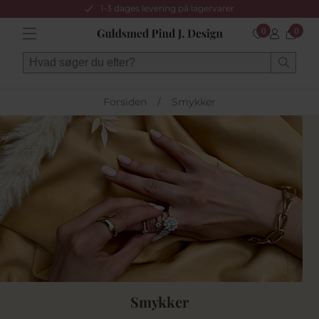
1-3 dages levering på lagervarer
0
0
Forsiden
/
Smykker
Smykker