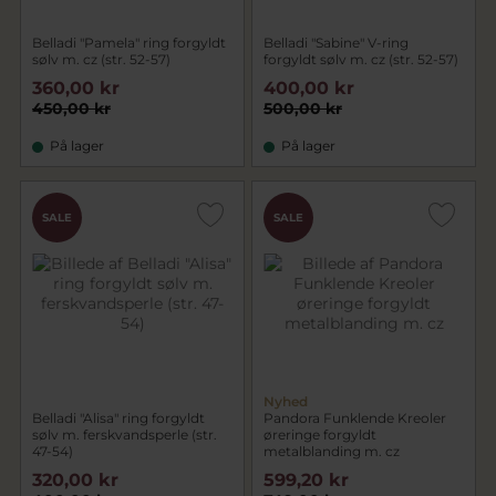
Belladi "Pamela" ring forgyldt
Belladi "Sabine" V-ring
sølv m. cz (str. 52-57)
forgyldt sølv m. cz (str. 52-57)
360,00 kr
400,00 kr
450,00 kr
500,00 kr
På lager
På lager
SALE
SALE
Nyhed
Belladi "Alisa" ring forgyldt
Pandora Funklende Kreoler
sølv m. ferskvandsperle (str.
øreringe forgyldt
47-54)
metalblanding m. cz
320,00 kr
599,20 kr