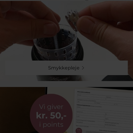
tilbyder gratis fragt over 499kr.
Kæmpe sortiment af smykker til damer
Der findes så mange smykker at vælge imellem at det
kan være umuligt at finde det rette. Vi har gjort det
nemt ved at opdele vores smykke kategori i
underkategorier: Ringe, armbånd, halskæder, øreringe
og
vielsesringe
. Det er her på siden at du kan starte
din søgning efter det rette smykke. Alle de smykker
som vi forhandler er fra store brands og mærker som
producerer i bedste kvalitet. Det er smykker vi kan stå
Smykkepleje
indenfor og som holder sin form og belægning i flere
år. Det kan ske at smykkerne med tiden mister sin
glans, men her kan den rette smykkepleje gøre
underværker.
Det handler om at finde det smykke der passer til en.
Der er så mange forskellige typer smykker til kvinder
på markedet at du kan lede for evigt. I nogle tilfælde
har du måske en ide om hvad motivet skal være,
hvilket mærke det skal være, hvad prisen må være
eller type materiale. Alt dette har vi gjort nemt ved at
inddele vores side i kategorier og lade dig filtrere på