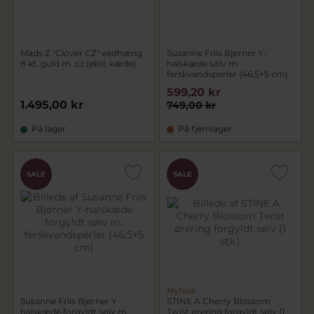
Mads Z "Clover CZ" vedhæng
Susanne Friis Bjørner Y-
8 kt. guld m. cz (eksl. kæde)
halskæde sølv m.
ferskvandsperler (46,5+5 cm)
599,20 kr
1.495,00 kr
749,00 kr
På lager
På fjernlager
SALE
SALE
Nyhed
Susanne Friis Bjørner Y-
STINE A Cherry Blossom
halskæde forgyldt sølv m.
Twist ørering forgyldt sølv (1