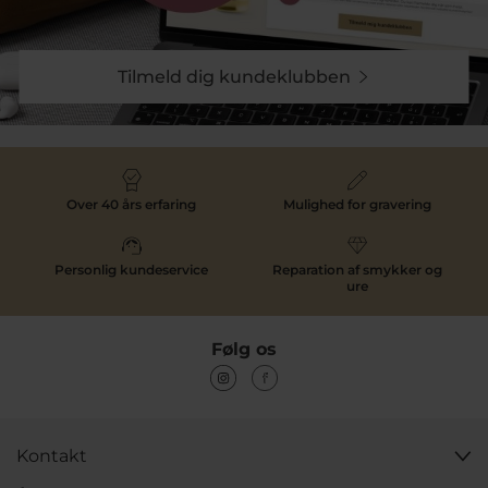
størrelser, pris, mærke og andet relevant. Med så stort
et udvalg og med så mange muligheder, tør vi
næsten love at du finder det du skal bruge. Det kan
også være du finder det rette smykke og måske falder
Tilmeld dig kundeklubben
over et af vores
ure
som vi også forhandlere.
Udforsk de mange smykkebrands
online
Over 40 års erfaring
Mulighed for gravering
Som et af landets førende guldsmed værksteder har vi
også butik og webshop med stort smykke sortiment.
Vi forhandler nogle af de største mærker som
STINE A
,
Enamel Copenhagen
,
Julie Sandlau
,
Mads Z
samt vores
Personlig kundeservice
Reparation af smykker og
eget håndværk,
Pind J
. Vi forhandler kun mærker af
ure
vis kvalitet for at garanterer den bedste oplevelse for
vores kunder. Du kan mikse og matche blandt de
mange brands. Måske en ring fra
Spirit Icons
, et par
Følg os
øreringe fra
Mads Z
, en halskæde fra
Enamel
Copenhagen
og et armbånd fra
Julie Sandlau
. Det kan
også være du ønsker helt håndlavede smykker efter
eget ønske. Det kan vores guldsmede hjælpe med at
lave til dig.
Kontakt
Med så mange forskellige brands dækker vi bredt