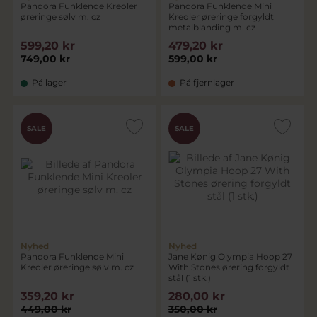
Pandora Funklende Kreoler
Pandora Funklende Mini
øreringe sølv m. cz
Kreoler øreringe forgyldt
metalblanding m. cz
599,20 kr
479,20 kr
749,00 kr
599,00 kr
På lager
På fjernlager
SALE
SALE
Nyhed
Nyhed
Pandora Funklende Mini
Jane Kønig Olympia Hoop 27
Kreoler øreringe sølv m. cz
With Stones ørering forgyldt
stål (1 stk.)
359,20 kr
280,00 kr
449,00 kr
350,00 kr