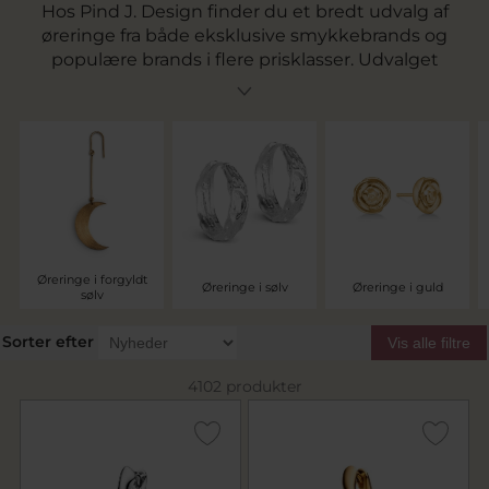
Hos Pind J. Design finder du et bredt udvalg af
øreringe fra både eksklusive smykkebrands og
populære brands i flere prisklasser. Udvalget
spænder fra enkle ørestikker og små øreringe til
markante hoops, creoler og hængeøreringe i
materialer som guld, sølv, forgyldt sølv og
hvidguld – med og uden sten.
Øreringe i forgyldt
Øreringe i sølv
Øreringe i guld
sølv
Sorter efter
Vis alle filtre
4102 produkter