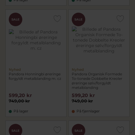
SALE
SALE
Nyhed
Nyhed
Pandora Honningbi øreringe
Pandora Organisk Formede
forgyldt metalblanding m. cz
To-tonede Dobbelte Kreoler
øreringe sølv/forgyldt
metalblanding
599,20 kr
599,20 kr
749,00 kr
749,00 kr
På lager
På fjernlager
SALE
SALE