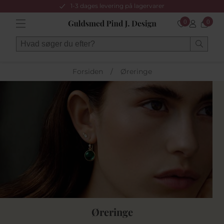
1-3 dages levering på lagervarer
0
0
Forsiden
/
Øreringe
Øreringe