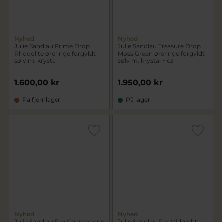
Nyhed
Nyhed
Julie Sandlau Prime Drop
Julie Sandlau Treasure Drop
Rhodolite øreringe forgyldt
Moss Green øreringe forgyldt
sølv m. krystal
sølv m. krystal + cz
1.600,00 kr
1.950,00 kr
På fjernlager
På lager
Nyhed
Nyhed
Julie Sandlau Fay Champagne
Julie Sandlau Fay Midnight