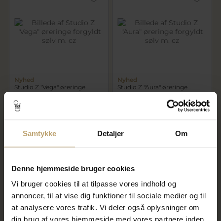
Nyhed
Nyhed
Studio Z "Vega" øreringe
Studio Z "Aura" øreringe
forgyldt sølv m. cz
forgyldt sølv m. cz
695,00 kr
395,00 kr
Samtykke
Detaljer
Om
På lager
På lager
Denne hjemmeside bruger cookies
Vi bruger cookies til at tilpasse vores indhold og
annoncer, til at vise dig funktioner til sociale medier og til
at analysere vores trafik. Vi deler også oplysninger om
din brug af vores hjemmeside med vores partnere inden