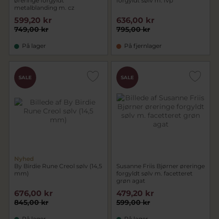
øreringe forgyldt
forgyldt sølv m. fvp
metalblanding m. cz
599,20 kr
636,00 kr
749,00 kr
795,00 kr
På lager
På fjernlager
SALE
SALE
Nyhed
By Birdie Rune Creol sølv (14,5
Susanne Friis Bjørner øreringe
mm)
forgyldt sølv m. facetteret
grøn agat
676,00 kr
479,20 kr
845,00 kr
599,00 kr
På lager
På lager