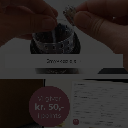
ædelsten.
Små, store og alt derimellem
Smykkepleje
Uanset om du foretrækker
små øreringe
, der sidder
tæt på øret, eller
store øreringe
, der fungerer som et
statement, finder du et bredt udvalg her. Mange
vælger små ørestikker til hverdagsbrug, mens større
hoops eller hængeøreringe ofte bruges til festlige
lejligheder.
Har du flere huller i ørerne, kan du nemt kombinere
forskellige størrelser og former. Små stikker,
mellemstore creoler og fine hoops kan mikses for et
personligt og moderne look.
STINE A øreringe
er som
skabt til dette med sine øreringe, der sælges stykvis
og findes i mange forskellige størrelser.