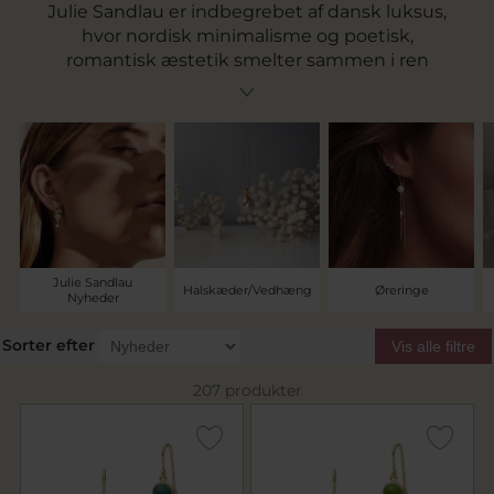
Julie Sandlau er indbegrebet af dansk luksus,
hvor nordisk minimalisme og poetisk,
romantisk æstetik smelter sammen i ren
harmoni. Hos Guldsmed Pind J. Design
præsenterer vi et univers af Julie Sandlau-
smykker skabt i 925 sterlingsølv og en varm 22
karat guldbelægning. Hvert enkelt smykke er
formgivet med en dyb respekt for form og
balance – designet til at understrege din
naturlige skønhed og tilføre en følelse af tidløs
ynde til dit personlige udtryk.
Julie Sandlau
Halskæder/Vedhæng
Øreringe
Nyheder
Sorter efter
Vis alle filtre
207 produkter