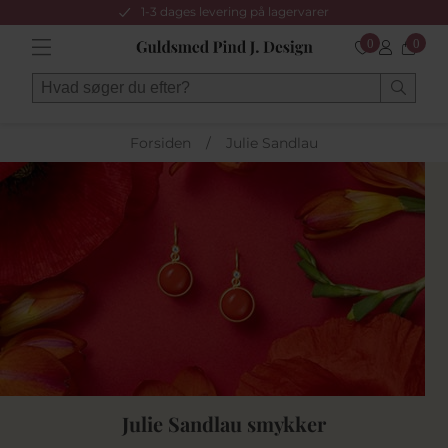
1-3 dages levering på lagervarer
0
0
Forsiden
/
Julie Sandlau
Julie Sandlau smykker