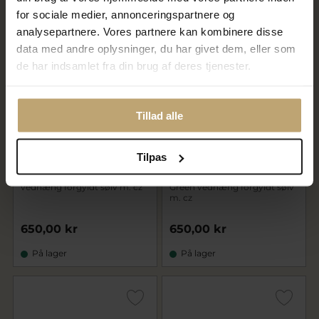
På lager
På lager
for sociale medier, annonceringspartnere og
analysepartnere. Vores partnere kan kombinere disse
data med andre oplysninger, du har givet dem, eller som
de har indsamlet fra din brug af deres tjenester.
Tillad alle
Tilpas
Julie Sandlau Ofelia Smokey
Julie Sandlau Ofelia Olive
vedhæng forgyldt sølv m. cz
Green vedhæng forgyldt sølv
m. cz
650,00 kr
650,00 kr
På lager
På lager