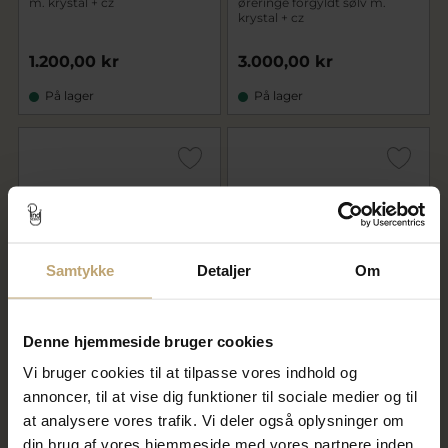
m. krystal + cz
øreringe forgyldt sølv m.
krystal + cz
1.200,00 kr
3.000,00 kr
På lager
På lager
Samtykke
Detaljer
Om
Denne hjemmeside bruger cookies
Julie Sandlau Ofelia Peach
Julie Sandlau Ofelia Ice Blue
Morganite vedhæng forgyldt
vedhæng forgyldt sølv m. cz
Vi bruger cookies til at tilpasse vores indhold og
sølv m. cz
annoncer, til at vise dig funktioner til sociale medier og til
650,00 kr
650,00 kr
at analysere vores trafik. Vi deler også oplysninger om
din brug af vores hjemmeside med vores partnere inden