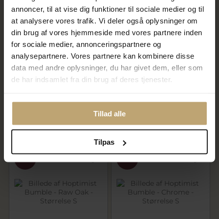
annoncer, til at vise dig funktioner til sociale medier og til
at analysere vores trafik. Vi deler også oplysninger om
din brug af vores hjemmeside med vores partnere inden
for sociale medier, annonceringspartnere og
analysepartnere. Vores partnere kan kombinere disse
data med andre oplysninger, du har givet dem, eller som
de har indsamlet fra din brug af deres tjenester.
Hoptimist Bimble - Oak -
Hoptimist Bumble - Oak -
Størrelse S
Størrelse S
239,96 kr
239,96 kr
299,95 kr
299,95 kr
Tillad alle
På lager
På lager
Tilpas
SALE
SALE