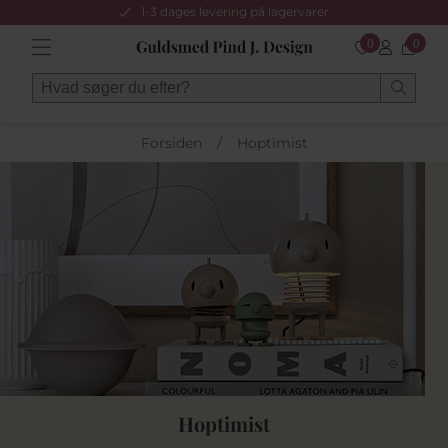
1-3 dages levering på lagervarer
0
0
Forsiden
/
Hoptimist
Hoptimist