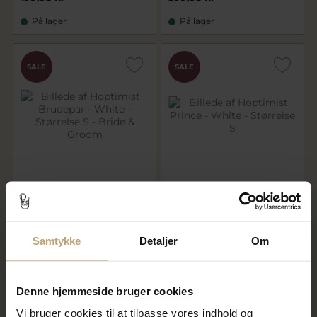
På lager
På lager
SALE
SALE
Hoptimist Brudepar - White -
Hoptimist Prince - White -
Størrelse S - Bride & Groom
Størrelse S
279,96 kr
159,96 kr
349,95 kr
199,95 kr
Samtykke
Detaljer
Om
På lager
På lager
Denne hjemmeside bruger cookies
SALE
SALE
Vi bruger cookies til at tilpasse vores indhold og