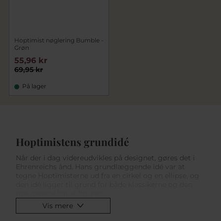
Hoptimist nøglering Bumble -
Grøn
55,96 kr
69,95 kr
På lager
Hoptimistens grundidé
Når der i dag videreudvikles på designet, gøres det i
Ehrenreichs ånd. Hans grundlæggende idé var at
tegne Hoptimisterne ud fra en cirkel og en ellipse, og
den idé ligger til grund for både klassikerne og den
nye generation af figurer.
Vis mere