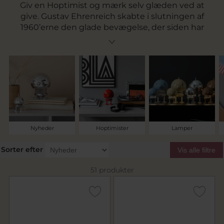
Giv en Hoptimist og mærk selv glæden ved at
give. Gustav Ehrenreich skabte i slutningen af
1960’erne den glade bevægelse, der siden har
fået plads i dansk designhistorie. I dag er der en
glad Hoptimist til enhver lejlighed. Derfor kan
du altid finde en Hoptimist, som vil glæde, hvor
end den havner. Det er nemlig hele idéen bag
Hoptimisterne: At sprede glæde og sætte smil
på alles læber.
Nyheder
Hoptimister
Lamper
Sorter efter
Vis alle filtre
51 produkter