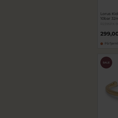
Lorus Kid
10bar 3
R2395PX-9
299,00
På fjern
SALE