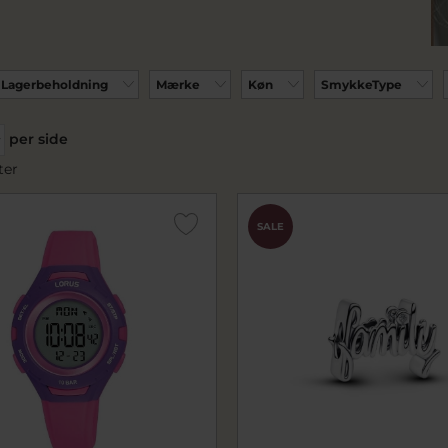
Lagerbeholdning
Mærke
Køn
SmykkeType
per side
ter
SALE