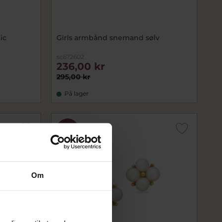
ic
Girls armbånd snemand sølv
sc672602
236,00 kr
295,00 kr
På lager
SALE
Om