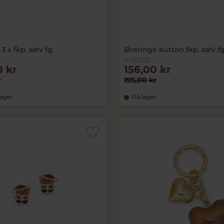
3 x fkp. sølv fg.
Øreringe button fkp. sølv fg
sc165372
0 kr
156,00 kr
r
195,00 kr
lager
På lager