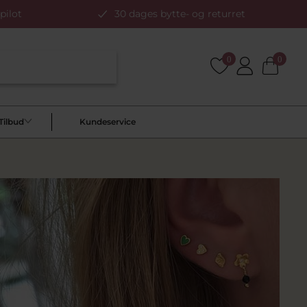
pilot
30 dages bytte- og returret
0
0
Tilbud
Kundeservice