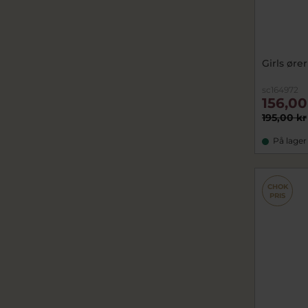
Girls øre
sc164972
156,00
195,00 kr
På lager
CHOK
PRIS