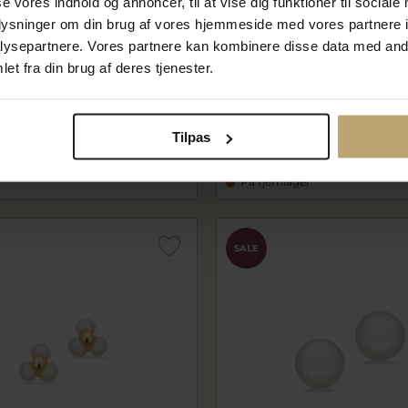
se vores indhold og annoncer, til at vise dig funktioner til sociale
oplysninger om din brug af vores hjemmeside med vores partnere i
ysepartnere. Vores partnere kan kombinere disse data med andr
et fra din brug af deres tjenester.
dhæng snemand sølv
Øreringe cirkel fkp. sølv fg.
sc165452
0 kr
236,00 kr
Tilpas
r
295,00 kr
På fjernlager
SALE