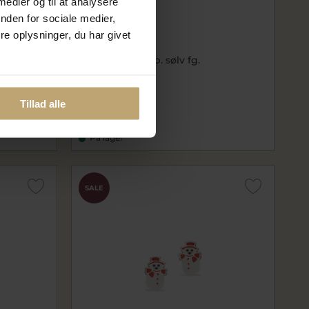
 medier og til at analysere
nden for sociale medier,
e oplysninger, du har givet
Øreringe 4 x fkp. sølv fg.
sc165392
236,00 kr
Tillad alle
295,00 kr
På lager
SALE