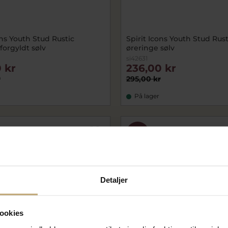
ons Youth Stud Rustic
Spirit Icons Youth Stud Rust
forgyldt sølv
øreringe sølv
si42631
 kr
236,00 kr
r
295,00 kr
På lager
SALE
Detaljer
ookies