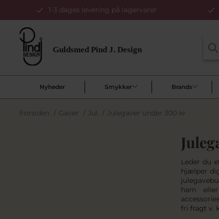
1-3 dages levering på lagervarer
Nyheder
Smykker
Brands
Forsiden
/
Gaver
/
Jul
/
Julegaver under 300 kr
Juleg
Leder du ef
hjælper dig
julegavebu
ham eller
accessorie
fri fragt v.