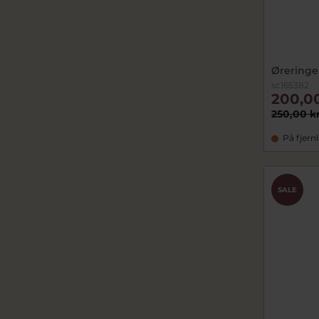
Øreringe 
sc165382
200,0
250,00 k
På fjern
SALE