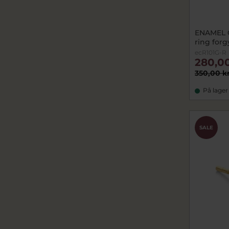
ENAMEL 
ring forg
ecR101G-R
280,00
350,00 k
På lager
SALE