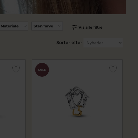
Materiale
Sten farve
Vis alle filtre
Sorter efter
SALE