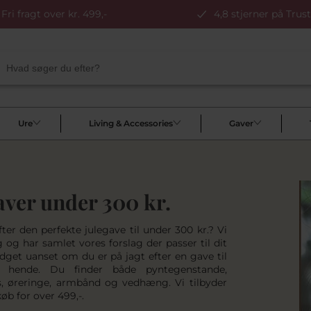
Fri fragt over kr. 499,-
4,8 stjerner på Trust
Ure
Living & Accessories
Gaver
aver under 300 kr.
ter den perfekte julegave til under 300 kr.? Vi
 og har samlet vores forslag der passer til dit
dget uanset om du er på jagt efter en gave til
 hende. Du finder både pyntegenstande,
s, øreringe, armbånd og vedhæng. Vi tilbyder
 køb for over 499,-.