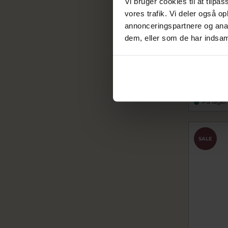
Vi bruger cookies til at tilpas
vores trafik. Vi deler også 
annonceringspartnere og anal
dem, eller som de har indsaml
Girls ve
m/kæde
sc241722
200,0
250,00 k
På lager
SALE