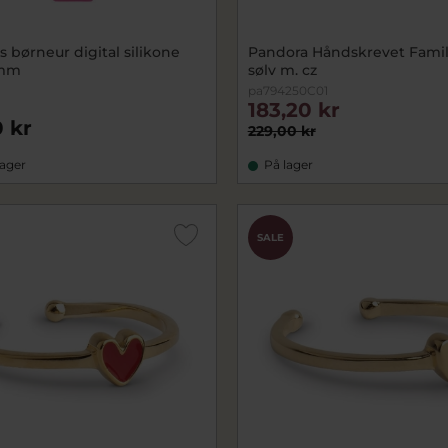
s børneur digital silikone
Pandora Håndskrevet Fami
2mm
sølv m. cz
pa794250C01
183,20 kr
 kr
229,00 kr
lager
På lager
SALE