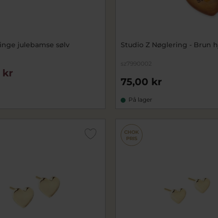
ringe julebamse sølv
Studio Z Nøglering - Brun h
sz7990002
 kr
75,00 kr
På lager
CHOK
PRIS