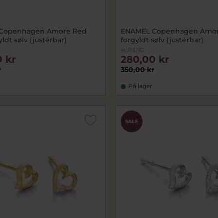
Copenhagen Amore Red
ENAMEL Copenhagen Amor
yldt sølv (justérbar)
forgyldt sølv (justérbar)
ecR101G
 kr
280,00 kr
r
350,00 kr
På lager
SALE