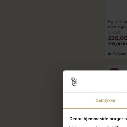
Spirit Ic
øreringe 
si42632
236,00
295,00 k
På lager
SALE
Samtykke
Denne hjemmeside bruger c