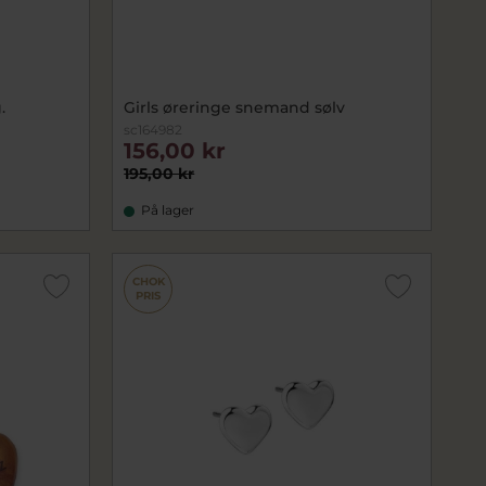
.
Girls øreringe snemand sølv
sc164982
156,00 kr
195,00 kr
På lager
CHOK
PRIS