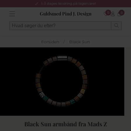
1-3 dages levering på lagervarer
0
0
Forsiden
/
Black Sun
Black Sun armbånd fra Mads Z