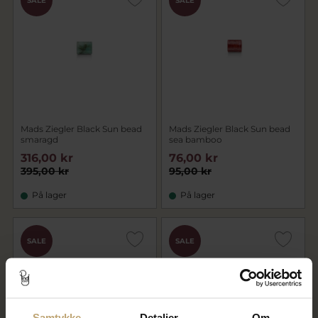
SALE
SALE
Mads Ziegler Black Sun bead
Mads Ziegler Black Sun bead
smaragd
sea bamboo
316,00 kr
76,00 kr
395,00 kr
95,00 kr
På lager
På lager
SALE
SALE
Samtykke
Detaljer
Om