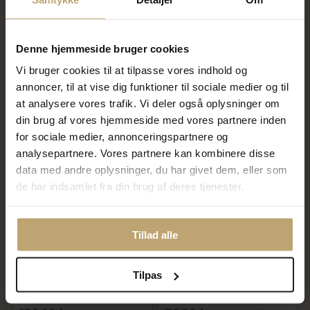
Denne hjemmeside bruger cookies
Mads Ziegler Black Sun bead
Mads Ziegler Black Sun bead
safir
rubin
Vi bruger cookies til at tilpasse vores indhold og
316,00 kr
316,00 kr
annoncer, til at vise dig funktioner til sociale medier og til
395,00 kr
395,00 kr
at analysere vores trafik. Vi deler også oplysninger om
På lager
På lager
din brug af vores hjemmeside med vores partnere inden
for sociale medier, annonceringspartnere og
analysepartnere. Vores partnere kan kombinere disse
SALE
SALE
data med andre oplysninger, du har givet dem, eller som
de har indsamlet fra din brug af deres tjenester.
Tillad alle
Tilpas
Mads Ziegler Black Sun bead
Mads Ziegler Black Sun bead
hvid månesten
grøn agat