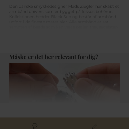
Den danske smykkedesigner Mads Ziegler har skabt et
armbånd univers som er bygget på luksus bohéme.
Kollektionen hedder Black Sun og består af armbånd
udført i de fineste materialer. Alle armbånd er sat
sammen af beads som kan være perler, træ, ædelsten,
guld og sølv. Armbåndene er inspireret af livet blandt
surfere på de amerikanske kyster.
Køb færdiglavet eller lav selv armbånd
Måske er det her relevant for dig?
BLACK SUN er et univers hvor det kreative kommer i
spil. Med disse armbånd fra
Mads Z
har man mulighed
for selv at sammensætte sit eget look med eget
armbånd. Det giver uendelige muligheder for at style
sit look så man får et unikt armbånd. Det kan være
med en nylonsnor, træ, perler og ædelsten beads.
Foretrækker man færdiglavet BLACK SUN armbånd,
har en række designere skabt dem færdiglavet. Det er
unisex armbånd med driftwood, månesten, turkis
blondeagat, quartz, zirkonia og mange flere.
Smykkepleje