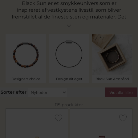
Black Sun er et smykkeunivers som er
inspireret af vestkystens livsstil, som bliver
fremstillet af de fineste sten og materialer. Det
er luksus-bohême smykker hvor du kan vælge
blandt færdige designs sammensat af
designeren selv, eller du kan designe dit eget
personlige armbånd med smukke perler.
Armbåndene laves i lækkert nylon og fås med
sølv eller 14 kt. guld låse.
Designers choice
Design dit eget
Black Sun Armbånd
Sorter efter
Vis alle filtre
115 produkter