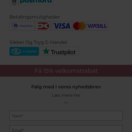
forskellige nylonsnore i din størrelse.
Vi giver gratis fragt på alle BLACK SUN armbånd fra
Betalingsmuligheder
Mads Z. Er varen allerede på vores varelager, tilbyder vi
1-3 dages levering. Vi er officiel Mads Z forhandler og
har alle de efterspurgte armbånd, og et stort udvalg af
unikke beads til customize.
Sikker Og Tryg E-Handel
Vis mere
Få 15%
velkomstrabat
Følg med i vores nyhedsbrev
Læs mere her