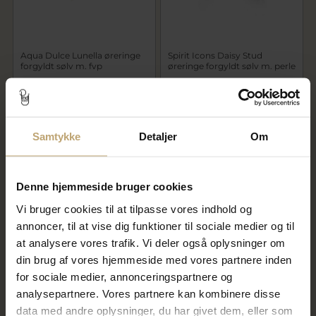
Aqua Dulce Lunella øreringe
Spirit Icons Daisy Stud
forgyldt sølv m. fvp
øreringe forgyldt sølv m. perle
399,20 kr
556,00 kr
499,00 kr
695,00 kr
På lager
På lager
Samtykke
Detaljer
Om
SALE
SALE
Denne hjemmeside bruger cookies
Vi bruger cookies til at tilpasse vores indhold og
annoncer, til at vise dig funktioner til sociale medier og til
at analysere vores trafik. Vi deler også oplysninger om
din brug af vores hjemmeside med vores partnere inden
for sociale medier, annonceringspartnere og
analysepartnere. Vores partnere kan kombinere disse
Spirit Icons Daisy Stud
Spirit Icons Emily Pearl
øreringe sølv m. perle
øreringe forgyldt sølv m. perle
data med andre oplysninger, du har givet dem, eller som