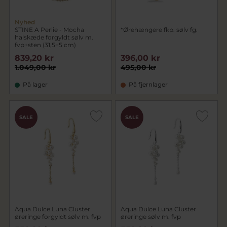
Nyhed
STINE A Perlie - Mocha
*Ørehængere fkp. sølv fg.
halskæde forgyldt sølv m.
fvp+sten (31,5+5 cm)
839,20 kr
396,00 kr
1.049,00 kr
495,00 kr
På lager
På fjernlager
SALE
SALE
Aqua Dulce Luna Cluster
Aqua Dulce Luna Cluster
øreringe forgyldt sølv m. fvp
øreringe sølv m. fvp