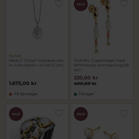
SALE
Nyhed
Mads Z "Chloé" halskæde sølv
ENAMEL Copenhagen Nara
m. kulturperle + cz (40+5 cm)
Whimsically øreringe forgyldt
sølv
320,00 kr
1.675,00 kr
400,00 kr
På fjernlager
På lager
SALE
SALE