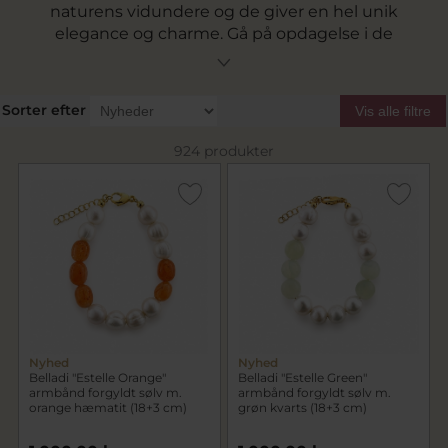
naturens vidundere og de giver en hel unik
elegance og charme. Gå på opdagelse i de
hvide skønheder og se dem i den smukkeste
form, nemlig i form af smykker. Se
perleøreringe, perleringe og endnu mere hvor
Sorter efter
Vis alle filtre
perlerne skaber smukt design i kombination
med andre smukke materialer og sten.
924 produkter
Nyhed
Nyhed
Belladi "Estelle Orange"
Belladi "Estelle Green"
armbånd forgyldt sølv m.
armbånd forgyldt sølv m.
orange hæmatit (18+3 cm)
grøn kvarts (18+3 cm)