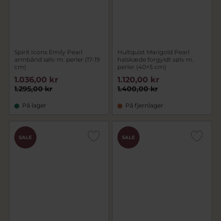
Spirit Icons Emily Pearl
Hultquist Marigold Pearl
armbånd sølv m. perler (17-19
halskæde forgyldt sølv m.
cm)
perler (40+5 cm)
1.036,00 kr
1.120,00 kr
1.295,00 kr
1.400,00 kr
På lager
På fjernlager
SALE
SALE