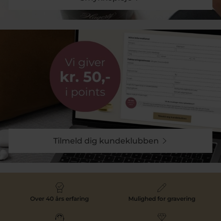
Perlehalskæder er en tidløs klassiker, der aldrig går af
mode. Vores kollektion tilbyder både traditionelle
enkeltperlekæder og mere detaljerede designs, der
kombinerer perler med ædelstene og andre udsøgte
detaljer. Uanset om du ønsker en subtil elegance til
hverdagsbrug eller noget mere prangende til en
særlig aften, har vi det perfekte smykke til dig.
Perleøreringe
Perleøreringe er en anden populær favorit blandt
vores kunder. Vores udvalg omfatter alt fra små og
diskrete ørestikkere til store og dristige designs, der
virkelig skiller sig ud. Perleøreringe tilføjer et
sofistikeret touch til ethvert outfit og er ideelle til
både formelle og uformelle begivenheder. De er også
Tilmeld dig kundeklubben
en fantastisk gaveidé til nogen, du holder af.
Perlearmbånd
Et perlearmbånd er et alsidigt smykke, der kan bæres
alene eller sammen med andre armbånd for et lagdelt
look. Vores perlearmbånd er designet til at være både
Over 40 års erfaring
Mulighed for gravering
stilfulde og komfortable at bære, hvilket gør dem til
en perfekt tilføjelse til enhver smykkesamling. De er