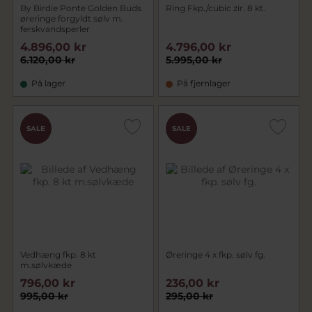
By Birdie Ponte Golden Buds
Ring Fkp./cubic zir. 8 kt.
øreringe forgyldt sølv m.
ferskvandsperler
4.896,00 kr
4.796,00 kr
6.120,00 kr
5.995,00 kr
På lager
På fjernlager
SALE
SALE
Vedhæng fkp. 8 kt
Øreringe 4 x fkp. sølv fg.
m.sølvkæde
796,00 kr
236,00 kr
995,00 kr
295,00 kr