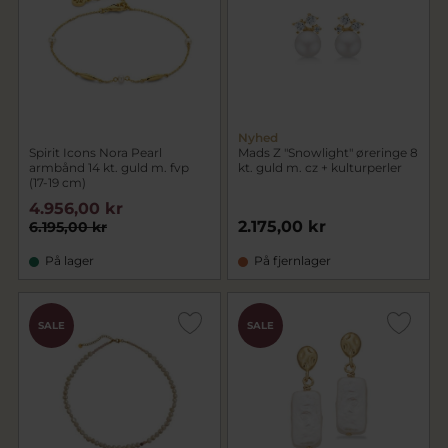
Nyhed
Spirit Icons Nora Pearl
Mads Z "Snowlight" øreringe 8
armbånd 14 kt. guld m. fvp
kt. guld m. cz + kulturperler
(17-19 cm)
4.956,00 kr
2.175,00 kr
6.195,00 kr
På lager
På fjernlager
SALE
SALE