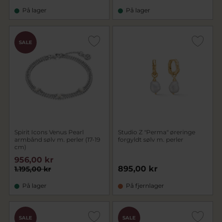
På lager
På lager
SALE
Spirit Icons Venus Pearl
Studio Z "Perma" øreringe
armbånd sølv m. perler (17-19
forgyldt sølv m. perler
cm)
956,00 kr
895,00 kr
1.195,00 kr
På lager
På fjernlager
SALE
SALE