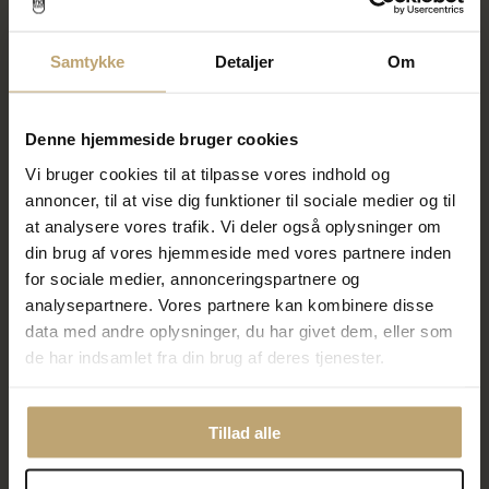
316,00 kr
280,00 kr
395,00 kr
350,00 kr
Samtykke
Detaljer
Om
På fjernlager
På lager
Denne hjemmeside bruger cookies
SALE
SALE
Vi bruger cookies til at tilpasse vores indhold og
annoncer, til at vise dig funktioner til sociale medier og til
at analysere vores trafik. Vi deler også oplysninger om
din brug af vores hjemmeside med vores partnere inden
for sociale medier, annonceringspartnere og
analysepartnere. Vores partnere kan kombinere disse
data med andre oplysninger, du har givet dem, eller som
Nordahl Andersen
Nordahl Andersen
de har indsamlet fra din brug af deres tjenester.
barnebestik rustfrit stål
barnebestik rustfrit stål
kæledyr 4-dele
Bamser 4-dele
280,00 kr
280,00 kr
350,00 kr
350,00 kr
Tillad alle
På lager
På lager