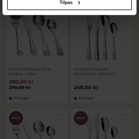
Tilpas
CHOK
CHOK
SALE
PRIS
PRIS
Rustfri stålbestik Kaj &
Nordahl Andersen
Andrea, 4 dele
Barnebestik stål safari
280,00 kr
248,00 kr
278,00 kr
På lager
På lager
SALE
SALE