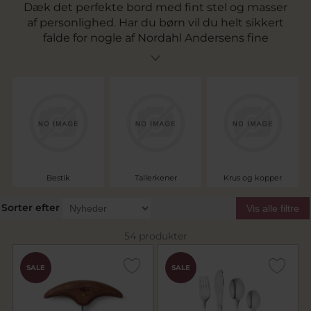
Dæk det perfekte bord med fint stel og masser
af personlighed. Har du børn vil du helt sikkert
falde for nogle af Nordahl Andersens fine
børnemotiver blandt andet fra kendte eventyr.
Se vores udvalg af bestik, tallerkener, krus og
spisesæt lige her på pindj.dk.
Bestik
Tallerkener
Krus og kopper
Sorter efter
Vis alle filtre
54 produkter
SALE
SALE