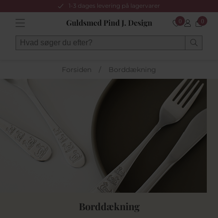
1-3 dages levering på lagervarer
0
0
Forsiden
/
Borddækning
Borddækning