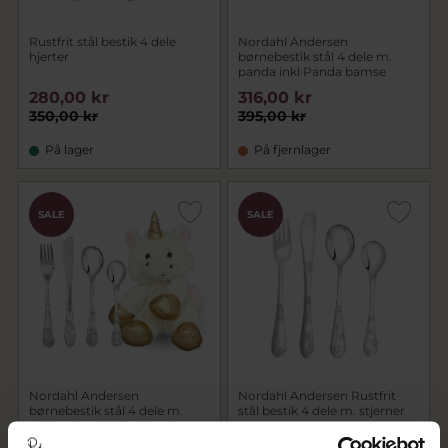
Rustfrit stål bestik 4 dele
Nordahl Andersen
hjerter
børnebestik stål 4 dele m.
panda inkl Panda bamse
280,00 kr
316,00 kr
350,00 kr
395,00 kr
På lager
På fjernlager
SALE
SALE
Nordahl Andersen
Nordahl Andersen Rustfrit
børnebestik stål 4 dele m.
stål bestik 4 dele m. stjerner
enhjørning inkl Enhjørning
bamse