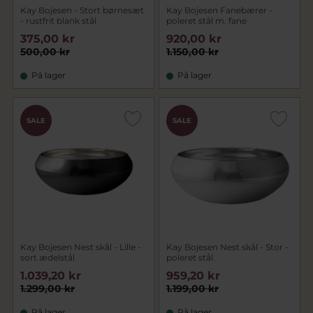
Kay Bojesen - Stort børnesæt
Kay Bojesen Fanebærer -
- rustfrit blank stål
poleret stål m. fane
375,00 kr
920,00 kr
500,00 kr
1.150,00 kr
På lager
På lager
SALE
SALE
Kay Bojesen Nest skål - Lille -
Kay Bojesen Nest skål - Stor -
sort ædelstål
poleret stål
1.039,20 kr
959,20 kr
1.299,00 kr
1.199,00 kr
På lager
På lager