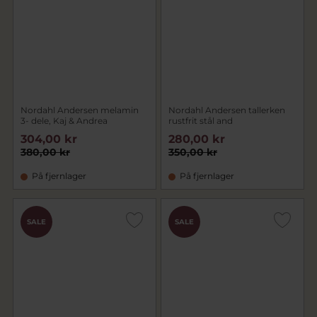
Nordahl Andersen melamin
Nordahl Andersen tallerken
3- dele, Kaj & Andrea
rustfrit stål and
304,00 kr
280,00 kr
380,00 kr
350,00 kr
På fjernlager
På fjernlager
SALE
SALE