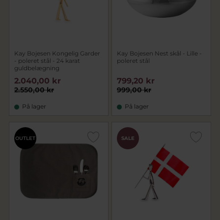
Kay Bojesen Kongelig Garder
Kay Bojesen Nest skål - Lille -
- poleret stål - 24 karat
poleret stål
guldbelægning
2.040,00 kr
799,20 kr
2.550,00 kr
999,00 kr
På lager
På lager
OUTLET
SALE