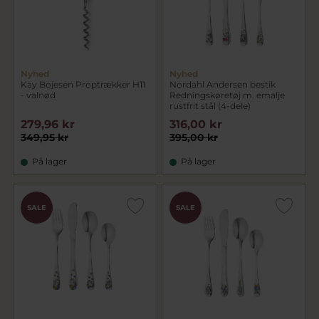
Nyhed
Nyhed
Kay Bojesen Proptrækker H11
Nordahl Andersen bestik
- valnød
Redningskøretøj m. emalje
rustfrit stål (4-dele)
279,96 kr
316,00 kr
349,95 kr
395,00 kr
På lager
På lager
SALE
SALE