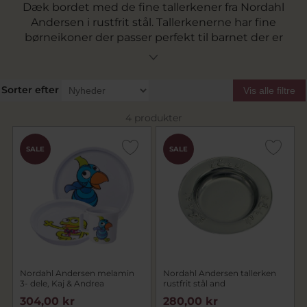
Dæk bordet med de fine tallerkener fra Nordahl
Andersen i rustfrit stål. Tallerkenerne har fine
børneikoner der passer perfekt til barnet der er
begyndt at sætte sig til bords og skal på
eventyr i en verden af rigtig mad. Find den helt
rigtige tallerken lige her.
Sorter efter
Vis alle filtre
4 produkter
SALE
SALE
Nordahl Andersen melamin
Nordahl Andersen tallerken
3- dele, Kaj & Andrea
rustfrit stål and
304,00 kr
280,00 kr