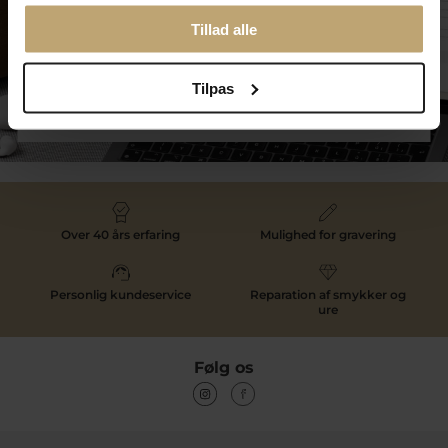
Tillad alle
Tilpas
Tilmeld dig kundeklubben
Over 40 års erfaring
Mulighed for gravering
Personlig kundeservice
Reparation af smykker og
ure
Følg os