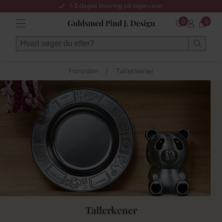
1-3 dages levering på lagervarer
0
0
Forsiden
/
Tallerkener
Tallerkener