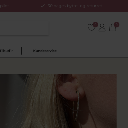
pilot
30 dages bytte- og returret
0
0
Tilbud
Kundeservice