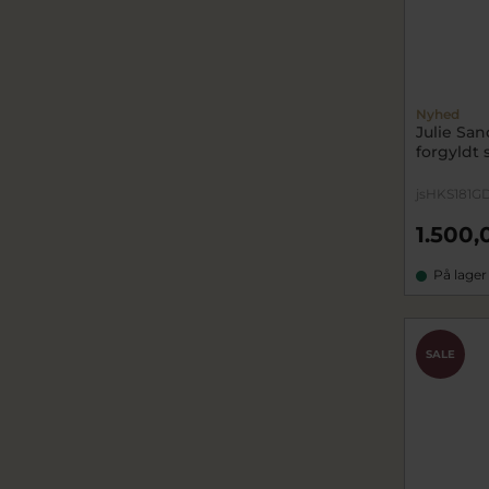
Nyhed
Julie San
forgyldt 
jsHKS181G
1.500,
På lager
SALE