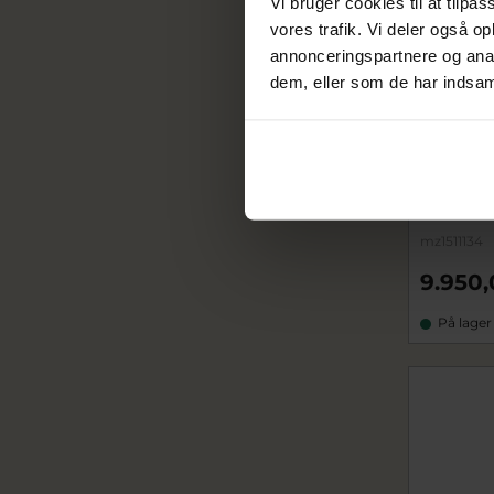
Vi bruger cookies til at tilpas
vores trafik. Vi deler også 
annonceringspartnere og anal
dem, eller som de har indsaml
Mads Z "É
m. 0,22 ct
mz1511134
9.950,
På lager