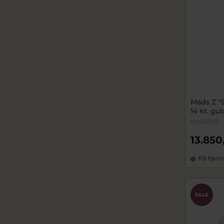
Mads Z "
14 kt. gul
mz1511159
13.850
På fjern
SALE