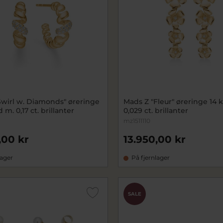
Swirl w. Diamonds" øreringe
Mads Z "Fleur" øreringe 14 k
d m. 0,17 ct. brillanter
0,029 ct. brillanter
mz1511110
,00 kr
13.950,00 kr
lager
På fjernlager
SALE