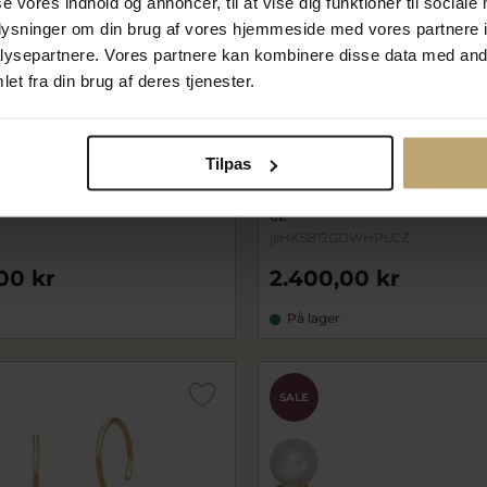
se vores indhold og annoncer, til at vise dig funktioner til sociale
oplysninger om din brug af vores hjemmeside med vores partnere i
ysepartnere. Vores partnere kan kombinere disse data med andr
et fra din brug af deres tjenester.
Tilpas
lodie" øreringe 14 kt. guld
Julie Sandlau Afrodite Cha
. W.SI brillanter
Pearl øreringe forgyldt sølv
cz
jsHKS812GDWHPLCZ
00 kr
2.400,00 kr
På lager
SALE