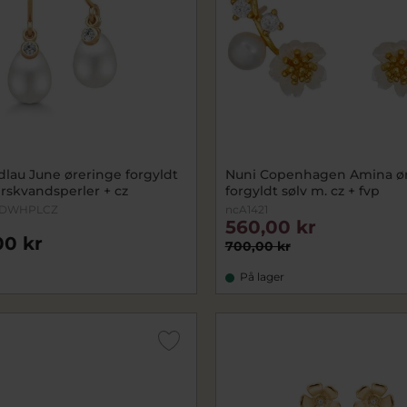
dlau June øreringe forgyldt
Nuni Copenhagen Amina ø
erskvandsperler + cz
forgyldt sølv m. cz + fvp
GDWHPLCZ
ncA1421
560,00 kr
00 kr
700,00 kr
På lager