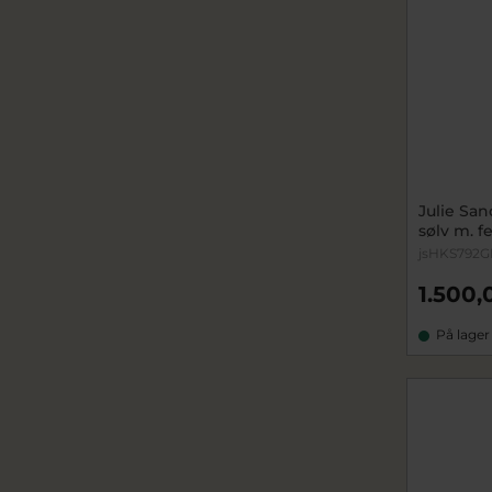
Julie San
sølv m. f
jsHKS792
1.500,
På lager