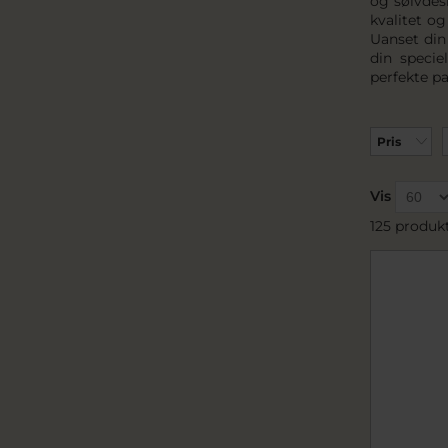
og sølvdes
kvalitet og
Uanset din 
din specie
perfekte pa
Pris
Vis
125 produk