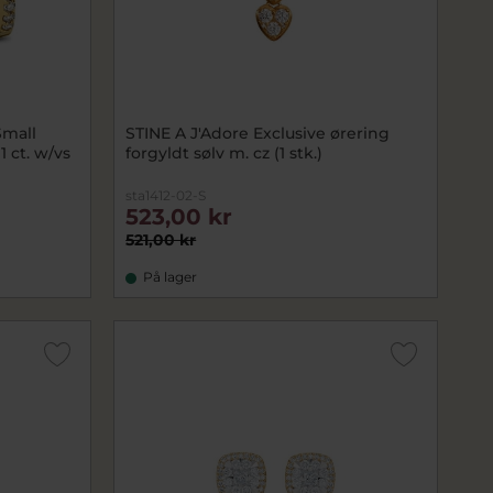
Small
STINE A J'Adore Exclusive ørering
1 ct. w/vs
forgyldt sølv m. cz (1 stk.)
sta1412-02-S
523,00 kr
521,00 kr
På lager