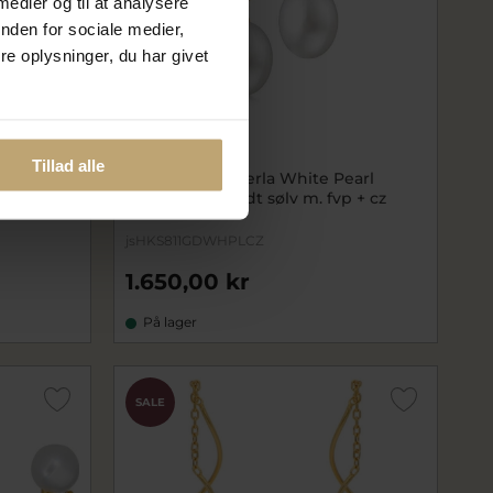
 medier og til at analysere
nden for sociale medier,
e oplysninger, du har givet
Tillad alle
in White
Julie Sandlau Perla White Pearl
 m. fvp +
øreringe forgyldt sølv m. fvp + cz
jsHKS811GDWHPLCZ
1.650,00 kr
På lager
SALE