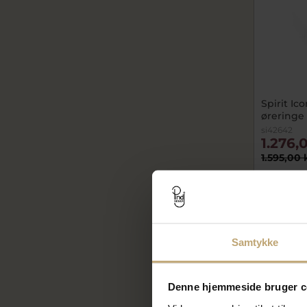
Spirit Ic
øreringe 
si42642
1.276,
1.595,00 
På lager
Samtykke
Denne hjemmeside bruger c