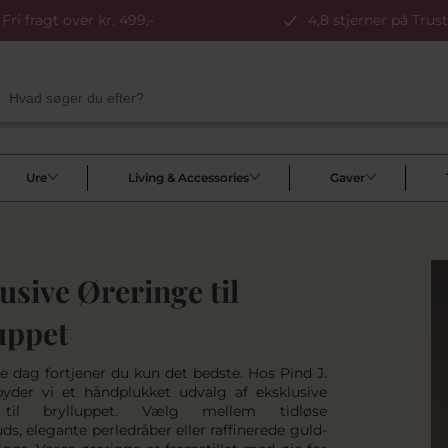
Fri fragt over kr. 499,-
4,8 stjerner på Trust
Ure
Living & Accessories
Gaver
usive Øreringe til
uppet
re dag fortjener du kun det bedste. Hos Pind J.
byder vi et håndplukket udvalg af eksklusive
 til brylluppet. Vælg mellem tidløse
s, elegante perledråber eller raffinerede guld-