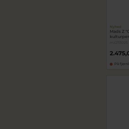
Nyhed
Mads Z "C
kulturper
mz2113025
2.475,
På fjern