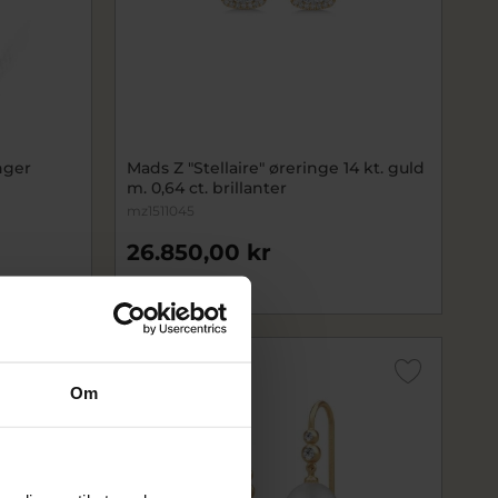
nger
Mads Z "Stellaire" øreringe 14 kt. guld
m. 0,64 ct. brillanter
mz1511045
26.850,00 kr
På fjernlager
Om