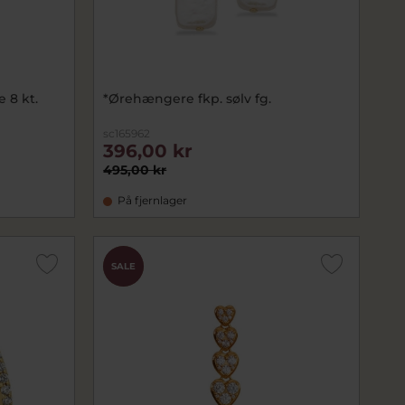
 8 kt.
*Ørehængere fkp. sølv fg.
sc165962
396,00 kr
495,00 kr
På fjernlager
CHOK
SALE
PRIS