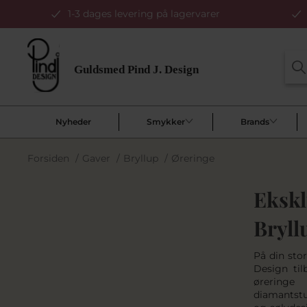
1-3 dages levering på lagervarer
Nyheder
Smykker
Brands
Forsiden
/
Gaver
/
Bryllup
/
Øreringe
Ekskl
Bryll
På din sto
Design til
øreringe
diamantstud