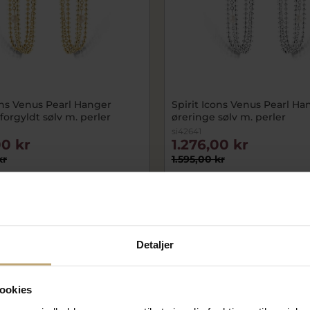
ons Venus Pearl Hanger
Spirit Icons Venus Pearl Ha
forgyldt sølv m. perler
øreringe sølv m. perler
si42641
00 kr
1.276,00 kr
kr
1.595,00 kr
På lager
Detaljer
ookies