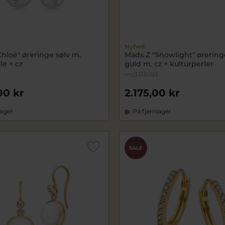
Nyhed
hloé" øreringe sølv m.
Mads Z "Snowlight" øreringe
le + cz
guld m. cz + kulturperler
mz3313093
00 kr
2.175,00 kr
lager
På fjernlager
SALE