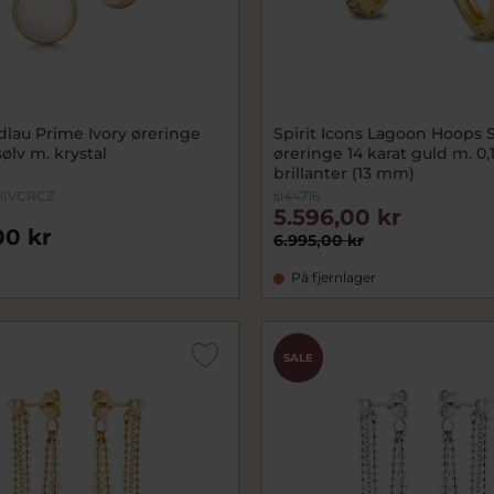
dlau Prime Ivory øreringe
Spirit Icons Lagoon Hoops 
sølv m. krystal
øreringe 14 karat guld m. 0,1
brillanter (13 mm)
DIVCRCZ
si44716
5.596,00 kr
00 kr
6.995,00 kr
På fjernlager
SALE