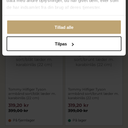
data med andre oplysninger, du har givet dem, eller som
de har indsamlet fra din brug af deres tjenester.
999,00 kr
1.099,00 kr
På fjernlager
På lager
Tillad alle
SALE
SALE
Tilpas
Tommy Hilfiger Tyson
Tommy Hilfiger Tyson
armbånd sort/blåt læder m.
armbånd sort/brunt læder m.
karabinlås (22 cm)
karabinlås (22 cm)
319,20 kr
319,20 kr
399,00 kr
399,00 kr
På fjernlager
På lager