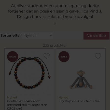
At blive student er en stor milepæl, og derfor
fortjener dagen også en særlig gave. Hos Pind J.
Design har vi samlet et bredt udvalg af
studentergaver til ham, hvor du finder både
klassiske og personlige gaveidéer til den
nyudklækkede student. I vores sortiment
Sorter efter
Vis alle filtre
finder du blandt andet ure, armbånd,
halskæder, ringe og øreringe fra kendte brands
235 produkter
som
Seiko
og
Son of Noa
. Derudover tilbyder vi
også dekorative designgaver som figurer fra
SALE
SALE
Kay Bojesen
, der er en populær studentergave.
Vi fører også vores egen serie
Collection Pind
J.
, hvor smykkerne er håndlavet på vores eget
værksted. Her får du et smykke med fokus på
kvalitet og klassisk guldsmedehåndværk –
perfekt som en mindeværdig studentergave.
Nyhed
Nyhed
Gentleman's "Andrew"
Kay Bojesen Abe - Mini - Grå
armbånd stål m. ægte sten
(21-25 cm)