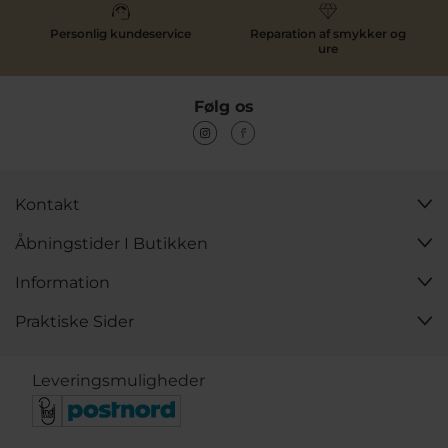
klassiske smykker, moderne ure og designgaver fra
populære brands.
Personlig kundeservice
Reparation af smykker og
Bestil online med hurtig levering på lagervarer og
ure
gratis fragt ved køb over 499 kr.
Følg os
Kontakt
Åbningstider I Butikken
Information
Praktiske Sider
Leveringsmuligheder