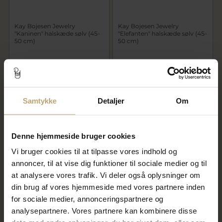
Kay Bojesen Jewelry
Kay Bojesen Jewelry
"Kaninen" halskæde sølv (45-
"Elefanten" halskæde sølv (45-
50 cm)
50 cm)
999,00 kr
999,00 kr
På lager
På lager
Samtykke
Detaljer
Om
Denne hjemmeside bruger cookies
Vi bruger cookies til at tilpasse vores indhold og
annoncer, til at vise dig funktioner til sociale medier og til
at analysere vores trafik. Vi deler også oplysninger om
din brug af vores hjemmeside med vores partnere inden
for sociale medier, annonceringspartnere og
Kay Bojesen Jewelry "Aben"
Kay Bojesen Jewelry "Aben"
halskæde sølv (45-50 cm)
halskæde forgyldt sølv (45-50
analysepartnere. Vores partnere kan kombinere disse
cm)