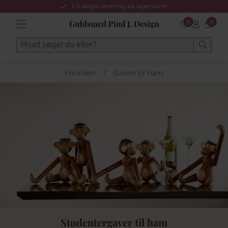
1-3 dages levering på lagervarer
0
0
Forsiden
/
Gaven til ham
Studentergaver til ham