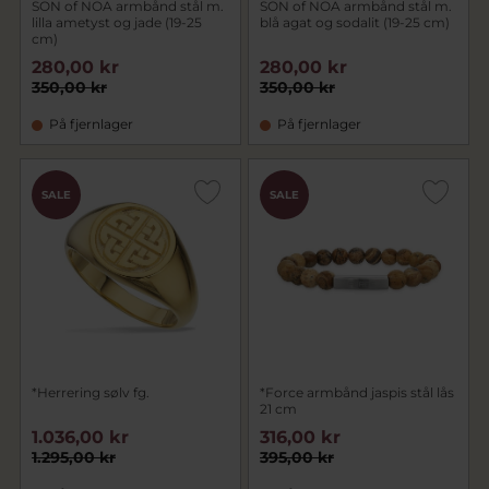
SON of NOA armbånd stål m.
SON of NOA armbånd stål m.
lilla ametyst og jade (19-25
blå agat og sodalit (19-25 cm)
cm)
280,00 kr
280,00 kr
350,00 kr
350,00 kr
På fjernlager
På fjernlager
SALE
SALE
*Herrering sølv fg.
*Force armbånd jaspis stål lås
21 cm
1.036,00 kr
316,00 kr
1.295,00 kr
395,00 kr