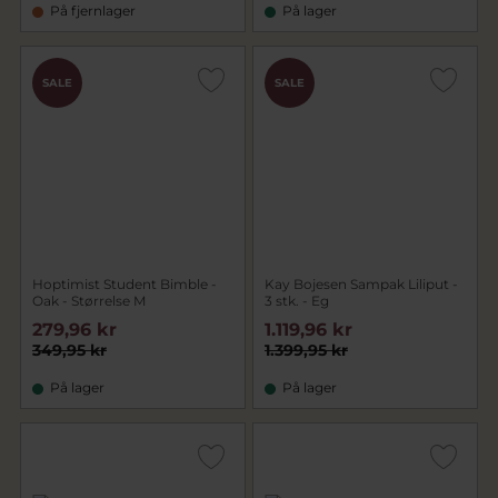
På fjernlager
På lager
SALE
SALE
Hoptimist Student Bimble -
Kay Bojesen Sampak Liliput -
Oak - Størrelse M
3 stk. - Eg
279,96 kr
1.119,96 kr
349,95 kr
1.399,95 kr
På lager
På lager