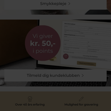
En klassiker blandt studentergaver er den ikoniske
Kay
Smykkepleje
Bojesen abe
. Mange vælger at give aben sammen
med en
studenterhue til Kay Bojesen abe
, som
symboliserer studentens uddannelse. Det gør figuren
til et minde om en vigtig dag i livet.
Kay Bojesens designfigurer er kendt for deres tidløse
design og er populære gaver til både studenter og
andre mærkedage.
Smykker og ure til studenten
I kategorien finder du et bredt udvalg af smykker og
ure, der egner sig som studentergaver til drenge. Et
armbånd fra Son of Noa, et klassisk herreur fra Seiko
eller en halskæde i sølv er alle gaver, der kan bæres i
mange år frem.
Smykker og ure er derfor ikke kun en gave – men også
et varigt minde om studentertiden.
Tilmeld dig kundeklubben
Køb studentergaver til ham hos Pind J.
Design
Hos Pind J. Design har vi mange års erfaring med
smykker og gaveidéer til livets store begivenheder. I
Over 40 års erfaring
Mulighed for gravering
vores udvalg af studentergaver til ham finder du både