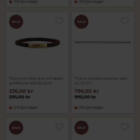
På fjernlager
På fjernlager
SALE
SALE
*Force armbånd brunt læder
*Force armbånd panzer sølv
guldfarvet stål lås 21cm
ox. 21 cm
236,00 kr
796,00 kr
295,00 kr
995,00 kr
På fjernlager
På fjernlager
SALE
SALE