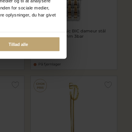
 medier og til at analysere
nden for sociale medier,
e oplysninger, du har givet
Nyhed
e ørering
Mockberg Classic BIC dameur stål
gulddoublé 25mm 3bar
stMO336
Tillad alle
1.039,20 kr
1.299,00 kr
På fjernlager
CHOK
PRIS