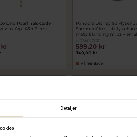
ce Line Pearl halskæde
Pandora Disney Selvlysend
sølv m. fvp (45 + 3 cm)
Sammenfiltret Natlys charm
metalblanding m. cz + emal
pa764020C01
 kr
599,20 kr
r
749,00 kr
På fjernlager
CHOK
PRIS
Detaljer
ookies