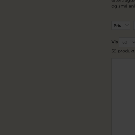
eftertragte
og små anl
Pris
Vis
59 produkt