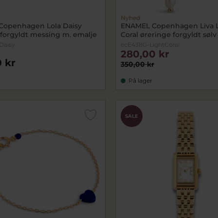
Nyhed
Copenhagen Lola Daisy
ENAMEL Copenhagen Liva L
 forgyldt messing m. emalje
Coral øreringe forgyldt sølv
Daisy
ecE438G-LightCoral
280,00 kr
 kr
350,00 kr
På lager
SALE