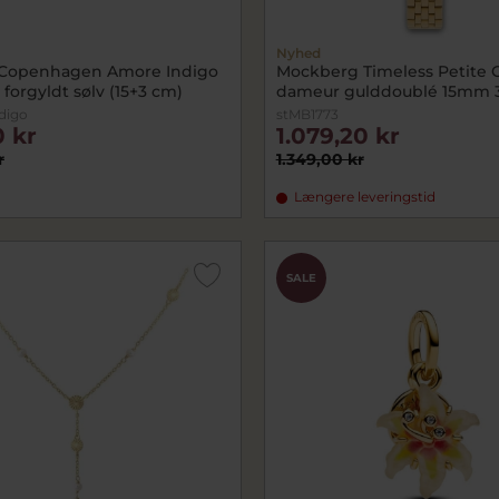
Nyhed
Copenhagen Amore Indigo
Mockberg Timeless Petite 
forgyldt sølv (15+3 cm)
dameur gulddoublé 15mm 
digo
stMB1773
 kr
1.079,20 kr
r
1.349,00 kr
Længere leveringstid
SALE