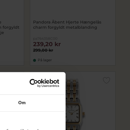
e
Pandora Åbent Hjerte Hængelås
 forgyldt
charm forgyldt metalblanding
je
pa764358C00
239,20 kr
299,00 kr
På lager
SALE
Om