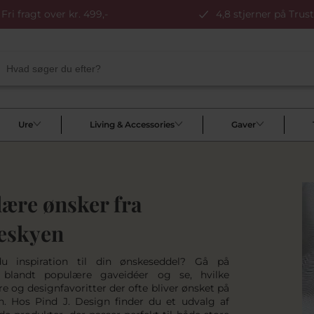
Fri fragt over kr. 499,-
4,8 stjerner på Trust
Ure
Living & Accessories
Gaver
ære ønsker fra
eskyen
u inspiration til din ønskeseddel? Gå på
 blandt populære gaveidéer og se, hvilke
e og designfavoritter der ofte bliver ønsket på
. Hos Pind J. Design finder du et udvalg af