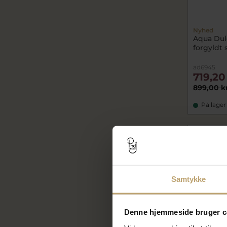
Nyhed
Aqua Dul
forgyldt 
ad6945
719,20
899,00 k
På lager
CHOK
PRIS
Samtykke
Denne hjemmeside bruger c