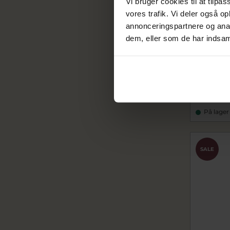
Vi bruger cookies til at tilpas
vores trafik. Vi deler også 
annonceringspartnere og anal
dem, eller som de har indsaml
STINE A C
cz (1 stk.)
sta1410-02
285,00
På lager
SALE