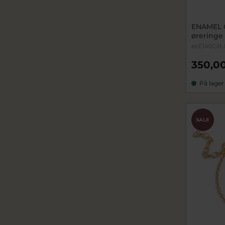
ENAMEL 
øreringe
ecE140GB-
350,00
På lager
SALE