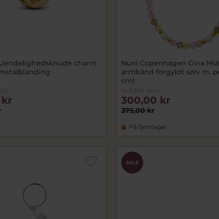
 Uendelighedsknude charm
Nuni Copenhagen Gina Mul
 metalblanding
armbånd forgyldt sølv m. pe
cm)
C00
ncA3119-Multi
 kr
300,00 kr
r
375,00 kr
På fjernlager
SALE