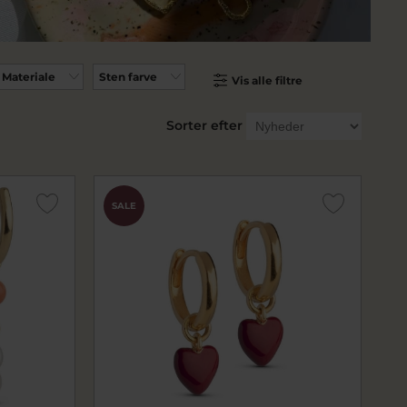
Materiale
Sten farve
Vis alle filtre
Sorter efter
SALE