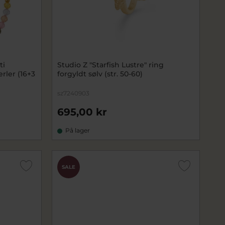
ti
Studio Z "Starfish Lustre" ring
rler (16+3
forgyldt sølv (str. 50-60)
sz7240903
695,00 kr
På lager
SALE