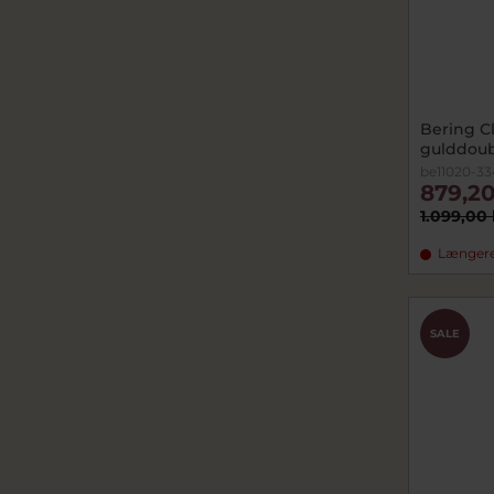
Bering Cl
gulddou
be11020-33
879,20
1.099,00 
Længere 
SALE