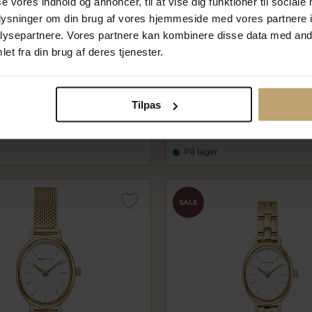
se vores indhold og annoncer, til at vise dig funktioner til sociale
oplysninger om din brug af vores hjemmeside med vores partnere i
ysepartnere. Vores partnere kan kombinere disse data med andr
et fra din brug af deres tjenester.
oco ørering forgyldt sølv m.
STINE A Double Creol Grand
forgyldt sølv (1 stk.)
-S
sta1380-02-S
Tilpas
 kr
374,25 kr
På lager
SALE