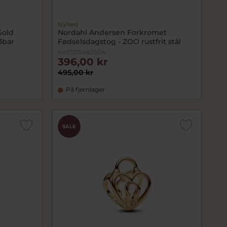
Nyhed
Gold
Nordahl Andersen Forkromet
3bar
Fødselsdagstog - ZOO rustfrit stål
na97015483504
396,00 kr
495,00 kr
På fjernlager
SALE