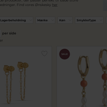
de produkter, der passer perfekt til både store
edninger. Find vores Ønskesky
her
Lagerbeholdning
Mærke
Køn
SmykkeType
per side
er
SALE