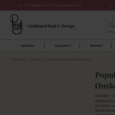
1-3 dages levering på lagervarer
Nyheder
Smykker
Brands
Forsiden
/
Gaver
/
Populært på Ønskeskyen
Popul
Ønsk
Mangler d
opdagelse
smykker, ur
Ønskeskyen