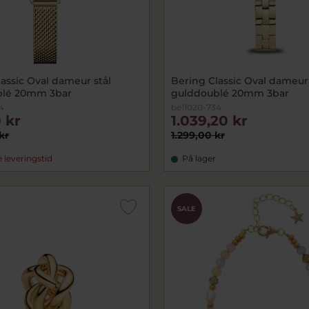
assic Oval dameur stål
Bering Classic Oval dameur 
blé 20mm 3bar
gulddoublé 20mm 3bar
4
be11020-734
 kr
1.039,20 kr
kr
1.299,00 kr
leveringstid
På lager
SALE