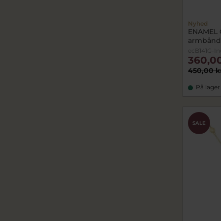
Nyhed
ENAMEL 
armbånd 
ecB141G-In
360,00
450,00 k
På lager
SALE