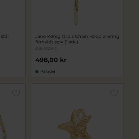
stål
Jane Kønig Orbis Chain Hoop ørering
forgyldt sølv (1 stk.)
JKE-OCH-G
498,00 kr
På lager