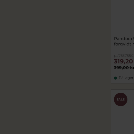
Pandora
forgyldt
pa763755
319,20
399,00 k
På lager
CHOK
SALE
PRIS