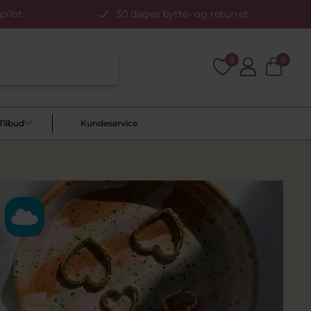
pilot
30 dages bytte- og returret
0
0
Tilbud
Kundeservice