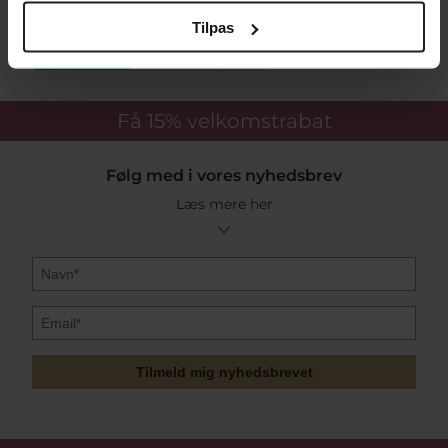
Sikker Og Tryg E-Handel
Tilpas
Få 15%
velkomstrabat
Følg med i vores nyhedsbrev
Læs mere her
Tilmeld mig nyhedsbrevet