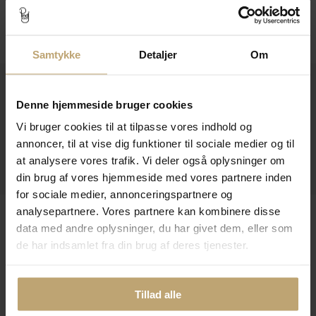
Følg os
Samtykke
Detaljer
Om
Kontakt
Denne hjemmeside bruger cookies
Åbningstider I Butikken
Vi bruger cookies til at tilpasse vores indhold og
Information
annoncer, til at vise dig funktioner til sociale medier og til
at analysere vores trafik. Vi deler også oplysninger om
Praktiske Sider
din brug af vores hjemmeside med vores partnere inden
for sociale medier, annonceringspartnere og
analysepartnere. Vores partnere kan kombinere disse
Leveringsmuligheder
data med andre oplysninger, du har givet dem, eller som
de har indsamlet fra din brug af deres tjenester.
Betalingsmuligheder
Tillad alle