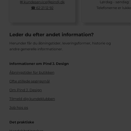
✉ kundeservice@pindj.dk
Lørdag - søndag:
☎ 62 21 12 92
Telefonerne er lukk
Leder du efter andet information?
Herunder får du åbningstider, leveringsformer, historie og
andre generelle informationer.
Informationer om Pind J. Design
Åbningstider for butikken
Ofte stillede spørgsmål
Om Pind J. Design
Tilmeld dig kundeklubben
Job hos os
Det praktiske
Handelsbetingelser