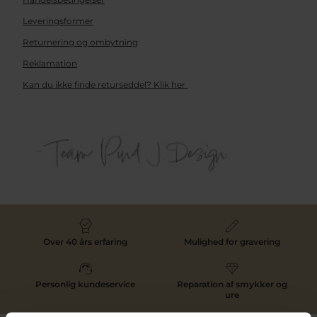
Leveringsformer
Returnering og ombytning
Reklamation
Kan du ikke finde returseddel? Klik her
Over 40 års erfaring
Mulighed for gravering
Personlig kundeservice
Reparation af smykker og
ure