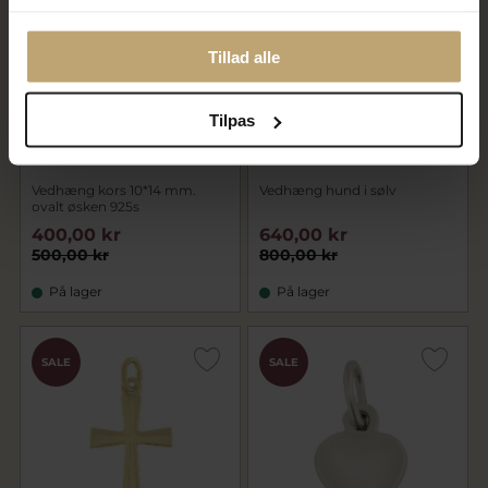
Tillad alle
Tilpas
Vedhæng kors 10*14 mm.
Vedhæng hund i sølv
ovalt øsken 925s
400,00 kr
640,00 kr
500,00 kr
800,00 kr
På lager
På lager
SALE
SALE