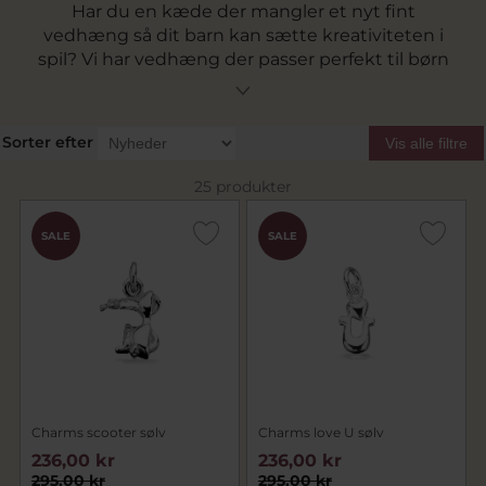
Har du en kæde der mangler et nyt fint
vedhæng så dit barn kan sætte kreativiteten i
spil? Vi har vedhæng der passer perfekt til børn
med fine motiver. Alle vedhæng er lavet ud fra
europæiske standarder og lavet i
kvalitetsmaterialer så du ved at sikkerheden er i
Sorter efter
Vis alle filtre
orden.
25 produkter
SALE
SALE
Charms scooter sølv
Charms love U sølv
236,00 kr
236,00 kr
295,00 kr
295,00 kr