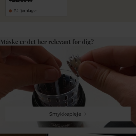
4.215,00 kr
På fjernlager
Måske er det her relevant for dig?
Smykkepleje