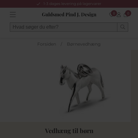
1-3 dages levering på lagervarer
0
0
Forsiden
/
Børnevedhæng
Vedhæng til børn