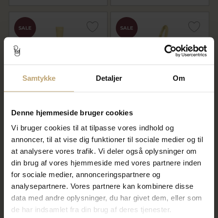
SALE
SALE
Samtykke
Detaljer
Om
Denne hjemmeside bruger cookies
Vedhæng Dagmarkors,
Vedhæng kors 10*14 m/m.
massivt 16,5*14,5 m/m., tk. 1,8
Vi bruger cookies til at tilpasse vores indhold og
mm.med patz øsken 925s.
forgyldt (forgyldning vil blive
annoncer, til at vise dig funktioner til sociale medier og til
slidt af ved brug !)
at analysere vores trafik. Vi deler også oplysninger om
712,00 kr
1.192,00 kr
din brug af vores hjemmeside med vores partnere inden
890,00 kr
1.490,00 kr
for sociale medier, annonceringspartnere og
På fjernlager
På fjernlager
analysepartnere. Vores partnere kan kombinere disse
data med andre oplysninger, du har givet dem, eller som
de har indsamlet fra din brug af deres tjenester.
SALE
SALE