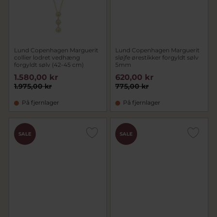
Lund Copenhagen Marguerit
Lund Copenhagen Marguerit
collier lodret vedhæng
sløjfe ørestikker forgyldt sølv
forgyldt sølv (42-45 cm)
5mm
1.580,00 kr
620,00 kr
1.975,00 kr
775,00 kr
På fjernlager
På fjernlager
CHOK
SALE
SALE
PRIS