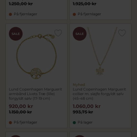
1.250,00 kr
1.925,00 kr
På fjernlager
På fjernlager
CHOK
SALE
SALE
PRIS
Nyhed
Lund Copenhagen Marguerit
Lund Copenhagen Marguerit
armbånd Livets Træ (lille)
collier m. sløjfe forgyldt sølv
forgyldt sølv (17-19 cm)
(45-48 cm)
920,00 kr
1.060,00 kr
1.150,00 kr
993,75 kr
På fjernlager
På lager