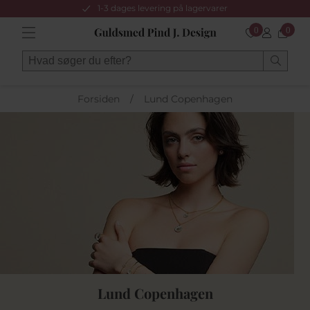
1-3 dages levering på lagervarer
0
0
Forsiden
/
Lund Copenhagen
Lund Copenhagen