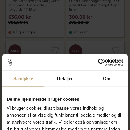
Lund Copenhagen Marguerit
Lund Copenhagen Marguerit
armbånd 11 mm sølv +
ørestikker mikro forgyldt sølv
forgyldt (17-19 cm)
5mm
636,00 kr
300,00 kr
795,00 kr
375,00 kr
På fjernlager
På lager
SALE
SALE
Samtykke
Detaljer
Om
Denne hjemmeside bruger cookies
Lund Copenhagen Marguerit
Lund Copenhagen Marguerit
Vi bruger cookies til at tilpasse vores indhold og
ørestikker mikro sølv 5mm
ørestikker m. sommerfugl
forgyldt sølv
annoncer, til at vise dig funktioner til sociale medier og til
300,00 kr
780,00 kr
at analysere vores trafik. Vi deler også oplysninger om
375,00 kr
975,00 kr
din brug af vores hjemmeside med vores partnere inden