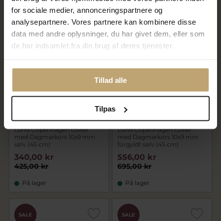
På lager
På fjernlager
for sociale medier, annonceringspartnere og
analysepartnere. Vores partnere kan kombinere disse
data med andre oplysninger, du har givet dem, eller som
SALE
SALE
de har indsamlet fra din brug af deres tjenester.
Tillad alle
Tilpas
Lund Copenhagen collier
Lund Copenhagen collier
med Dagmarkors 10x9 mm
med Dagmarkors 10x9 mm
sølv (45 cm)
forgyldt sølv (45 cm)
340,00 kr
556,00 kr
425,00 kr
695,00 kr
På lager
På lager
CHOK
SALE
SALE
PRIS