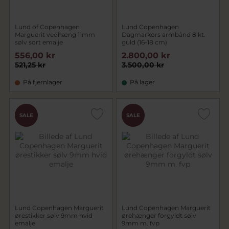
Lund of Copenhagen
Lund Copenhagen
Marguerit vedhæng 11mm
Dagmarkors armbånd 8 kt.
sølv sort emalje
guld (16-18 cm)
556,00 kr
2.800,00 kr
521,25 kr
3.500,00 kr
På fjernlager
På lager
CHOK
CHOK
SALE
SALE
PRIS
PRIS
Lund Copenhagen Marguerit
Lund Copenhagen Marguerit
ørestikker sølv 9mm hvid
ørehænger forgyldt sølv
emalje
9mm m. fvp