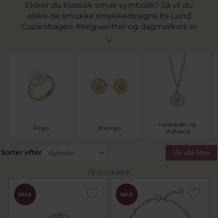
Elsker du klassisk smuk symbolik? Så vil du
elske de smukke smykkedesigns fra Lund
Copenhagen. Margueritter og dagmarkors er
nogle af de mest populære smykker af
kollektionerne fra Lund Copenhagen. Begge
dele er helt naturlige og oplagte gaver til
konfirmationer og til barnedåb. Du finder
øreringe, halskæder, armbånd og ringe. Så skal
du bruge en margueritring så er du kommet til
det helt rette sted. Se vores udvalg af smykker
fra Lund Copenhagen her.
Halskæder og
Ringe
Øreringe
vedhæng
Sorter efter
Vis alle filtre
79 produkter
SALE
SALE