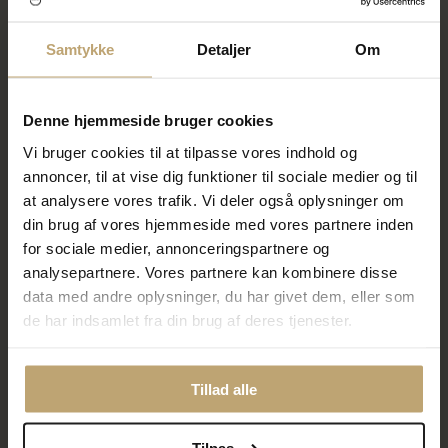
COLLECTION AE-1600HX-
240E-7A2EF (5154)
3AVEF (3570)
Samtykke
Detaljer
Om
319,20 kr
479,20 kr
399,00 kr
599,00 kr
På lager
På fjernlager
Denne hjemmeside bruger cookies
Vi bruger cookies til at tilpasse vores indhold og
SALE
SALE
annoncer, til at vise dig funktioner til sociale medier og til
at analysere vores trafik. Vi deler også oplysninger om
din brug af vores hjemmeside med vores partnere inden
for sociale medier, annonceringspartnere og
analysepartnere. Vores partnere kan kombinere disse
data med andre oplysninger, du har givet dem, eller som
de har indsamlet fra din brug af deres tjenester.
Nyhed
CASIO CLASSIC VINTAGE AQ-
CASIO G-SHOCK G-SQUAD
240E-2AEF (5154)
GBA-900UU-3AER (5641)
479,20 kr
1.039,20 kr
Tillad alle
599,00 kr
1.299,00 kr
På lager
På lager
Tilpas