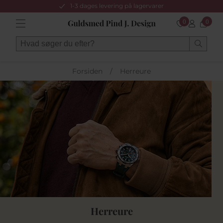
1-3 dages levering på lagervarer
0
0
Forsiden
/
Herreure
Herreure