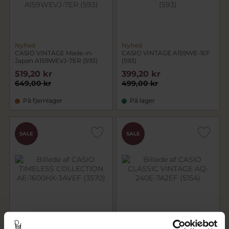
Nyhed
Nyhed
CASIO VINTAGE Made-in-
CASIO VINTAGE A159WE-1EF
Japan A159WEVJ-7ER (593)
(593)
519,20 kr
399,20 kr
649,00 kr
499,00 kr
På fjernlager
På lager
SALE
SALE
Nyhed
Nyhed
CASIO TIMELESS
CASIO CLASSIC VINTAGE AQ-