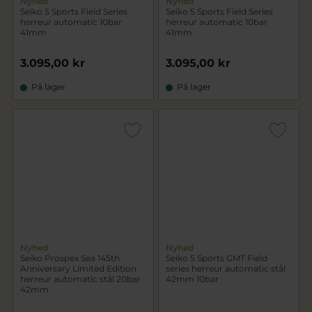
Nyhed
Nyhed
Seiko 5 Sports Field Series
Seiko 5 Sports Field Series
herreur automatic 10bar
herreur automatic 10bar
41mm
41mm
3.095,00 kr
3.095,00 kr
På lager
På lager
Nyhed
Nyhed
Seiko Prospex Sea 145th
Seiko 5 Sports GMT Field
Anniversary Limited Edition
series herreur automatic stål
herreur automatic stål 20bar
42mm 10bar
42mm