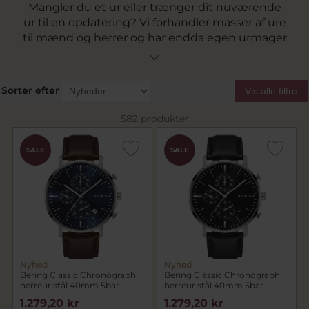
Mangler du et ur eller trænger dit nuværende
ur til en opdatering? Vi forhandler masser af ure
til mænd og herrer og har endda egen urmager
på adressen til at hjælpe hvis du skal have
forkortet lænker eller hvis uheldet er ude.
Elsker du stilfulde ure som urene fra Tommy
Sorter efter
Vis alle filtre
Hilfiger, Seiko og Festina? Eller er du en person
det elsker at dit ur har de rigtige gadgets og
582 produkter
funktioner så vil et ur fra Casio helt sikkert være
i din smag. Find dit næste herreur her på
SALE
SALE
pindj.dk.
Nyhed
Nyhed
Bering Classic Chronograph
Bering Classic Chronograph
herreur stål 40mm 5bar
herreur stål 40mm 5bar
1.279,20 kr
1.279,20 kr