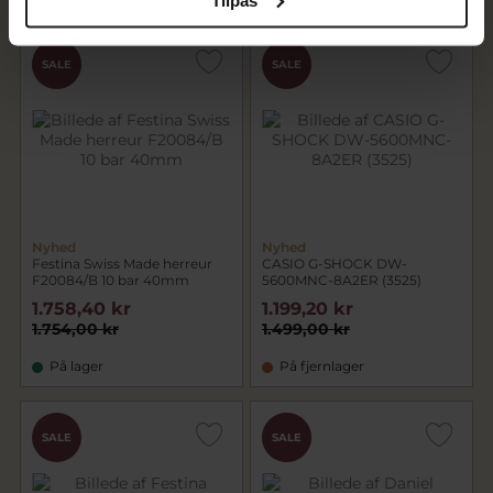
CHOK
SALE
SALE
PRIS
Nyhed
Nyhed
Festina Swiss Made herreur
CASIO G-SHOCK DW-
F20084/B 10 bar 40mm
5600MNC-8A2ER (3525)
1.758,40 kr
1.199,20 kr
1.754,00 kr
1.499,00 kr
På lager
På fjernlager
CHOK
SALE
SALE
PRIS