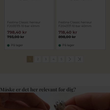
Festina Classic herreur
Festina Classic herreur
F20357/5 10 bar 41mm
F20437/1 10 bar 40mm
798,40 kr
718,40 kr
793,00 kr
898,00 kr
På lager
På lager
1
2
3
4
5
Måske er det her relevant for dig?