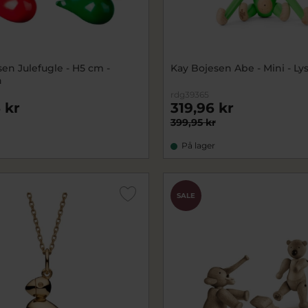
en Julefugle - H5 cm -
Kay Bojesen Abe - Mini - Ly
n
rdg39365
 kr
319,96 kr
399,95 kr
På lager
SALE