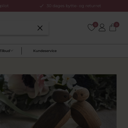
pilot
30 dages bytte- og returret
0
0
Tilbud
Kundeservice