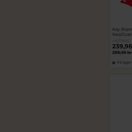
Kay Bojes
Rød/Grø
rdg39805
239,96
299,95 kr
På lager