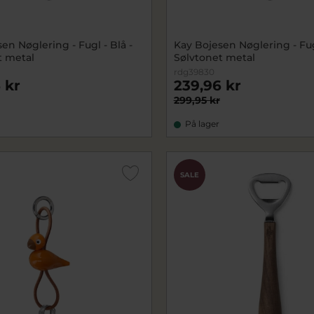
en Nøglering - Fugl - Blå -
Kay Bojesen Nøglering - Fug
t metal
Sølvtonet metal
rdg39830
 kr
239,96 kr
299,95 kr
På lager
SALE