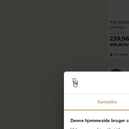
Kay Bojes
Orange -
rdg39832
239,96
299,95 kr
På lager
SALE
Samtykke
Denne hjemmeside bruger c