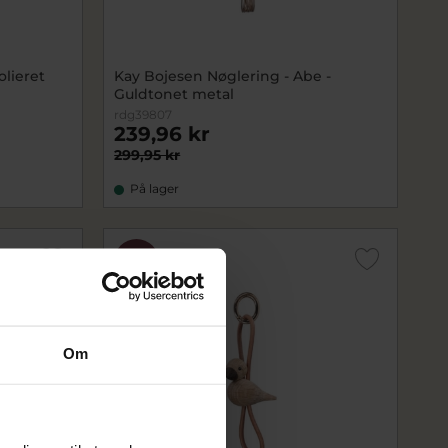
olieret
Kay Bojesen Nøglering - Abe -
Guldtonet metal
rdg39807
239,96 kr
299,95 kr
På lager
SALE
Om