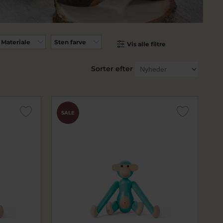
Materiale
Sten farve
Vis alle filtre
Sorter efter
SALE