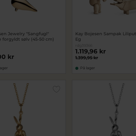
sen Jewelry "Sangfugl"
Kay Bojesen Sampak Liliput -
forgyldt sølv (45-50 cm)
Eg
rdg39366
1.119,96 kr
00 kr
1.399,95 kr
lager
På lager