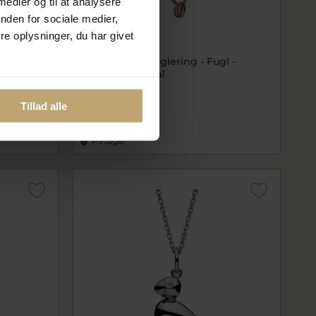
 medier og til at analysere
nden for sociale medier,
e oplysninger, du har givet
l -
Kay Bojesen Nøglering - Fugl -
Guldtonet metal
rdg39665
239,96 kr
Tillad alle
299,95 kr
På lager