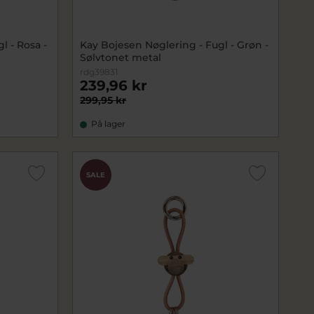
l - Rosa -
Kay Bojesen Nøglering - Fugl - Grøn -
Sølvtonet metal
rdg39831
239,96 kr
299,95 kr
På lager
SALE