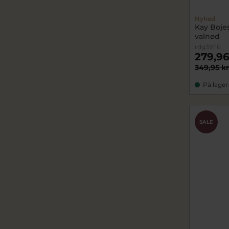
Nyhed
Kay Boje
valnød
rdg39116
279,96
349,95 kr
På lager
SALE