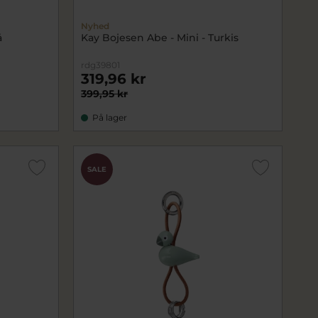
Nyhed
å
Kay Bojesen Abe - Mini - Turkis
rdg39801
319,96 kr
399,95 kr
På lager
SALE