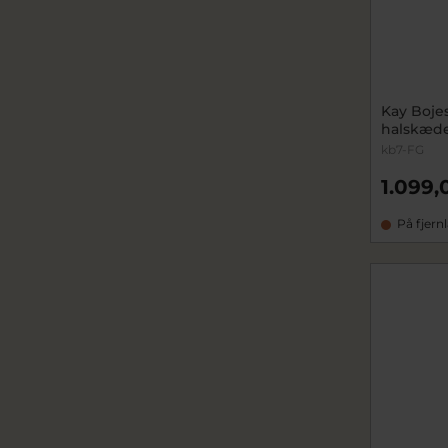
Kay Boje
halskæde 
kb7-FG
1.099,
På fjern