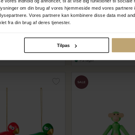
se vores indhold og annoncer, til at vise dig funktioner til sociale
oplysninger om din brug af vores hjemmeside med vores partnere i
ysepartnere. Vores partnere kan kombinere disse data med andr
et fra din brug af deres tjenester.
sen Nøglering - Abe -
Kay Bojesen Nøglering - Fug
t metal
Sølvtonet metal
rdg39808
 kr
239,96 kr
Tilpas
299,95 kr
På lager
SALE