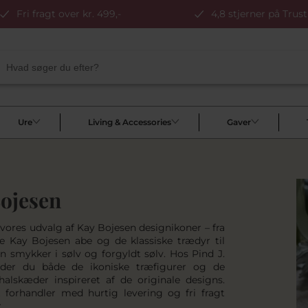
Fri fragt over kr. 499,-
4,8 stjerner på Trust
Ure
Living & Accessories
Gaver
ojesen
 vores udvalg af Kay Bojesen designikoner – fra
e Kay Bojesen abe og de klassiske trædyr til
n smykker i sølv og forgyldt sølv. Hos Pind J.
nder du både de ikoniske træfigurer og de
alskæder inspireret af de originale designs.
t forhandler med hurtig levering og fri fragt
.