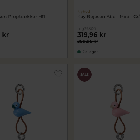
Nyhed
sen Proptrækker H11 -
Kay Bojesen Abe - Mini - Gr
rdg39800
 kr
319,96 kr
399,95 kr
På lager
SALE