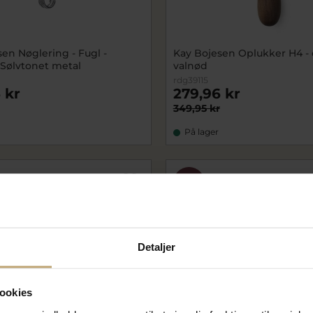
en Nøglering - Fugl -
Kay Bojesen Oplukker H4 - 
 Sølvtonet metal
valnød
rdg39115
 kr
279,96 kr
349,95 kr
På lager
SALE
Detaljer
ookies