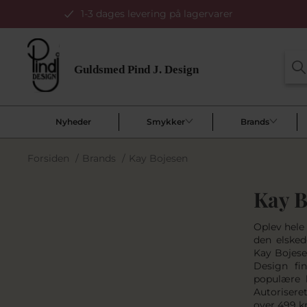
1-3 dages levering på lagervarer
Nyheder
Smykker
Brands
Forsiden
/
Brands
/
Kay Bojesen
Kay B
Oplev hele
den elsked
Kay Bojese
Design fi
populære h
Autorisere
over 499 kr