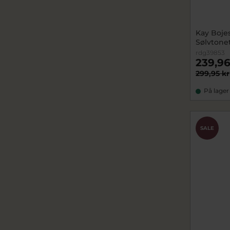
Kay Bojes
Sølvtone
rdg39853
239,96
299,95 kr
På lager
SALE