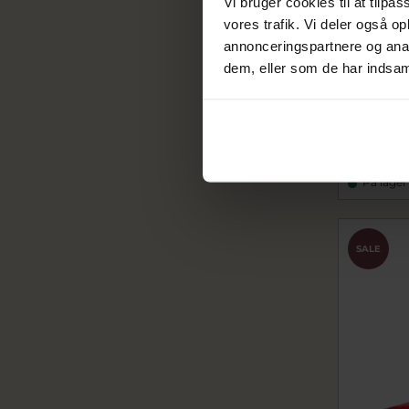
Vi bruger cookies til at tilpas
vores trafik. Vi deler også 
annonceringspartnere og anal
dem, eller som de har indsaml
Kay Boje
Sølvtone
rdg39806
239,96
299,95 kr
På lager
SALE