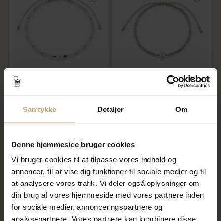
Nyhed
Nyhed
Belladi "Arie" armbånd sølv m.
Belladi "Nora" armbånd sølv
sten + fvp (16-24 cm)
m. sten + fvp (16-24 cm)
Samtykke
Detaljer
Om
300,00 kr
300,00 kr
På lager
På lager
Denne hjemmeside bruger cookies
Vi bruger cookies til at tilpasse vores indhold og
annoncer, til at vise dig funktioner til sociale medier og til
at analysere vores trafik. Vi deler også oplysninger om
din brug af vores hjemmeside med vores partnere inden
for sociale medier, annonceringspartnere og
analysepartnere. Vores partnere kan kombinere disse