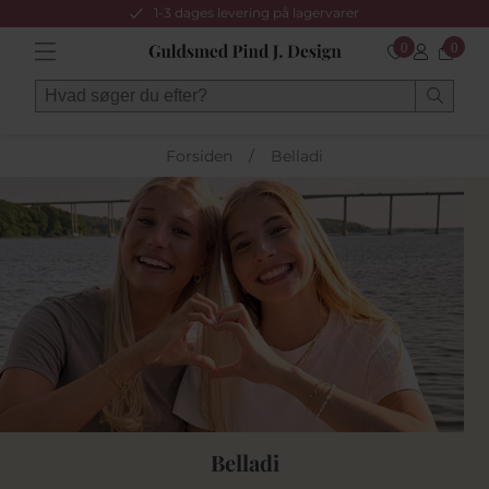
1-3 dages levering på lagervarer
0
0
Forsiden
/
Belladi
Belladi