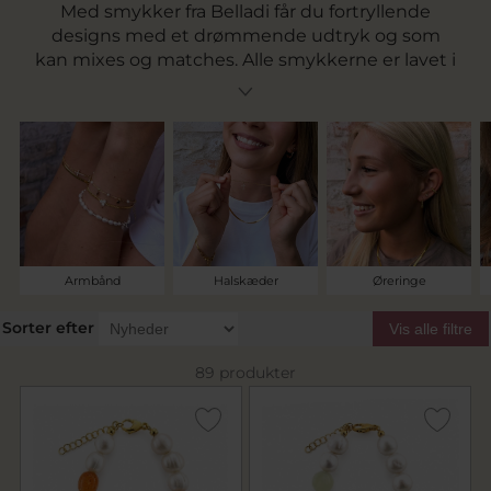
Med smykker fra Belladi får du fortryllende
designs med et drømmende udtryk og som
kan mixes og matches. Alle smykkerne er lavet i
sterlingsølv og i forgyldt sterlingsølv. Belladi er
skabt af de to søstre fra Svendborg, Ida og
Isabella, der sammen nøje har udvalgt og
fremsat deres smykkekollektion af øreringe,
armbånd og halskæder. Se hele kollektionen
her.
Armbånd
Halskæder
Øreringe
Sorter efter
Vis alle filtre
89 produkter