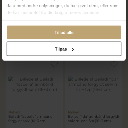
data med andre oplysninger, du har givet dem, eller som
de har indsamlet fra din brug af deres tjenester.
Nyhed
Nyhed
Belladi "Vera" armbånd sølv m.
Belladi "Karla" armbånd sølv
sten + fvp (16-24 cm)
m. sten + fvp (16-24 cm)
Tillad alle
300,00 kr
300,00 kr
På lager
På lager
Tilpas
Nyhed
Nyhed
Belladi "Isabella" armbånd
Belladi "Ida" armbånd forgyldt
forgyldt sølv (16+3 cm)
sølv m. cz + fvp (16+3 cm)