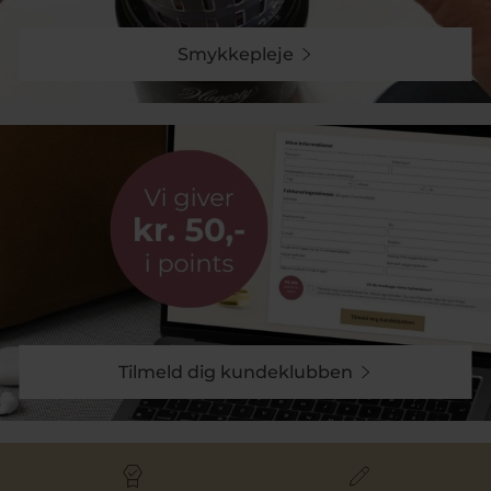
hånd med Ida og Isabellas passion for en fælles drøm.
I kollektionen finder du armbånd, øreringe og
Smykkepleje
halskæder der kan mixes og matches på kryds og
tværs for at give et helt personligt udtryk.
Lyder navnet "Pind" bekendt?
Ida og Isabella Pind er døtre af indehaverne af Pind J.
Design, Thomas og Christina. Pigerne kommer ud af
en rigtig guldsmedfamilie, hvor smykker har været en
naturlig del af hverdagen. Og nu er det pigernes tur til
at sparke døren ind til deres helt eget smykkeunivers
med feminine designs, der følger tidens trends og
hvor smykkerne er lavet i ægte materialer man
kender. Følg med i deres smykkerejse på siden her.
Tilmeld dig kundeklubben