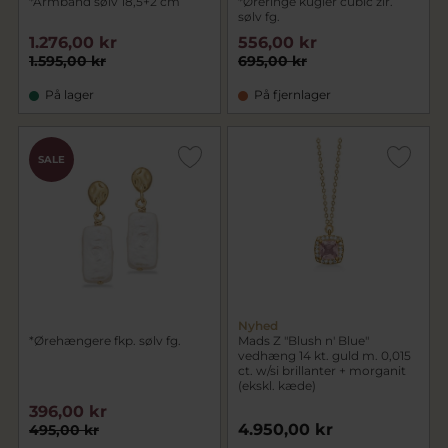
*Armbånd sølv 18,5+2 cm
*Øreringe kugler cubic zir.
sølv fg.
1.276,00 kr
556,00 kr
1.595,00 kr
695,00 kr
På lager
På fjernlager
SALE
Nyhed
*Ørehængere fkp. sølv fg.
Mads Z "Blush n' Blue"
vedhæng 14 kt. guld m. 0,015
ct. w/si brillanter + morganit
(ekskl. kæde)
396,00 kr
4.950,00 kr
495,00 kr