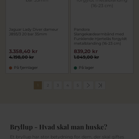
Jaguar Lady Diver dameur
Pandora
J893/3 20 bar 35mm
Slangekædearmbånd med
Funklende Hjertelås forgyldt
metalblanding (16-23 cm)
3.358,40 kr
839,20 kr
4.198,00 kr
1.049,00 kr
På fjernlager
På lager
1
2
3
4
5
Bryllup - Hvad skal man huske?
Et bryllup har stor betydning for dem, der skal giftes