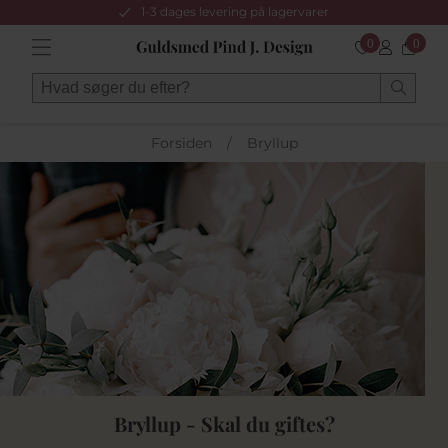
1-3 dages levering på lagervarer
0
0
Forsiden
/
Bryllup
Bryllup - Skal du giftes?