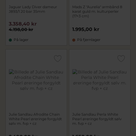
Jaguar Lady Diver dameur
Mads Z "Aurelia" armbånd 8
J893/1 20 bar 35mm
karat guld m. kulturperler
(17+3 cm)
3.358,40 kr
1.995,00 kr
4.198,00 kr
På lager
På fjernlager
Julie Sandlau Afrodite Chain
Julie Sandlau Perla White
White Pearl øreringe forgyldt
Pearl øreringe forgyldt sølv
sølv m. fvp + cz
m. fvp + cz