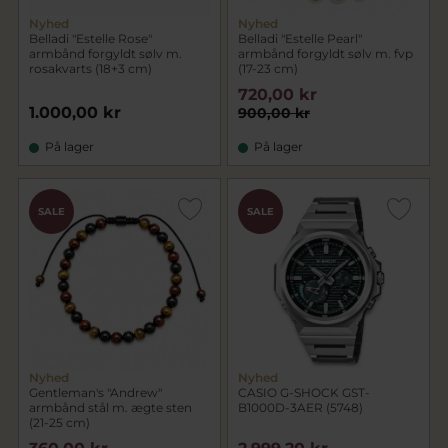
Nyhed
Nyhed
Belladi "Estelle Rose"
Belladi "Estelle Pearl"
armbånd forgyldt sølv m.
armbånd forgyldt sølv m. fvp
rosakvarts (18+3 cm)
(17-23 cm)
720,00 kr
1.000,00 kr
900,00 kr
På lager
På lager
SALE
SALE
Nyhed
Nyhed
Gentleman's "Andrew"
CASIO G-SHOCK GST-
armbånd stål m. ægte sten
B1000D-3AER (5748)
(21-25 cm)