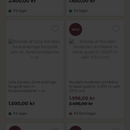
2.400,00 kr
1.650,00 kr
På lager
På lager
SALE
Julie Sandlau June øreringe
Nordahl Andersen armbånd
forgyldt sølv m.
14 karat guld m. 0,007 ct. safir
ferskvandsperler + cz
(17+2 cm)
1.996,00 kr
1.500,00 kr
2.495,00 kr
På lager
På fjernlager