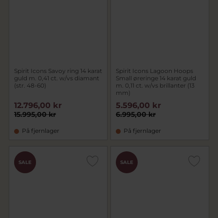
Spirit Icons Savoy ring 14 karat
Spirit Icons Lagoon Hoops
guld m. 0,41 ct. w/vs diamant
Small øreringe 14 karat guld
(str. 48-60)
m. 0,11 ct. w/vs brillanter (13
mm)
12.796,00 kr
5.596,00 kr
15.995,00 kr
6.995,00 kr
På fjernlager
På fjernlager
CHOK
SALE
SALE
PRIS