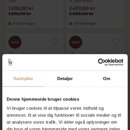
5bar
ct. diamanter
1.039,20 kr
2.472,00 kr
1.299,00 kr
3.090,00 kr
På fjernlager
På fjernlager
CHOK
SALE
SALE
PRIS
Samtykke
Detaljer
Om
Nyhed
Nyhed
Daniel Wellington Classic St.
Daniel Wellington Classic St.
Denne hjemmeside bruger cookies
Mawes herreur stål
Mawes herreur stål 3bar
gulddoublé 3bar 40mm
40mm
Vi bruger cookies til at tilpasse vores indhold og
1.199,20 kr
1.199,20 kr
annoncer, til at vise dig funktioner til sociale medier og til
1.193,00 kr
1.499,00 kr
at analysere vores trafik. Vi deler også oplysninger om
På fjernlager
På fjernlager
din brug af vores hjemmeside med vores partnere inden