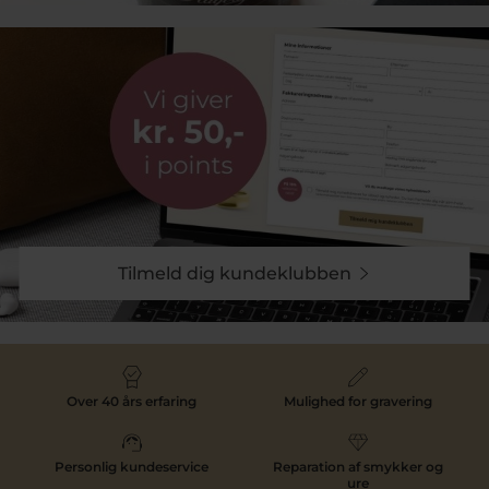
Derudover kan I overveje at servere en lækker og
klassisk bryllupsmiddag til jeres gæster, som fx kan
være en treretters menu med en lækker hovedret. Slut
aftenen af med en flot brudevals og en fest, der vil
skabe minder for livet.
Tilmeld dig kundeklubben
Smykker til et klassisk bryllup
For det klassiske bryllup, kan du overveje at bære
tidløse smykker såsom en enkel perlehalskæde eller
diamantøreringe. Disse klassiske stykker er tidløse og
vil være en påmindelse om din store dag i mange år
fremover. Et par smukke hvidguld øreringe eller guld
Over 40 års erfaring
Mulighed for gravering
ørestikker kan også tilføje det perfekte touch af
elegance til din brudekjole. Hvis du ønsker at bære en
ring, kan en simpel guldring med en diamant eller en
Personlig kundeservice
Reparation af smykker og
smuk perle være det perfekte valg. Perler og
ure