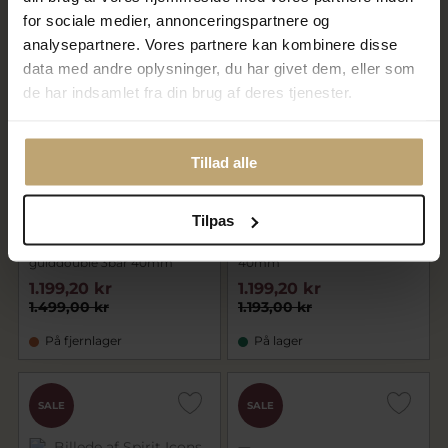
for sociale medier, annonceringspartnere og
analysepartnere. Vores partnere kan kombinere disse
CHOK
SALE
SALE
PRIS
data med andre oplysninger, du har givet dem, eller som
de har indsamlet fra din brug af deres tjenester.
Tillad alle
Nyhed
Nyhed
Tilpas
Daniel Wellington Classic
Daniel Wellington Classic
Sheffield herreur stål
Sheffield herreur stål 3bar
gulddoublé 3bar 40mm
40mm
1.199,20 kr
1.199,20 kr
1.499,00 kr
1.193,00 kr
På fjernlager
På lager
SALE
SALE