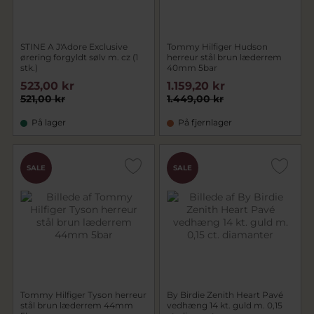
STINE A J'Adore Exclusive
Tommy Hilfiger Hudson
ørering forgyldt sølv m. cz (1
herreur stål brun læderrem
stk.)
40mm 5bar
523,00 kr
1.159,20 kr
521,00 kr
1.449,00 kr
På lager
På fjernlager
SALE
SALE
Tommy Hilfiger Tyson herreur
By Birdie Zenith Heart Pavé
stål brun læderrem 44mm
vedhæng 14 kt. guld m. 0,15