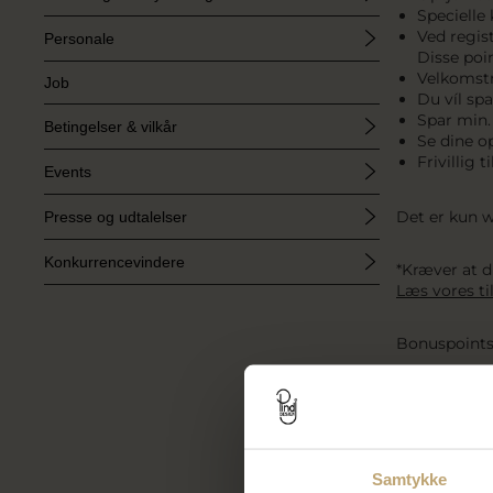
Specielle
Ved regis
Personale
Disse poi
Velkomstr
Job
Du víl spa
Spar min.
Betingelser & vilkår
Se dine o
Frivillig
Events
Det er kun 
Presse og udtalelser
Konkurrencevindere
*Kræver at d
Læs vores ti
Bonuspoint
Når du købe
For hver 100
Dine bonuspo
365 dage. Så
Samtykke
Obs. Du kan