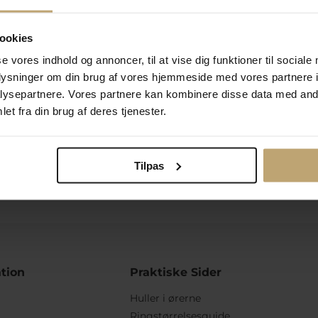
 se dine samlede point og dine bonuspointaktiviteter under Mi
ookies
se vores indhold og annoncer, til at vise dig funktioner til sociale
oplysninger om din brug af vores hjemmeside med vores partnere i
ysepartnere. Vores partnere kan kombinere disse data med andr
et fra din brug af deres tjenester.
ulighed for gravering
Personlig kundes
Tilpas
tion
Praktiske Sider
Huller i ørerne
Ringstørrelsesguide