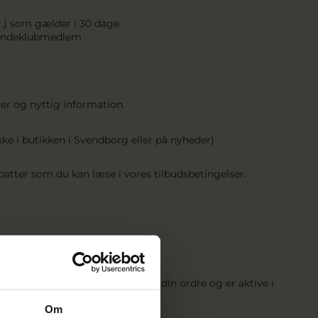
.) som gælder i 30 dage.
 kundeklubmedlem
ter og nyttig information.
e i butikken i Svendborg eller på nyheder)
batter som du kan læse i vores tilbudsbetingelser.
int på dit køb.
er 1 krone hver.
tiveres 1 dag efter du har lagt din ordre og er aktive i
Om