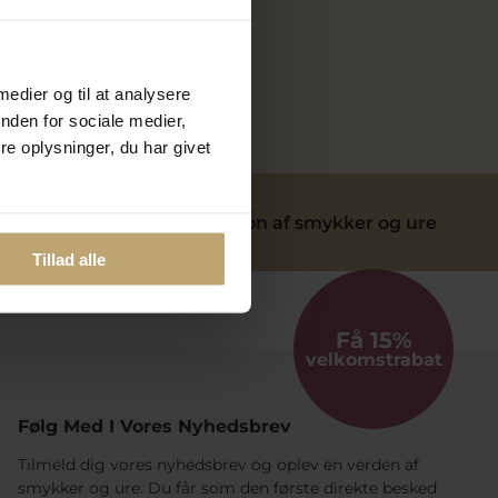
n Bruger og
Bonuspoint
.
 medier og til at analysere
nden for sociale medier,
e oplysninger, du har givet
ervice
Reparation af smykker og ure
Tillad alle
Få 15%
velkomstrabat
Følg Med I Vores Nyhedsbrev
Tilmeld dig vores nyhedsbrev og oplev en verden af
smykker og ure. Du får som den første direkte besked