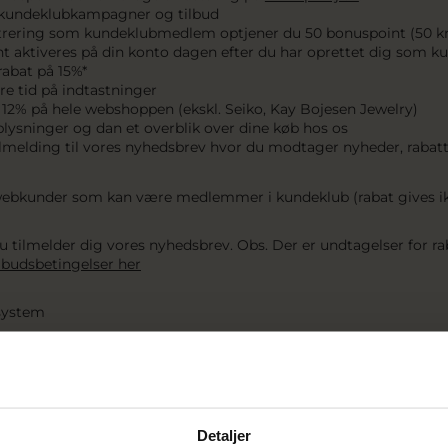
 kundeklubkampagner og tilbud
trering som kundeklubmedlem optjener du 50 bonuspoint (50 kr
nt aktiveres på din konto dagen efter du har oprettet dig som
abat på 15%*
re tid på indtastninger
 12% på hele webshoppen (ekskl. Seiko, Kay Bojesen Jewelry)
plysninger og dan et overblik over dine køb hos os
 tilmelding til vores nyhedsbrev hvor du modtager nyheder, rabat
webkunder som kan være medlemmer i kundeklub (rabat gives ikk
u tilmelder dig vores nyhedsbrev. Obs. Der er undtagelser for ra
lbudsbetingelser her
system
r hos
www.pindj.dk
og er kundeklubmedlem optjener du bonuspo
 kroner du køber for optjener du 5 bonuspoint. Hvert bonuspoint 
int kan benyttes som betaling på dit næste køb. Og dine point ak
 husk at benytte dine bonuspoint.
Detaljer
 maks benytte bonuspoint for 20% af ordrens værdi.