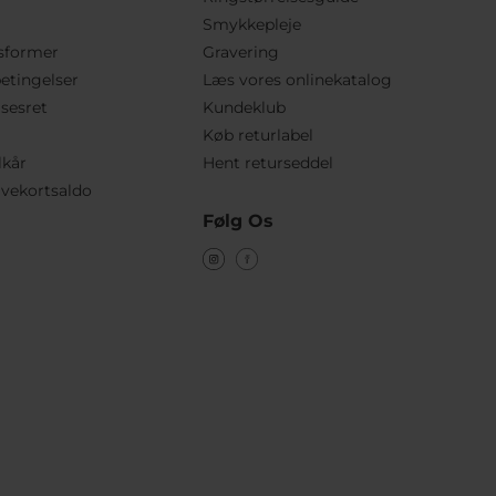
Smykkepleje
sformer
Gravering
etingelser
Læs vores onlinekatalog
lsesret
Kundeklub
Køb returlabel
lkår
Hent returseddel
vekortsaldo
Følg Os