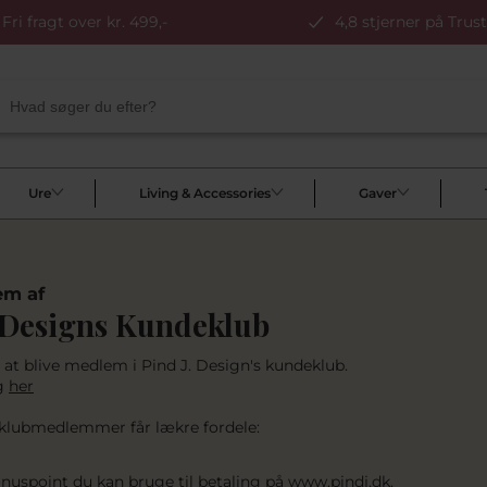
Fri fragt over kr. 499,-
4,8 stjerner på Trust
Ure
Living & Accessories
Gaver
em af
 Designs Kundeklub
s at blive medlem i Pind J. Design's kundeklub.
ig
her
klubmedlemmer får lækre fordele:
nuspoint du kan bruge til betaling på
www.pindj.dk
.