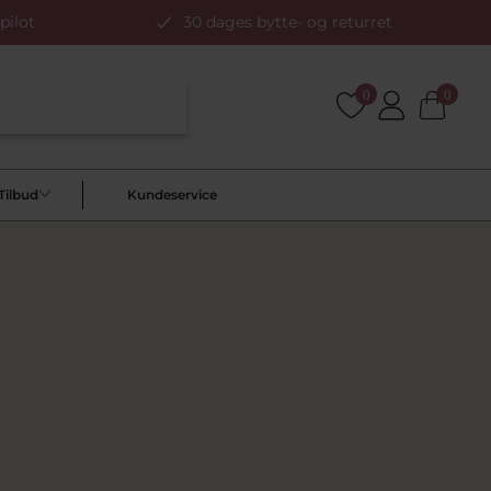
pilot
30 dages bytte- og returret
0
0
Tilbud
Kundeservice