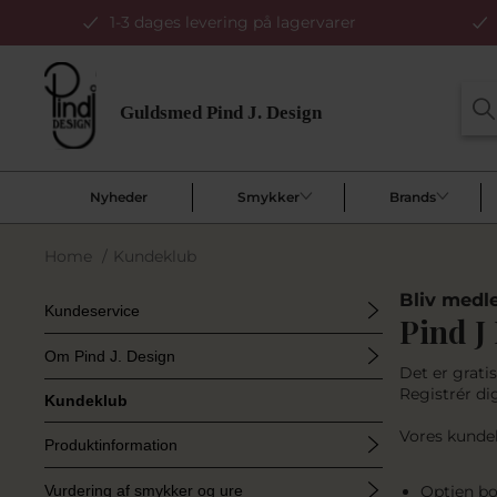
1-3 dages levering på lagervarer
Nyheder
Smykker
Brands
Home
/
Kundeklub
Bliv medl
Kundeservice
Pind J
Om Pind J. Design
Det er grati
Registrér d
Kundeklub
Vores kunde
Produktinformation
Vurdering af smykker og ure
Optjen bo