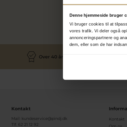
Du kan altid
Denne hjemmeside bruger c
Vi bruger cookies til at tilpas
vores trafik. Vi deler også 
annonceringspartnere og anal
dem, eller som de har indsaml
Over 40 års erfaring
M
Kontakt
Informa
Mail:
kundeservice@pindj.dk
Kontakt
Tlf. 62 21 12 92
Om os