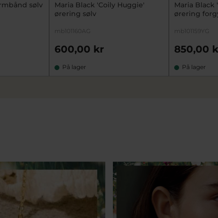
 armbånd sølv
Maria Black 'Coily Huggie'
Maria Black 
ørering sølv
ørering forg
mb101160AG
mb101159YG
600,00 kr
850,00 k
På lager
På lager