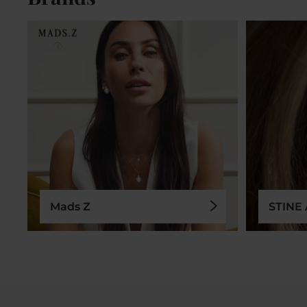
Mads Z
STINE 