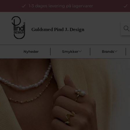
1-3 dages levering på lagervarer
Nyheder
Smykker
Brands