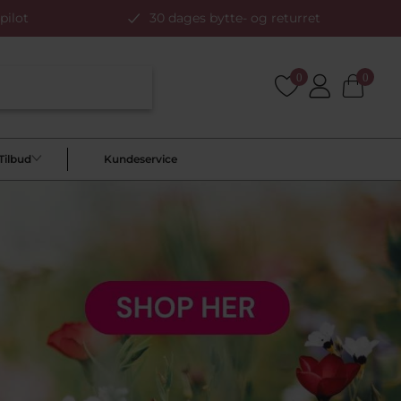
pilot
30 dages bytte- og returret
0
0
Tilbud
Kundeservice