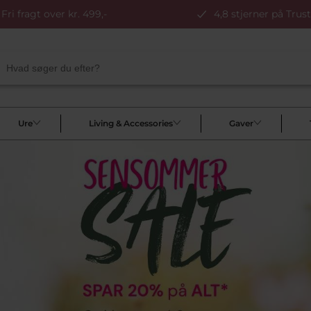
Fri fragt over kr. 499,-
4,8 stjerner på Trust
Ure
Living & Accessories
Gaver