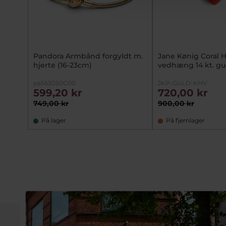
Pandora Armbånd forgyldt m.
Jane Kønig Coral H
hjerte (16-23cm)
vedhæng 14 kt. gu
pa563050C00
JKP-GULD-KHV
599,20 kr
720,00 kr
749,00 kr
900,00 kr
På lager
På fjernlager