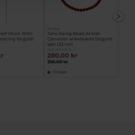
Nyhed
Half Moon With
Jane Kønig Bead Anklet
Tommy 
ørering forgyldt
Carnelian ankelkæde forgyldt
armbå
sølv (23 cm)
21cm
JKA-BACA-G
279033
kr
280,00 kr
476,
350,00 kr
595,0
På lager
På l