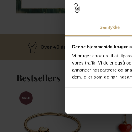
Smykker
Samtykke
Denne hjemmeside bruger c
Over 40 års erfaring
M
Vi bruger cookies til at tilpas
vores trafik. Vi deler også 
annonceringspartnere og anal
Bestsellers
dem, eller som de har indsaml
SALE
SALE