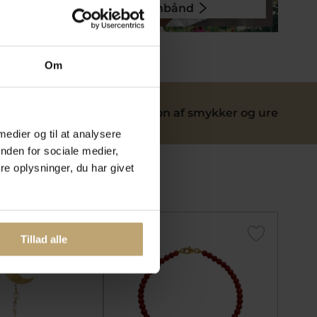
Armbånd
Om
ervice
Reparation af smykker og ure
 medier og til at analysere
nden for sociale medier,
e oplysninger, du har givet
SALE
SALE
Tillad alle