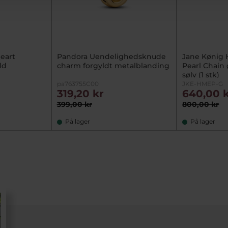
eart
Pandora Uendelighedsknude
Jane Kønig 
ld
charm forgyldt metalblanding
Pearl Chain 
sølv (1 stk)
pa763755C00
JKE-HMEP-G
319,20 kr
640,00 
399,00 kr
800,00 kr
På lager
På lager