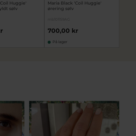
'Coil Huggie'
Maria Black 'Coil Huggie'
Maria 
yldt sølv
ørering sølv
forgyl
mb101159AG
mb1011
r
700,00 kr
750,
På lager
På l