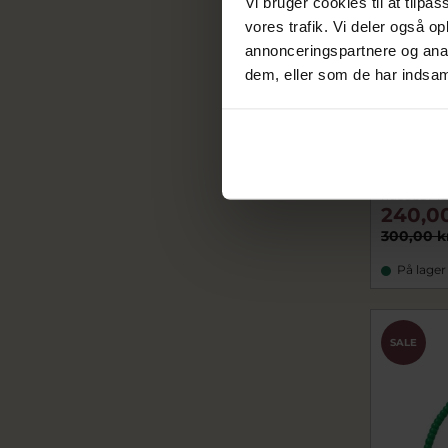
Vi bruger cookies til at tilpas
vores trafik. Vi deler også 
annonceringspartnere og anal
dem, eller som de har indsaml
Hultquist
perler (1
huS08574S
240,0
300,00 k
På lager
SALE