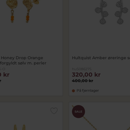
t Honey Drop Orange
Hultquist Amber øreringe s
forgyldt sølv m. perler
G-O
huS08627S
 kr
320,00 kr
r
400,00 kr
På fjernlager
SALE