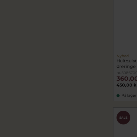
Nyhed
Hultquis
øreringe 
huS08670
360,00
450,00 k
På lager
SALE