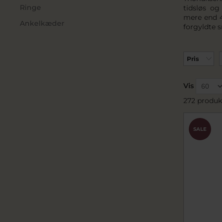
Ringe
tidsløs o
mere end 4
Ankelkæder
forgyldte s
Pris
Vis
272 produk
SALE