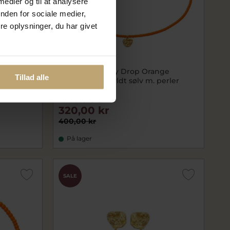
 medier og til at analysere
nden for sociale medier,
e oplysninger, du har givet
Nyhed
n
Hultquist Honey Drop Orange
Tillad alle
erler
halskæde forgyldt sølv m. perler
(40+5 cm)
huS08668G-O
320,00 kr
400,00 kr
På lager
SALE