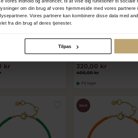
se vores indhold og annoncer, til at vise dig funktioner til sociale
oplysninger om din brug af vores hjemmeside med vores partnere i
ysepartnere. Vores partnere kan kombinere disse data med andr
et fra din brug af deres tjenester.
Nyhed
 Baily armbånd sølv m.
Hultquist Honey Drop Gree
Tilpas
7+3 cm)
halskæde forgyldt sølv m. p
(40+5 cm)
huS08668G-GR
0 kr
320,00 kr
r
400,00 kr
På lager
SALE