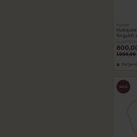
Nyhed
Hultquist
forgyldt 
huS07003
800,0
1.000,00
På fjern
SALE