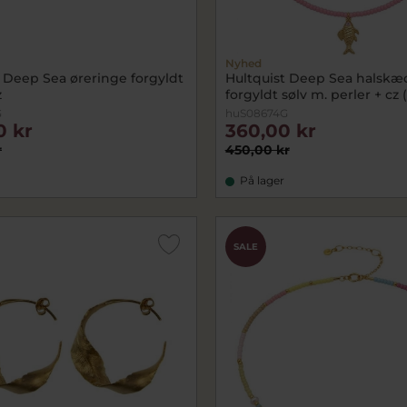
Nyhed
t Deep Sea øreringe forgyldt
Hultquist Deep Sea halskæ
z
forgyldt sølv m. perler + cz
G
huS08674G
0 kr
360,00 kr
r
450,00 kr
På lager
SALE