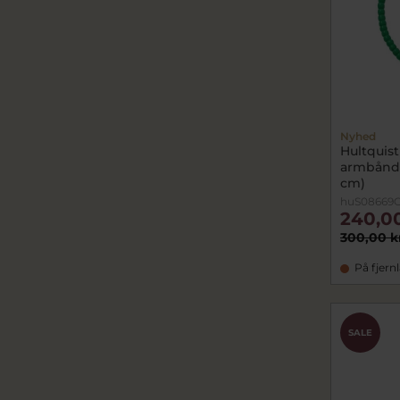
Nyhed
Hultquis
armbånd f
cm)
huS08669
240,0
300,00 k
På fjern
SALE