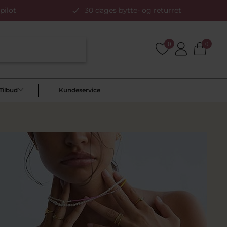
pilot
30 dages bytte- og returret
0
0
Tilbud
Kundeservice