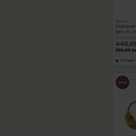
Nyhed
Hultquis
sølv m. c
huS08676
440,0
550,00 k
På lager
SALE