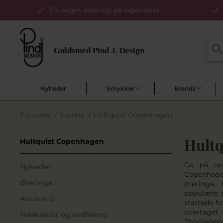
1-3 dages levering på lagervarer
Nyheder
Smykker
Brands
Forsiden
/
Brands
/
Hultquist Copenhagen
Hultq
Hultquist Copenhagen
Gå på opd
Nyheder
Copenhage
Øreringe
øreringe,
populære 
Armbånd
startede f
overtaget 
Halskæder og vedhæng
Thorlakse