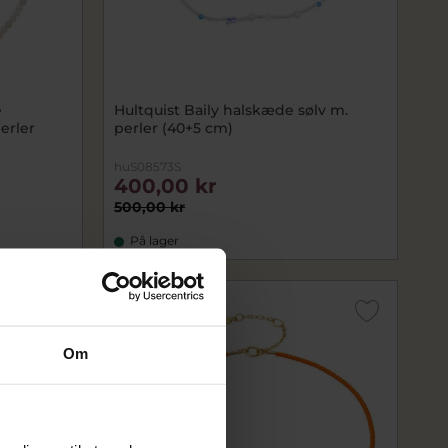
e
Hultquist Baily halskæde sølv m.
erler
perler (40+5 cm)
huS08573S
400,00 kr
500,00 kr
På lager
SALE
Om