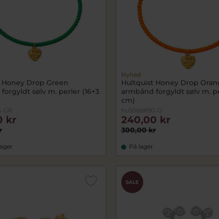
Nyhed
t Honey Drop Green
Hultquist Honey Drop Oran
orgyldt sølv m. perler (16+3
armbånd forgyldt sølv m. pe
cm)
G-GR
huS08669G-O
0 kr
240,00 kr
r
300,00 kr
lager
På lager
SALE