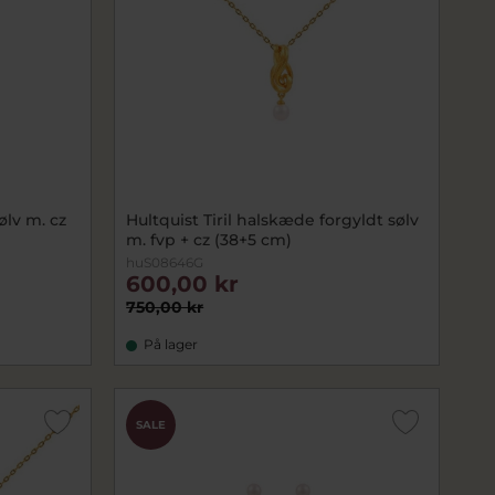
ølv m. cz
Hultquist Tiril halskæde forgyldt sølv
m. fvp + cz (38+5 cm)
huS08646G
600,00 kr
750,00 kr
På lager
SALE