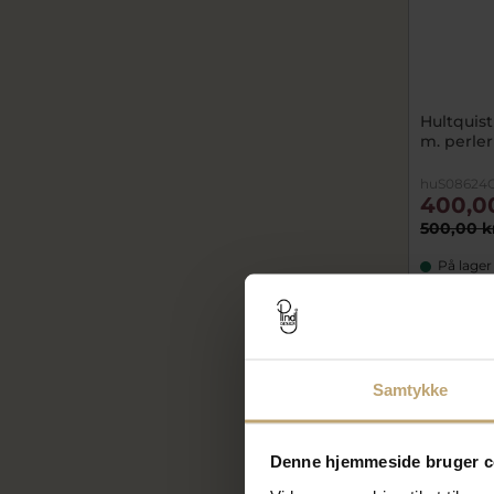
Hultquist
m. perler
huS08624
400,0
500,00 k
På lager
SALE
Samtykke
Denne hjemmeside bruger c