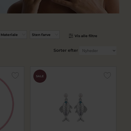
Materiale
Sten farve
Vis alle filtre
Sorter efter
SALE