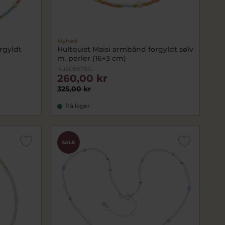
Nyhed
rgyldt
Hultquist Maisi armbånd forgyldt sølv
m. perler (16+3 cm)
huS08678G
260,00 kr
325,00 kr
På lager
SALE