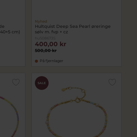
Nyhed
de
Hultquist Deep Sea Pearl øreringe
 (40+5 cm)
sølv m. fvp + cz
huS08673S
400,00 kr
500,00 kr
På fjernlager
SALE