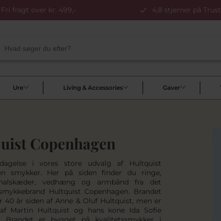
Fri fragt over kr. 499,-
4,8 stjerner på Trust
Ure
Living & Accessories
Gaver
uist Copenhagen
agelse i vores store udvalg af Hultquist
n smykker. Her på siden finder du ringe,
 halskæder, vedhæng og armbånd fra det
smykkebrand Hultquist Copenhagen. Brandet
or 40 år siden af Anne & Oluf Hultquist, men er
af Martin Hultquist og hans kone Ida Sofie
n. Brandet er bygget på kvalitetssmykker i