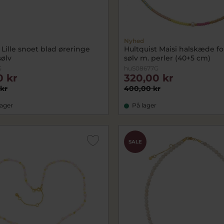
Nyhed
 Lille snoet blad øreringe
Hultquist Maisi halskæde fo
sølv
sølv m. perler (40+5 cm)
G
huS08677G
0 kr
320,00 kr
 kr
400,00 kr
lager
På lager
SALE