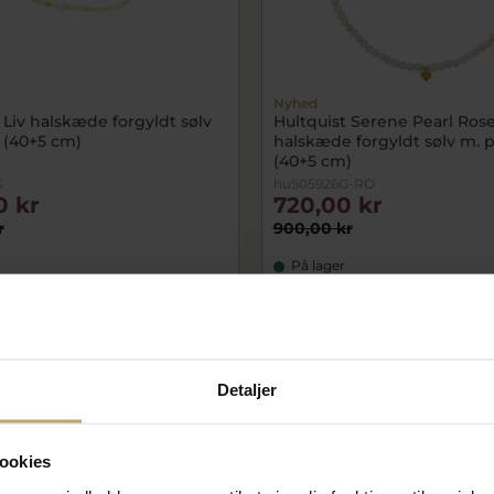
Nyhed
 Liv halskæde forgyldt sølv
Hultquist Serene Pearl Ros
 (40+5 cm)
halskæde forgyldt sølv m. p
(40+5 cm)
G
huS05926G-RO
0 kr
720,00 kr
r
900,00 kr
På lager
SALE
Detaljer
ookies