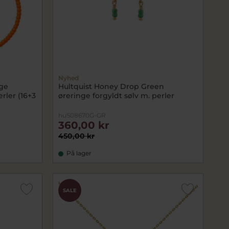
Nyhed
ge
Hultquist Honey Drop Green
rler (16+3
øreringe forgyldt sølv m. perler
huS08670G-GR
360,00 kr
450,00 kr
På lager
SALE