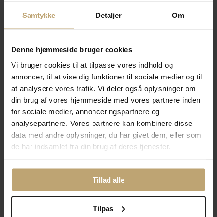
Samtykke
Detaljer
Om
Ring 14 kt. herre-str..
(60-) (b.2,6 mm.,tyk.1,8
mm.)
Denne hjemmeside bruger cookies
Vi bruger cookies til at tilpasse vores indhold og
Storrelse :
*
annoncer, til at vise dig funktioner til sociale medier og til
Find din ringstørrelse
at analysere vores trafik. Vi deler også oplysninger om
1. extra brill. 0,04 w/vs.
isat.........
din brug af vores hjemmeside med vores partnere inden
for sociale medier, annonceringspartnere og
Fjernlager (3-10
analysepartnere. Vores partnere kan kombinere disse
hverdage*)
Fjernlager (3-10
data med andre oplysninger, du har givet dem, eller som
hverdage*)
1.550,00 kr
de har indsamlet fra din brug af deres tjenester.
Vejl. pris
12.715,00 kr
Tilføj til kurv
Spar 2.543,00 kr
Pris:
10.172,00 kr
Tilføj til
Tillad alle
Ønskeskyen
Tilføj til kurv
Tilføj til
Tilpas
Ønskeskyen