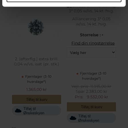
Alliancering 3* 0,05
w/vs. 14 kt. hvg.
Storrelse :
*
Find din ringstørrelse
2. (efterflg.) extra brill.
0,04 w/vs. isat (pr. stk.)
Fjernlager (3-10
Fjernlager (3-10
hverdage*)
hverdage*)
Vejl. pris
11.915,00 kr
1.365,00 kr
Spar 2.383,00 kr
Pris:
9.532,00 kr
Tilføj til kurv
Tilføj til kurv
Tilføj til
Ønskeskyen
Tilføj til
Ønskeskyen