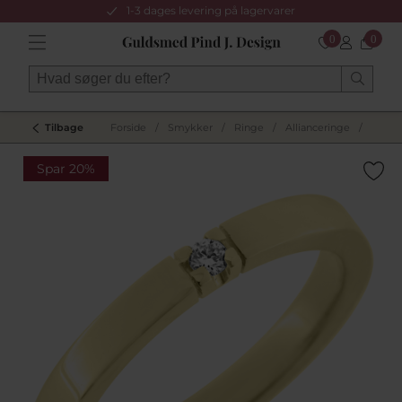
1-3 dages levering på lagervarer
0
0
Tilbage
Forside
/
Smykker
/
Ringe
/
Allianceringe
/
Allian
Spar 20%