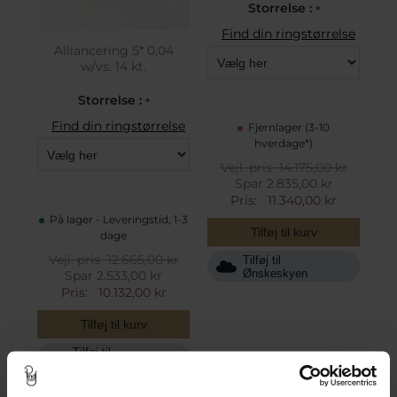
Storrelse :
*
Find din ringstørrelse
Alliancering 5* 0,04
w/vs. 14 kt.
Storrelse :
*
Find din ringstørrelse
Fjernlager (3-10
hverdage*)
Vejl. pris
14.175,00 kr
Spar 2.835,00 kr
Pris:
11.340,00 kr
På lager - Leveringstid, 1-3
Tilføj til kurv
dage
Vejl. pris
12.665,00 kr
Tilføj til
Ønskeskyen
Spar 2.533,00 kr
Pris:
10.132,00 kr
Tilføj til kurv
Tilføj til
Ønskeskyen