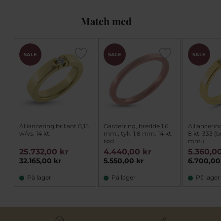
Match med
SALE
SALE
SALE
Alliancering brillant 0,15
Garderring, bredde 1,6
Alliancering
w/vs. 14 kt.
mm., tyk. 1,8 mm. 14 kt.
8 kt. 333 (b
rød
mm.)
25.732,00 kr
4.440,00 kr
5.360,0
32.165,00 kr
5.550,00 kr
6.700,00
På lager
På lager
På lager