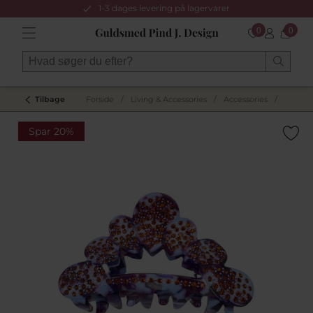
1-3 dages levering på lagervarer
0
0
Tilbage
Forside
/
Living & Accessories
/
Accessories
/
Spar 20%