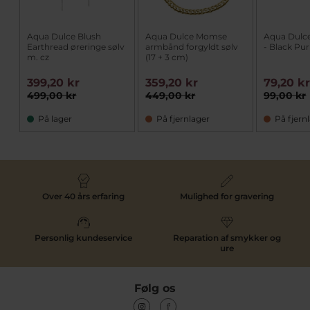
Aqua Dulce Blush
Aqua Dulce Momse
Aqua Dulc
Earthread øreringe sølv
armbånd forgyldt sølv
- Black Pur
m. cz
(17 + 3 cm)
399,20 kr
359,20 kr
79,20 k
499,00 kr
449,00 kr
99,00 kr
På lager
På fjernlager
På fjern
Over 40 års erfaring
Mulighed for gravering
Personlig kundeservice
Reparation af smykker og
ure
Følg os