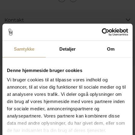
Kontakt
Åbningstider I Butikken
Information
Samtykke
Detaljer
Om
Praktiske Sider
Denne hjemmeside bruger cookies
Leveringsmuligheder
Vi bruger cookies til at tilpasse vores indhold og
annoncer, til at vise dig funktioner til sociale medier og til
at analysere vores trafik. Vi deler også oplysninger om
Betalingsmuligheder
din brug af vores hjemmeside med vores partnere inden
for sociale medier, annonceringspartnere og
analysepartnere. Vores partnere kan kombinere disse
data med andre oplysninger, du har givet dem, eller som
Sikker Og Tryg E-Handel
de har indsamlet fra din brug af deres tjenester.