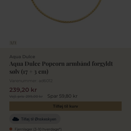
1
/
1
Aqua Dulce
Aqua Dulce Popcorn armbånd forgyldt
sølv (17 + 3 cm)
Varenummer:
ad6012
239,20 kr
Spar 59,80 kr
Vejl. pris
299,00 kr
Tilføj til kurv
Tilføj til Ønskeskyen
Fjernlager (3-10 hverdage*)