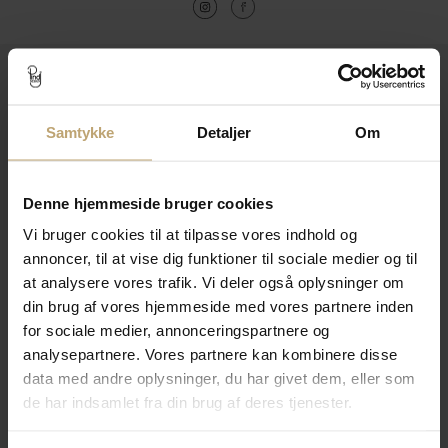
Kontakt
Åbningstider I Butikken
Samtykke
Detaljer
Om
Information
Praktiske Sider
Denne hjemmeside bruger cookies
Vi bruger cookies til at tilpasse vores indhold og
Leveringsmuligheder
annoncer, til at vise dig funktioner til sociale medier og til
at analysere vores trafik. Vi deler også oplysninger om
din brug af vores hjemmeside med vores partnere inden
for sociale medier, annonceringspartnere og
Betalingsmuligheder
analysepartnere. Vores partnere kan kombinere disse
data med andre oplysninger, du har givet dem, eller som
de har indsamlet fra din brug af deres tjenester.
Sikker Og Tryg E-Handel