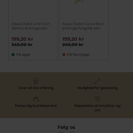
Aqua Dulce Line Coin
Aqua Dulce Curve Bow
(6mm) øreringe sølv
øreringe forgyldt sølv
199,20 kr
199,20 kr
249,00 kr
249,00 kr
På lager
På fjernlager
Over 40 års erfaring
Mulighed for gravering
Personlig kundeservice
Reparation af smykker og
ure
Følg os