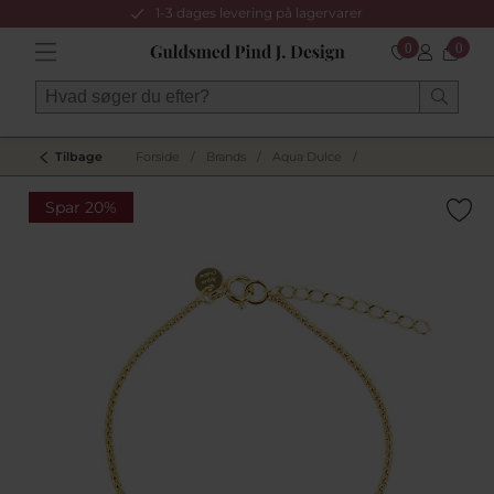
1-3 dages levering på lagervarer
0
0
Tilbage
Forside
/
Brands
/
Aqua Dulce
/
Spar 20%