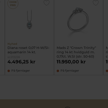
CHOK
PRIS
Nyhed
Diana roset 0,07 H-W/SI-
Mads Z "Crown Trinity"
M
aquamarin 14 kt.
ring 14 kt hvidguld m.
r
0,17ct. W.SI (str. 50-60)
c
sc213226
6
4.496,25 kr
11.950,00 kr
mz1641717
m
På fjernlager
På fjernlager