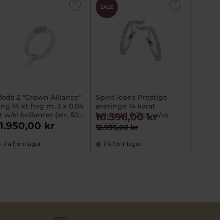
SALE
ads Z "Crown Alliance"
Spirit Icons Prestige
ing 14 kt hvg m. 3 x 0,04
øreringe 14 karat
t w/si brillanter (str. 50-
hvidguld 0,21ct. w/vs
10.396,00 kr
0)
11.950,00 kr
z1641843
si44397
12.995,00 kr
På fjernlager
På fjernlager