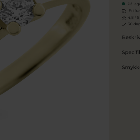
På lag
Fri fr
4,8 / 5
30 dag
Beskri
Specifi
Smykk