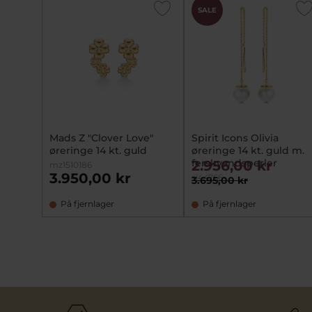
SALE
Mads Z "Clover Love"
Spirit Icons Olivia
øreringe 14 kt. guld
øreringe 14 kt. guld m.
ferskvandsperler
2.956,00 kr
mz1510186
3.950,00 kr
si44766
3.695,00 kr
På fjernlager
På fjernlager