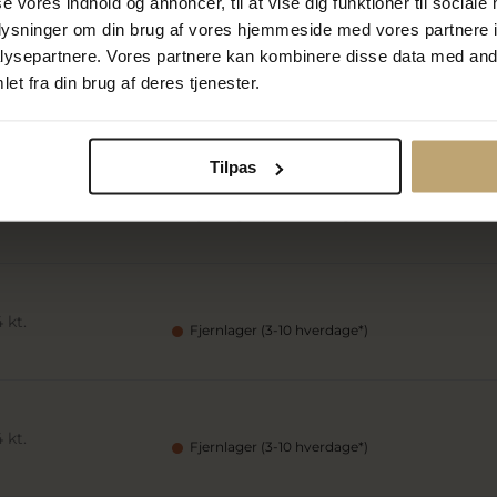
se vores indhold og annoncer, til at vise dig funktioner til sociale
oplysninger om din brug af vores hjemmeside med vores partnere i
ysepartnere. Vores partnere kan kombinere disse data med andr
et fra din brug af deres tjenester.
 kt.
Fjernlager (3-10 hverdage*)
Tilpas
 kt.
Fjernlager (3-10 hverdage*)
 kt.
Fjernlager (3-10 hverdage*)
 kt.
Fjernlager (3-10 hverdage*)