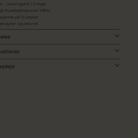
er - Leveringstid, 1-3 dage
agt til pakkeshop over 499 kr.
 stjerner på Trustpilot
es bytte- og returret
velse
kationer
epleje