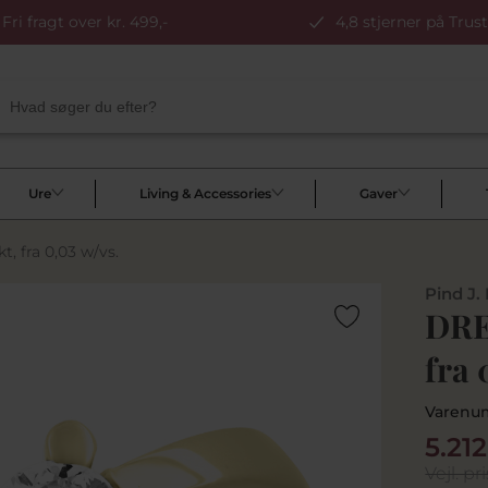
Fri fragt over kr. 499,-
4,8 stjerner på Trust
Ure
Living & Accessories
Gaver
, fra 0,03 w/vs.
Pind J.
DRE
fra 
Varenu
5.21
Vejl. pri