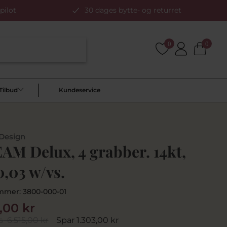
pilot
30 dages bytte- og returret
0
0
Tilbud
Kundeservice
 Design
AM Delux, 4 grabber. 14kt,
0,03 w/vs.
mmer:
3800-000-01
2,00 kr
s
6.515,00 kr
Spar 1.303,00 kr