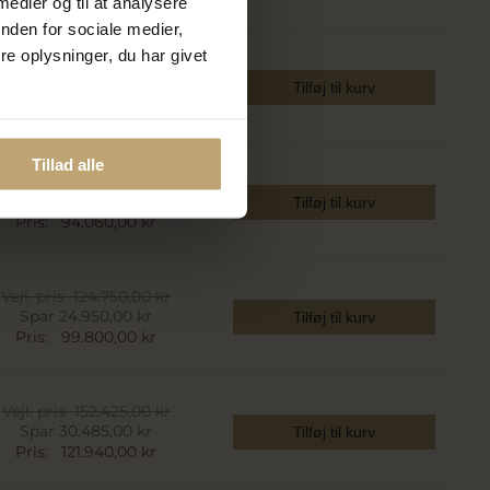
 medier og til at analysere
nden for sociale medier,
e oplysninger, du har givet
Vejl. pris
111.475,00 kr
Spar 22.295,00 kr
Tilføj til kurv
Pris:
89.180,00 kr
Tillad alle
Vejl. pris
117.575,00 kr
Spar 23.515,00 kr
Tilføj til kurv
Pris:
94.060,00 kr
Vejl. pris
124.750,00 kr
Spar 24.950,00 kr
Tilføj til kurv
Pris:
99.800,00 kr
Vejl. pris
152.425,00 kr
Spar 30.485,00 kr
Tilføj til kurv
Pris:
121.940,00 kr