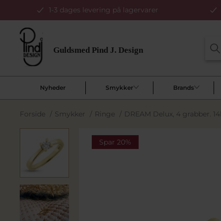
1-3 dages levering på lagervarer
Nyheder
Smykker
Brands
Forside
/
Smykker
/
Ringe
/
DREAM Delux, 4 grabber. 14kt
Spar 20%