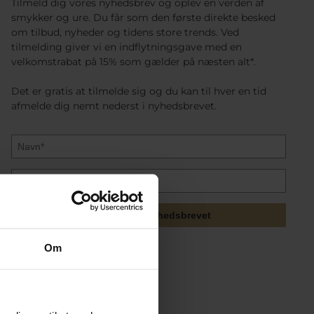
Tilmeld dig vores nyhedsbrev og oplev en verden af
smykker og ure. Du får som den første direkte besked
om tilbud, nyheder og tidens store trends. Ved
tilmelding giver vi en indflytningsgave med en
velkomstrabat på 15% som gælder på næsten alt*.
Det er gratis at tilmelde sig og du kan til hver en tid
afmelde dig nemt nederst i nyhedsbrevet.
Tilmeld mig nyhedsbrevet
Om