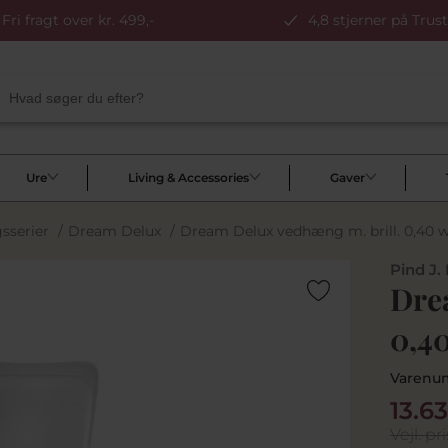
Fri fragt over kr. 499,-
4,8 stjerner på Trust
Ure
Living & Accessories
Gaver
serier
/
Dream Delux
/
Dream Delux vedhæng m. brill. 0,40 w/p
Pind J.
Dre
0,40
Varenu
13.6
Vejl. pri