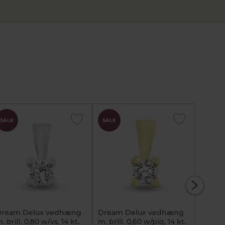
SALE
SALE
SALE
ream Delux vedhæng
Dream Delux vedhæng
Dream
. brill. 0,80 w/vs. 14 kt.
m. brill. 0,60 w/piq. 14 kt.
m. bril