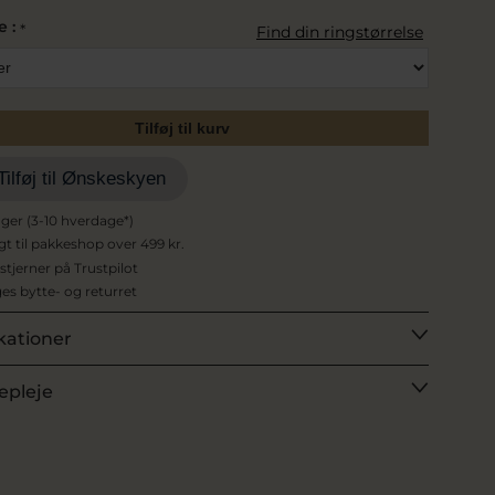
e :
*
Find din ringstørrelse
Tilføj til kurv
Tilføj til Ønskeskyen
ager (3-10 hverdage*)
agt til pakkeshop over 499 kr.
 stjerner på Trustpilot
es bytte- og returret
kationer
epleje