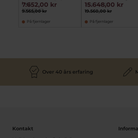
hvg.
7.652,00 kr
15.648,00 kr
3802-040-20
3801-125-20
9.565,00 kr
19.560,00 kr
På fjernlager
På fjernlager
Over 40 års erfaring
M
Kontakt
Informa