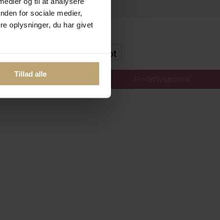
 medier og til at analysere
nden for sociale medier,
e oplysninger, du har givet
kker Og Tryg E-Handel
Tillad alle
llinger
Privatlivspolitik
oldt.