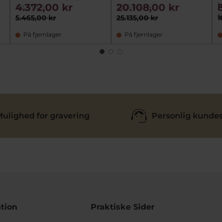
h
4.372,00 kr
20.108,00 kr
3801-115-14
3801-065-14
3
5.465,00 kr
25.135,00 kr
1
På fjernlager
På fjernlager
ulighed for gravering
Personlig kundes
tion
Praktiske Sider