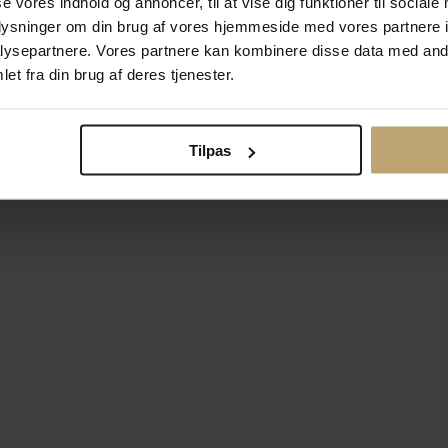
se vores indhold og annoncer, til at vise dig funktioner til sociale
oplysninger om din brug af vores hjemmeside med vores partnere i
ysepartnere. Vores partnere kan kombinere disse data med andr
Betalingsmuligheder
Si
et fra din brug af deres tjenester.
Tilpas
okiepolitik
Ændr cookie-indsti
right © 2026 Pind J. Design Guldsmedie. Alle rettigheder forbeh