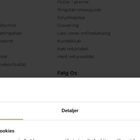
Huller i ørerne
Ringstørrelsesguide
Smykkepleje
sformer
Gravering
etingelser
Læs vores onlinekatalog
lsesret
Kundeklub
Køb returlabel
lkår
Hent returseddel
vekortsaldo
Følg Os
Detaljer
ookies