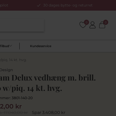
pilot
30 dages bytte- og returret
0
0
Tilbud
Kundeservice
iq. 14 kt. hvg.
 Design
am Delux vedhæng m. brill.
 w/piq. 14 kt. hvg.
mmer:
3801-140-20
32,00 kr
s
17.040,00 kr
Spar 3.408,00 kr