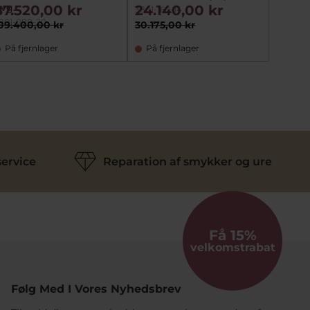
vg.
87.520,00 kr
24.140,00 kr
8.14
3801-160-14
3801-02
801-080-20
09.400,00 kr
30.175,00 kr
10.175,
På fjernlager
På fjernlager
På la
ervice
Reparation af smykker og ure
Få 15%
velkomstrabat
Følg Med I Vores Nyhedsbrev