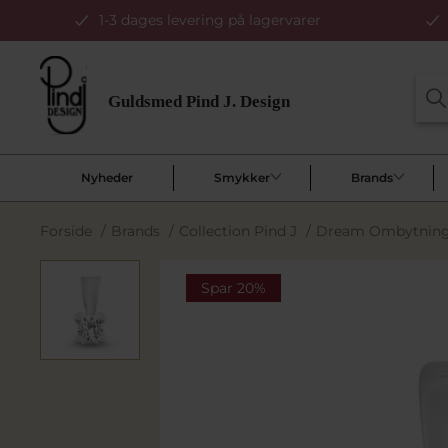
1-3 dages levering på lagervarer
Nyheder
Smykker
Brands
Forside
/
Brands
/
Collection Pind J
/
Dream Ombytnings
Spar 20%