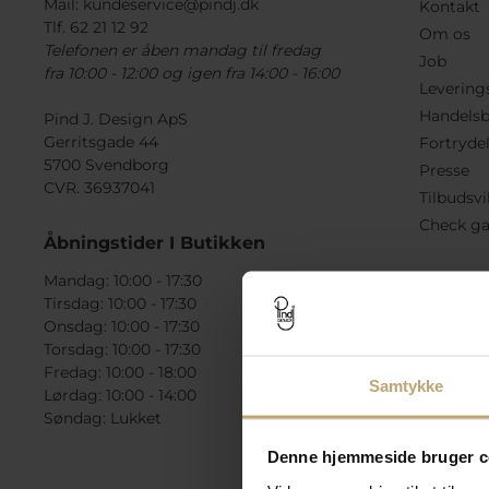
Mail:
kundeservice@pindj.dk
Kontakt
Tlf. 62 21 12 92
Om os
Telefonen er åben mandag til fredag
Job
fra 10:00 - 12:00 og igen fra 14:00 - 16:00
Levering
Handelsb
Pind J. Design ApS
Gerritsgade 44
Fortryde
5700 Svendborg
Presse
CVR. 36937041
Tilbudsvi
Check ga
Åbningstider I Butikken
Mandag: 10:00 - 17:30
Tirsdag: 10:00 - 17:30
Onsdag: 10:00 - 17:30
Torsdag: 10:00 - 17:30
Fredag: 10:00 - 18:00
Samtykke
Lørdag: 10:00 - 14:00
Søndag: Lukket
Denne hjemmeside bruger c