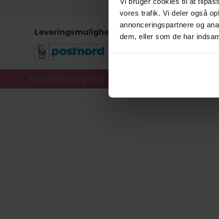
Vi bruger cookies til at tilpas
vores trafik. Vi deler også 
annonceringspartnere og anal
Leveringsmuligheder
dem, eller som de har indsaml
Handelsbetingelser
Co
Copy