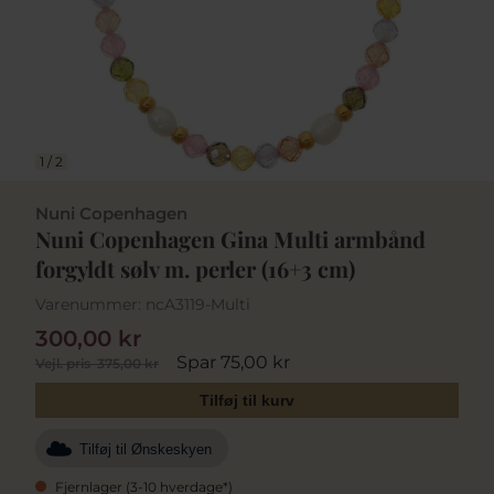
1
/
2
Nuni Copenhagen
Nuni Copenhagen Gina Multi armbånd
forgyldt sølv m. perler (16+3 cm)
Varenummer:
ncA3119-Multi
300,00 kr
Spar 75,00 kr
Vejl. pris
375,00 kr
Tilføj til kurv
Tilføj til Ønskeskyen
Fjernlager (3-10 hverdage*)