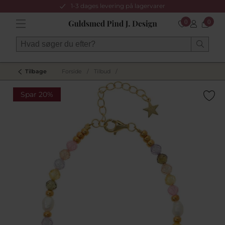
1-3 dages levering på lagervarer
0
0
Tilbage
Forside
/
Tilbud
/
Spar 20%