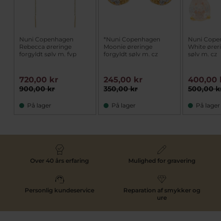
Nuni Copenhagen
*Nuni Copenhagen
Nuni Cope
Rebecca øreringe
Moonie øreringe
White ører
forgyldt sølv m. fvp
forgyldt sølv m. cz
sølv m. cz
720,00 kr
245,00 kr
400,00 
900,00 kr
350,00 kr
500,00 k
På lager
På lager
På lager
Over 40 års erfaring
Mulighed for gravering
Personlig kundeservice
Reparation af smykker og
ure