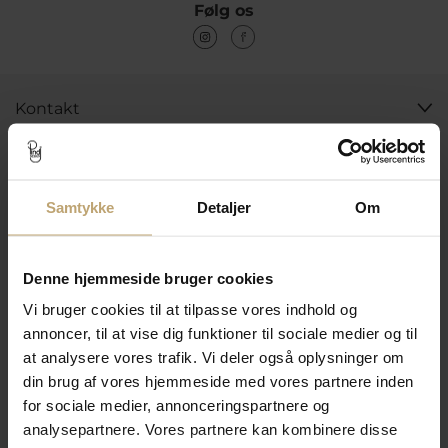
Følg os
Kontakt
Åbningstider I Butikken
Information
Samtykke
Detaljer
Om
Praktiske Sider
Denne hjemmeside bruger cookies
Leveringsmuligheder
Vi bruger cookies til at tilpasse vores indhold og
annoncer, til at vise dig funktioner til sociale medier og til
at analysere vores trafik. Vi deler også oplysninger om
Betalingsmuligheder
din brug af vores hjemmeside med vores partnere inden
for sociale medier, annonceringspartnere og
analysepartnere. Vores partnere kan kombinere disse