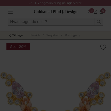
1-3 dages levering på lagervarer
0
0
Tilbage
Forside
/
Smykker
/
Øreringe
/
Spar 20%