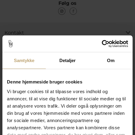
Følg os
Kontakt
Åbningstider I Butikken
Information
Samtykke
Detaljer
Om
Praktiske Sider
Denne hjemmeside bruger cookies
Leveringsmuligheder
Vi bruger cookies til at tilpasse vores indhold og
annoncer, til at vise dig funktioner til sociale medier og til
at analysere vores trafik. Vi deler også oplysninger om
Betalingsmuligheder
din brug af vores hjemmeside med vores partnere inden
for sociale medier, annonceringspartnere og
analysepartnere. Vores partnere kan kombinere disse
data med andre oplysninger, du har givet dem, eller som