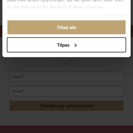
Sikker Og Tryg E-Handel
de har indsamlet fra din brug af deres tjenester.
Tillad alle
Få 15%
velkomstrabat
Tilpas
Følg med i vores nyhedsbrev
Læs mere her
Tilmeld mig nyhedsbrevet