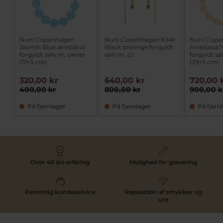
Nuni Copenhagen
Nuni Copenhagen Kikki
Nuni Cope
Jasmin Blue armbånd
Black øreringe forgyldt
Anastasia 
forgyldt sølv m. perler
sølv m. cz
forgyldt sø
(17+3 cm)
(39+5 cm)
320,00 kr
640,00 kr
720,00 
400,00 kr
800,00 kr
900,00 k
På fjernlager
På fjernlager
På fjern
Over 40 års erfaring
Mulighed for gravering
Personlig kundeservice
Reparation af smykker og
ure