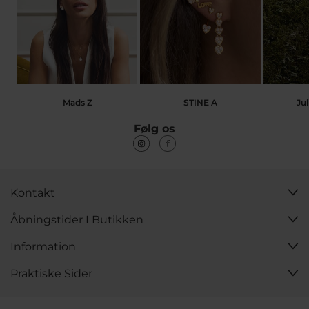
Mads Z
STINE A
Jul
Følg os
Kontakt
Åbningstider I Butikken
Information
Praktiske Sider