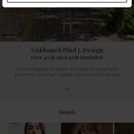
Guldsmed Pind J. Design
Over 40 år med godt håndværk
På Gerritsgade 44 bliver du mødt af vores søde
personale, som kan hjælpe dig med at finde lige
præcis dét du søger. Og er der noget mere specifikt
du søger, men vi ikke har på lager så kan vi hjælpe
dig med at bestille det hjem til dig hvis det er noget
vi forhandler. Du kan få gode råd og tips og med
vores uddannede butikspersonale sikrer vi dig en
god oplevelse. Vi glæder os til at se dig i Pind J.
Brands
Design eller online på www.pindj.dk.