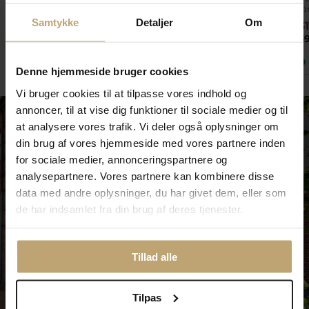
fo
Samtykke
Detaljer
Om
599,20 kr
720,00 kr
3
749,00 kr
900,00 kr
3
På lager
På fjernlager
Denne hjemmeside bruger cookies
Vi bruger cookies til at tilpasse vores indhold og
annoncer, til at vise dig funktioner til sociale medier og til
at analysere vores trafik. Vi deler også oplysninger om
din brug af vores hjemmeside med vores partnere inden
for sociale medier, annonceringspartnere og
analysepartnere. Vores partnere kan kombinere disse
data med andre oplysninger, du har givet dem, eller som
de har indsamlet fra din brug af deres tjenester.
Tillad alle
Tilpas