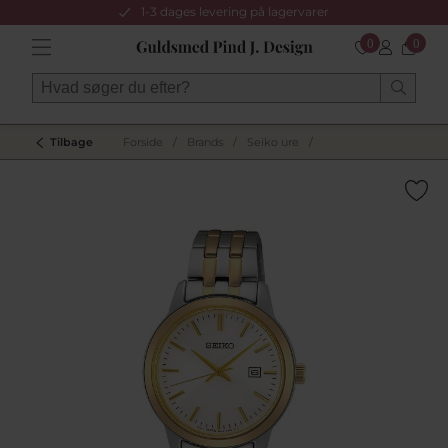
1-3 dages levering på lagervarer
0
0
Tilbage
Forside
/
Brands
/
Seiko ure
/