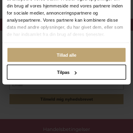
din brug af vores hjemmeside med vores partnere inden
for sociale medier, annonceringspartnere og
analysepartnere. Vores partnere kan kombinere disse
Få 15%
velkomstrabat
data med andre oplysninger, du har givet dem, eller som
de har indsamlet fra din brug af deres tjenester.
Følg med i vores nyhedsbrev
Læs mere her
Tillad alle
Tilpas
Tilmeld mig nyhedsbrevet
Handelsbetingelser