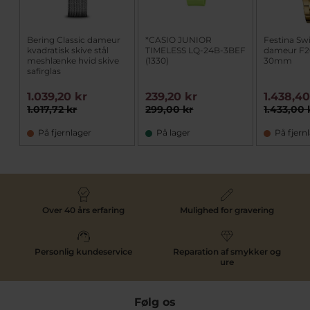
Bering Classic dameur
*CASIO JUNIOR
Festina Sw
kvadratisk skive stål
TIMELESS LQ-24B-3BEF
dameur F20
meshlænke hvid skive
(1330)
30mm
safirglas
1.039,20 kr
239,20 kr
1.438,40
1.017,72 kr
299,00 kr
1.433,00 
På fjernlager
På lager
På fjern
Over 40 års erfaring
Mulighed for gravering
Personlig kundeservice
Reparation af smykker og
ure
Følg os