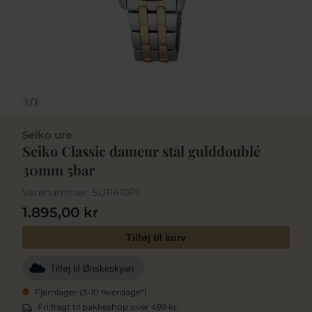
1
/
1
Seiko ure
Seiko Classic dameur stål gulddoublé
30mm 5bar
Varenummer:
SUR410P1
1.895,00 kr
Tilføj til kurv
Tilføj til Ønskeskyen
Fjernlager (3-10 hverdage*)
Fri fragt til pakkeshop over 499 kr.