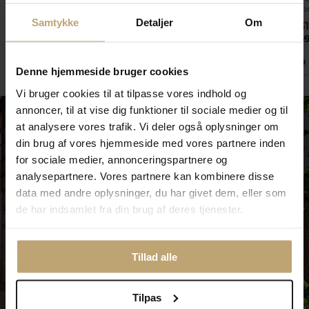
fo
Samtykke
Detaljer
Om
599,20 kr
720,00 kr
3
749,00 kr
900,00 kr
3
På lager
På lager
Denne hjemmeside bruger cookies
Vi bruger cookies til at tilpasse vores indhold og
annoncer, til at vise dig funktioner til sociale medier og til
at analysere vores trafik. Vi deler også oplysninger om
din brug af vores hjemmeside med vores partnere inden
for sociale medier, annonceringspartnere og
analysepartnere. Vores partnere kan kombinere disse
data med andre oplysninger, du har givet dem, eller som
de har indsamlet fra din brug af deres tjenester.
Tillad alle
Tilpas