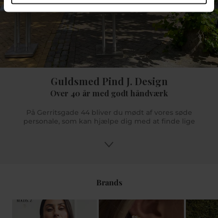
Guldsmed Pind J. Design
Over 40 år med godt håndværk
På Gerritsgade 44 bliver du mødt af vores søde
personale, som kan hjælpe dig med at finde lige
præcis dét du søger. Og er der noget mere specifikt
du søger, men vi ikke har på lager så kan vi hjælpe
dig med at bestille det hjem til dig hvis det er noget
vi forhandler. Du kan få gode råd og tips og med
vores uddannede butikspersonale sikrer vi dig en
god oplevelse. Vi glæder os til at se dig i Pind J.
Brands
Design eller online på www.pindj.dk.