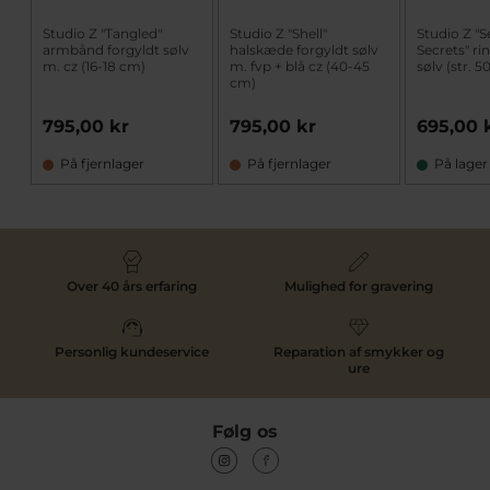
Studio Z "Tangled"
Studio Z "Shell"
Studio Z "S
armbånd forgyldt sølv
halskæde forgyldt sølv
Secrets" ri
m. cz (16-18 cm)
m. fvp + blå cz (40-45
sølv (str. 5
cm)
795,00 kr
795,00 kr
695,00 
På fjernlager
På fjernlager
På lager
Over 40 års erfaring
Mulighed for gravering
Personlig kundeservice
Reparation af smykker og
ure
Følg os