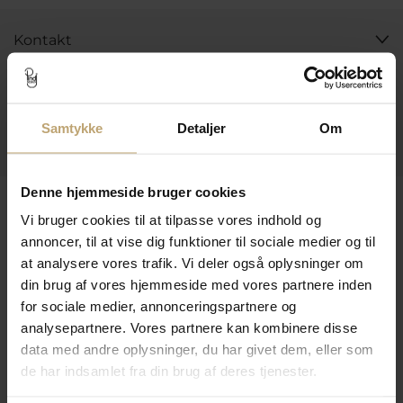
Kontakt
Åbningstider I Butikken
Information
Samtykke
Detaljer
Om
Praktiske Sider
Denne hjemmeside bruger cookies
Leveringsmuligheder
Vi bruger cookies til at tilpasse vores indhold og
annoncer, til at vise dig funktioner til sociale medier og til
at analysere vores trafik. Vi deler også oplysninger om
Betalingsmuligheder
din brug af vores hjemmeside med vores partnere inden
for sociale medier, annonceringspartnere og
analysepartnere. Vores partnere kan kombinere disse
data med andre oplysninger, du har givet dem, eller som
Sikker Og Tryg E-Handel
de har indsamlet fra din brug af deres tjenester.