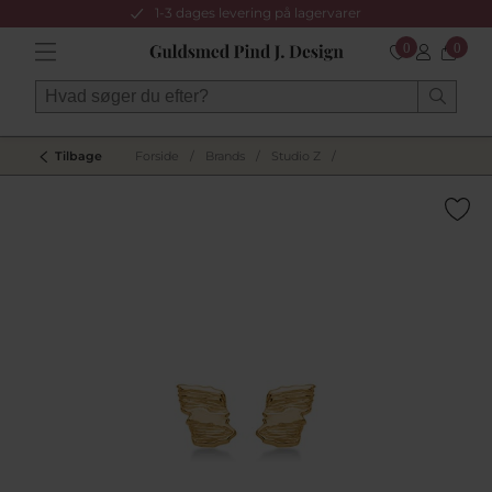
1-3 dages levering på lagervarer
0
0
Tilbage
Forside
/
Brands
/
Studio Z
/