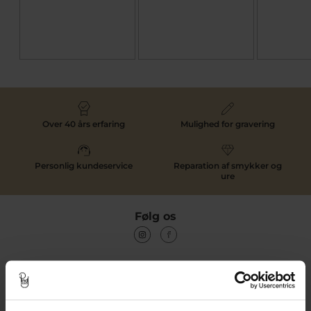
Over 40 års erfaring
Mulighed for gravering
Personlig kundeservice
Reparation af smykker og
ure
Følg os
Kontakt