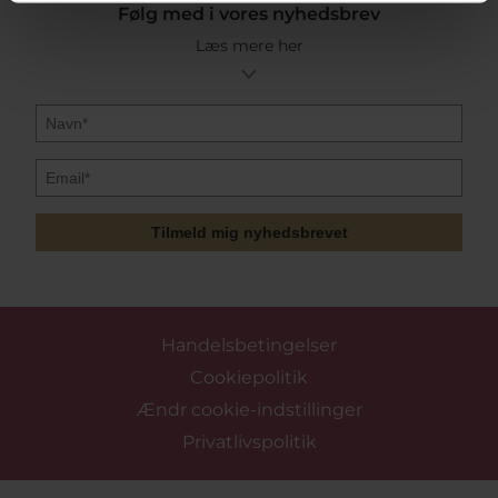
Følg med i vores nyhedsbrev
Læs mere her
Tilmeld mig nyhedsbrevet
Handelsbetingelser
Cookiepolitik
Ændr cookie-indstillinger
Privatlivspolitik