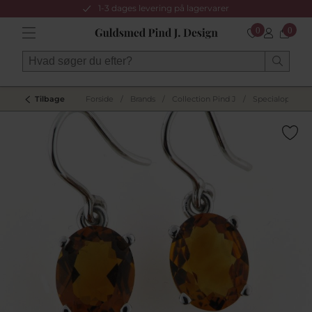
1-3 dages levering på lagervarer
0
0
Tilbage
Forside
/
Brands
/
Collection Pind J
/
Specialopgaver