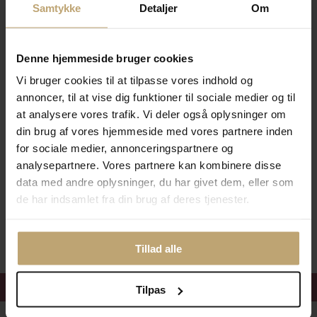
Åbningstider I Butikken
Samtykke
Detaljer
Om
Information
Praktiske Sider
Denne hjemmeside bruger cookies
Vi bruger cookies til at tilpasse vores indhold og
Leveringsmuligheder
annoncer, til at vise dig funktioner til sociale medier og til
at analysere vores trafik. Vi deler også oplysninger om
din brug af vores hjemmeside med vores partnere inden
for sociale medier, annonceringspartnere og
Betalingsmuligheder
analysepartnere. Vores partnere kan kombinere disse
data med andre oplysninger, du har givet dem, eller som
de har indsamlet fra din brug af deres tjenester.
Sikker Og Tryg E-Handel
Tillad alle
Få 15%
velkomstrabat
Tilpas