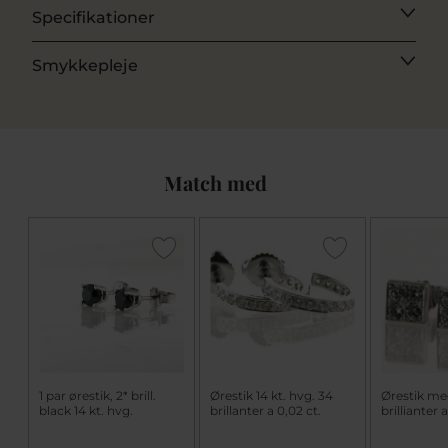
Specifikationer
Smykkepleje
Match med
1 par ørestik, 2* brill.
Ørestik 14 kt. hvg. 34
Ørestik me
black 14 kt. hvg.
brillanter a 0,02 ct.
brillianter 