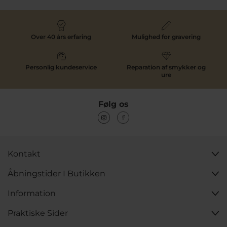
Over 40 års erfaring
Mulighed for gravering
Personlig kundeservice
Reparation af smykker og
ure
Følg os
Kontakt
Åbningstider I Butikken
Information
Praktiske Sider