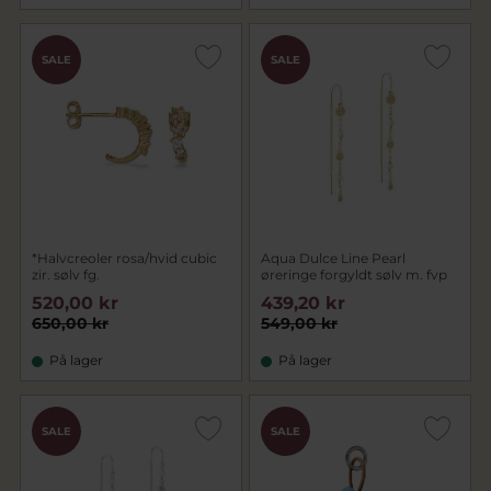
SALE
SALE
*Halvcreoler rosa/hvid cubic
Aqua Dulce Line Pearl
zir. sølv fg.
øreringe forgyldt sølv m. fvp
520,00 kr
439,20 kr
650,00 kr
549,00 kr
På lager
På lager
SALE
SALE