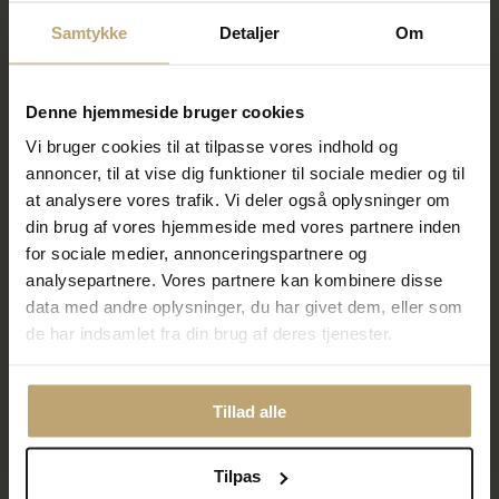
På lager
På lager
Samtykke
Detaljer
Om
SALE
SALE
Denne hjemmeside bruger cookies
Vi bruger cookies til at tilpasse vores indhold og
annoncer, til at vise dig funktioner til sociale medier og til
at analysere vores trafik. Vi deler også oplysninger om
din brug af vores hjemmeside med vores partnere inden
for sociale medier, annonceringspartnere og
ENAMEL Copenhagen Elvira
ENAMEL Copenhagen Talia
analysepartnere. Vores partnere kan kombinere disse
øreringe sølv
halskæde forgyldt sølv (42 + 5
data med andre oplysninger, du har givet dem, eller som
cm)
de har indsamlet fra din brug af deres tjenester.
960,00 kr
480,00 kr
1.200,00 kr
600,00 kr
På lager
På lager
Tillad alle
SALE
SALE
Tilpas