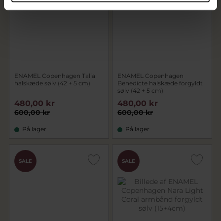
ENAMEL Copenhagen Talia
ENAMEL Copenhagen
halskæde sølv (42 + 5 cm)
Benedicte halskæde forgyldt
sølv (42 + 5 cm)
480,00 kr
480,00 kr
600,00 kr
600,00 kr
På lager
På lager
SALE
SALE