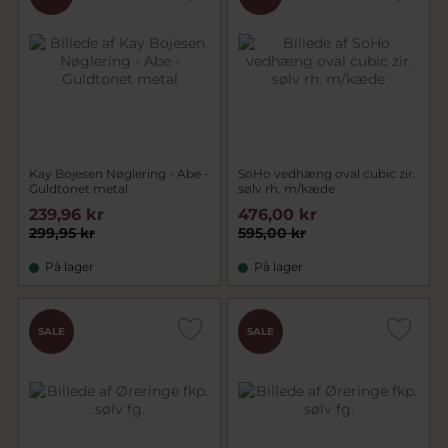
Kay Bojesen Nøglering - Abe -
SoHo vedhæng oval cubic zir.
Guldtonet metal
sølv rh. m/kæde
239,96 kr
476,00 kr
299,95 kr
595,00 kr
På lager
På lager
SALE
SALE