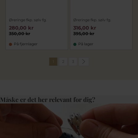
Øreringe fkp. sølv fg.
Øreringe fkp. sølv fg.
280,00 kr
316,00 kr
350,00 kr
395,00 kr
På fjernlager
På lager
1
2
3
Måske er det her relevant for dig?