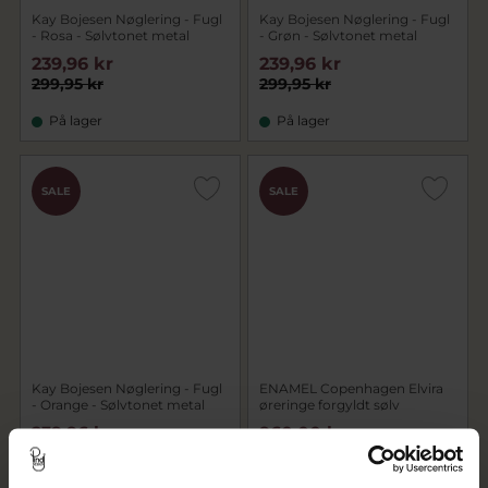
Kay Bojesen Nøglering - Fugl
Kay Bojesen Nøglering - Fugl
- Rosa - Sølvtonet metal
- Grøn - Sølvtonet metal
239,96 kr
239,96 kr
299,95 kr
299,95 kr
På lager
På lager
SALE
SALE
Kay Bojesen Nøglering - Fugl
ENAMEL Copenhagen Elvira
- Orange - Sølvtonet metal
øreringe forgyldt sølv
239,96 kr
960,00 kr
299,95 kr
1.200,00 kr