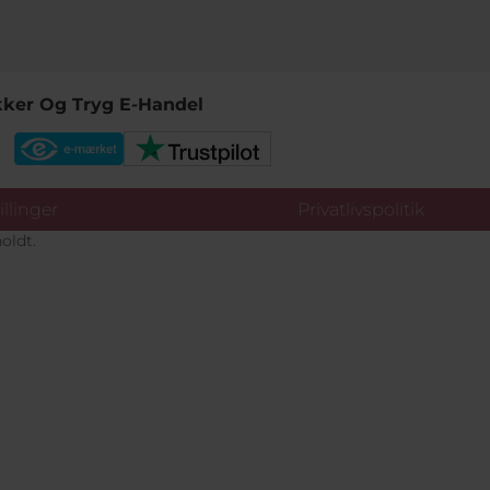
kker Og Tryg E-Handel
llinger
Privatlivspolitik
oldt.