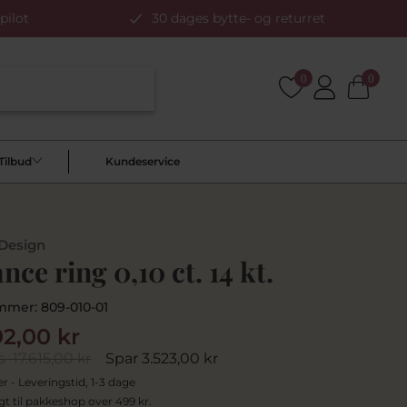
pilot
30 dages bytte- og returret
0
0
Tilbud
Kundeservice
 Design
ance ring 0,10 ct. 14 kt.
mmer:
809-010-01
92,00 kr
s
17.615,00 kr
Spar 3.523,00 kr
er - Leveringstid, 1-3 dage
agt til pakkeshop over 499 kr.