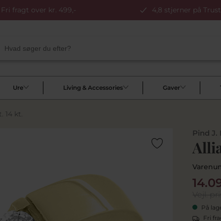
Fri fragt over kr. 499,-
4,8 stjerner på Trust
Ure
Living & Accessories
Gaver
. 14 kt.
Pind J.
Alli
Varenu
14.0
Vejl. pri
På lag
Fri fr