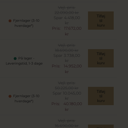
Vejl. pris
22.090,00 kr
Tilføj
Spar 4.418,00
Fjernlager (3-10
til
kr
kurv
hverdage*)
Pris:
17.672,00
kr
Vejl. pris
18.690,00 kr
Tilføj
Spar 3.738,00
På lager -
til
kr
kurv
Leveringstid, 1-3 dage
Pris:
14.952,00
kr
Vejl. pris
50.225,00 kr
Tilføj
Spar 10.045,00
Fjernlager (3-10
til
kr
kurv
hverdage*)
Pris:
40.180,00
kr
Vejl. pris
16.690,00 kr