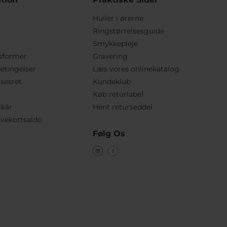
Huller i ørerne
Ringstørrelsesguide
Smykkepleje
sformer
Gravering
etingelser
Læs vores onlinekatalog
lsesret
Kundeklub
Køb returlabel
lkår
Hent returseddel
vekortsaldo
Følg Os