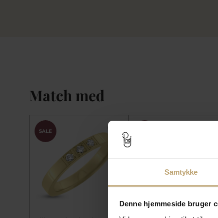
Match med
SALE
SALE
Samtykke
Denne hjemmeside bruger c