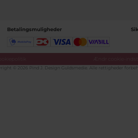
Betalingsmuligheder
Si
okiepolitik
Ændr cookie-indsti
right © 2026 Pind J. Design Guldsmedie. Alle rettigheder forbeh