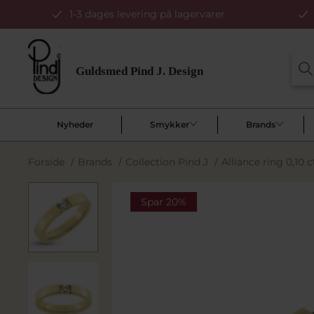
1-3 dages levering på lagervarer
Nyheder
Smykker
Brands
Forside
/
Brands
/
Collection Pind J
/
Alliance ring 0,10 ct
Spar 20%