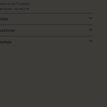
 stjerner på Trustpilot
es bytte- og returret
velse
kationer
epleje