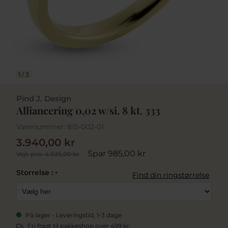
1
/
3
Pind J. Design
Alliancering 0,02 w/si. 8 kt. 333
Varenummer:
815-002-01
3.940,00 kr
Spar 985,00 kr
Vejl. pris
4.925,00 kr
Storrelse :
*
Find din ringstørrelse
På lager - Leveringstid, 1-3 dage
Fri fragt til pakkeshop over 499 kr.