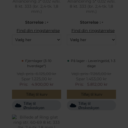
Alliancering 3* 0,02 w/si.
Alliancering 5* 0,02 w/si.
8 kt. 333 (br. 2,4-tk. 1,8
8 kt. 333 (br. 2,4-tk. 1,8
mm.)
mm.)
Storrelse :
Storrelse :
*
*
Find din ringstørrelse
Find din ringstørrelse
Fjernlager (3-10
På lager - Leveringstid, 1-3
hverdage*)
dage
Vejl. pris
6.125,00 kr
Vejl. pris
7.265,00 kr
Spar 1.225,00 kr
Spar 1.453,00 kr
Pris:
4.900,00 kr
Pris:
5.812,00 kr
Tilføj til kurv
Tilføj til kurv
Tilføj til
Tilføj til
Ønskeskyen
Ønskeskyen