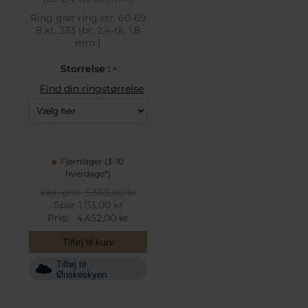
Ring glat ring str. 60-69
8 kt. 333 (br. 2,4-tk. 1,8
mm.)
Storrelse :
*
Find din ringstørrelse
Fjernlager (3-10
hverdage*)
Vejl. pris
5.565,00 kr
Spar 1.113,00 kr
Pris:
4.452,00 kr
Tilføj til kurv
Tilføj til
Ønskeskyen