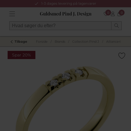
1-3 dages levering på lagervarer
0
0
Tilbage
Forside
/
Brands
/
Collection Pind J
/
Allianceringe
Spar 20%