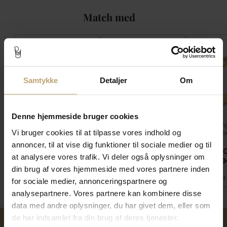
Match med
SALE
SALE
SALE
Samtykke
Detaljer
Om
Denne hjemmeside bruger cookies
Alliancering 5 brillanter
Alliancering 0,07 w/vs. -
Alliancering
Vi bruger cookies til at tilpasse vores indhold og
a 0,02 w/vs. (fattet tæt)
14 kt.
8 kt. 333 (b
mm.)
annoncer, til at vise dig funktioner til sociale medier og til
7.020,00 kr
9.672,00 kr
5.360,0
at analysere vores trafik. Vi deler også oplysninger om
8.775,00 kr
12.090,00 kr
6.700,00
din brug af vores hjemmeside med vores partnere inden
På fjernlager
På lager
På lager
for sociale medier, annonceringspartnere og
analysepartnere. Vores partnere kan kombinere disse
data med andre oplysninger, du har givet dem, eller som
de har indsamlet fra din brug af deres tjenester.