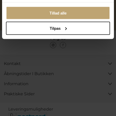
Over 40 års erfaring
Mulighed for gravering
Tillad alle
Personlig kundeservice
Reparation af smykker og
ure
Tilpas
Følg os
Kontakt
Åbningstider I Butikken
Information
Praktiske Sider
Leveringsmuligheder