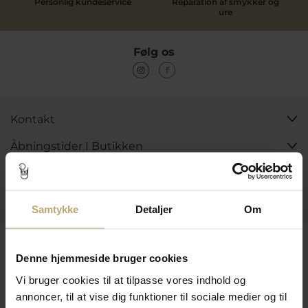
Personlig kundeservice
Reparation af smykker og
ure
Følg os
Kontakt
Åbningstider I Butikken
Information
Praktiske Sider
Samtykke
Detaljer
Om
Leveringsmuligheder
Denne hjemmeside bruger cookies
Vi bruger cookies til at tilpasse vores indhold og
annoncer, til at vise dig funktioner til sociale medier og til
Betalingsmuligheder