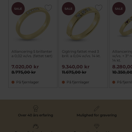
SALE
SALE
SALE
Alliancering 5 brillanter
Gigtring fattet med 3
Alliancerin
a 0,02 w/vs. (fattet tæt)
brill. a 0,04 w/vs. 14 kt.
w/vs. + 3* r
14 kt.
7.020,00 kr
9.340,00 kr
8.280,0
8.775,00 kr
11.675,00 kr
10.350,00
På fjernlager
På fjernlager
På fjern
Over 40 års erfaring
Mulighed for gravering