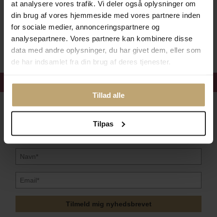
at analysere vores trafik. Vi deler også oplysninger om
din brug af vores hjemmeside med vores partnere inden
for sociale medier, annonceringspartnere og
Sikker Og Tryg E-Handel
analysepartnere. Vores partnere kan kombinere disse
data med andre oplysninger, du har givet dem, eller som
de har indsamlet fra din brug af deres tjenester.
Få 15%
velkomstrabat
Tillad alle
Følg med i vores nyhedsbrev
Læs mere her
Tilpas
Tilmeld mig nyhedsbrevet