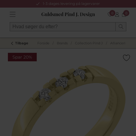
1-3 dages levering på lagervarer
0
0
Tilbage
Forside
/
Brands
/
Collection Pind J
/
Allianceringe
Spar 20%