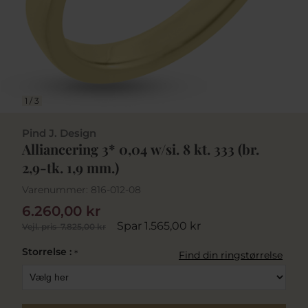
1
/
3
Pind J. Design
Alliancering 3* 0,04 w/si. 8 kt. 333 (br.
2,9-tk. 1,9 mm.)
Varenummer:
816-012-08
6.260,00 kr
Spar 1.565,00 kr
Vejl. pris
7.825,00 kr
Storrelse :
*
Find din ringstørrelse