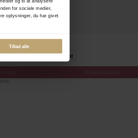
 medier og til at analysere
nden for sociale medier,
e oplysninger, du har givet
kker Og Tryg E-Handel
Tillad alle
llinger
Privatlivspolitik
oldt.