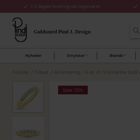
1-3 dages levering på lagervarer
Nyheder
Smykker
Brands
Forside
/
Tilbud
/
Alliancering i 14 kt. m. 5 brillanter 0,08 
Spar 20%