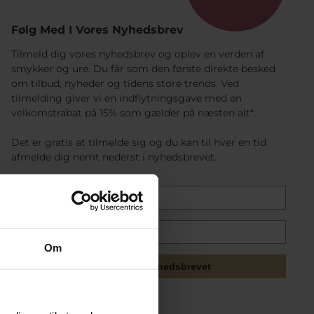
Følg Med I Vores Nyhedsbrev
Tilmeld dig vores nyhedsbrev og oplev en verden af
smykker og ure. Du får som den første direkte besked
om tilbud, nyheder og tidens store trends. Ved
tilmelding giver vi en indflytningsgave med en
velkomstrabat på 15% som gælder på næsten alt*.
Det er gratis at tilmelde sig og du kan til hver en tid
afmelde dig nemt nederst i nyhedsbrevet.
Om
Tilmeld mig nyhedsbrevet