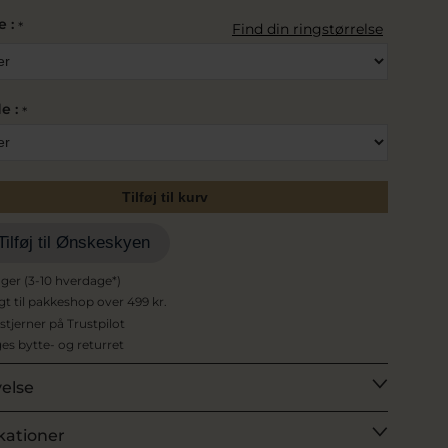
e :
*
Find din ringstørrelse
e :
*
Tilføj til kurv
Tilføj til Ønskeskyen
ager (3-10 hverdage*)
agt til pakkeshop over 499 kr.
 stjerner på Trustpilot
es bytte- og returret
velse
kationer