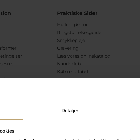
tion
Praktiske Sider
Huller i ørerne
Ringstørrelsesguide
Smykkepleje
sformer
Gravering
etingelser
Læs vores onlinekatalog
lsesret
Kundeklub
Køb returlabel
lkår
Hent returseddel
vekortsaldo
Følg Os
Detaljer
ookies