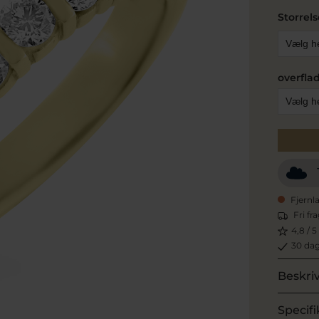
Storrels
overflad
Fjernl
Fri fr
4,8 / 5
30 dag
Beskri
Specifi