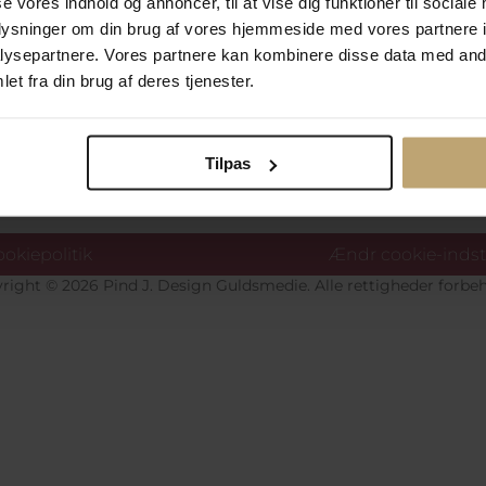
se vores indhold og annoncer, til at vise dig funktioner til sociale
oplysninger om din brug af vores hjemmeside med vores partnere i
ysepartnere. Vores partnere kan kombinere disse data med andr
et fra din brug af deres tjenester.
Betalingsmuligheder
Si
Tilpas
okiepolitik
Ændr cookie-indsti
right © 2026 Pind J. Design Guldsmedie. Alle rettigheder forbeh