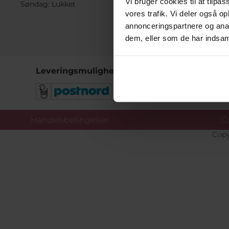
Vi bruger cookies til at tilpas
Søndag: Lukket
vores trafik. Vi deler også 
annonceringspartnere og anal
dem, eller som de har indsaml
Leveringsmuligheder
Handelsbetingelser
Co
Copy