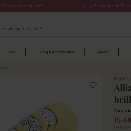
Fri fragt over kr. 499,-
4,8 stjerner på Trust
Ure
Living & Accessories
Gaver
w/vs.
Pind J.
Alli
bril
Varenu
15.4
Vejl. pri