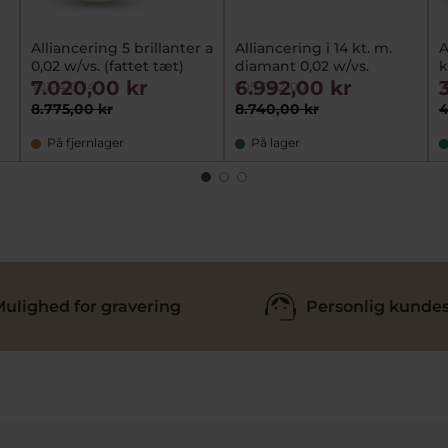
Alliancering 5 brillanter a
Alliancering i 14 kt. m.
A
0,02 w/vs. (fattet tæt)
diamant 0,02 w/vs.
k
7.020,00 kr
6.992,00 kr
703-410-14
705-002-00
7
8.775,00 kr
8.740,00 kr
4
På fjernlager
På lager
ulighed for gravering
Personlig kundes