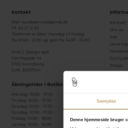
Kontakt
Informa
Mail:
kundeservice@pindj.dk
Kontakt
Tlf. 62 21 12 92
Om os
Telefonen er åben mandag til fredag
Job
fra 10:00 - 12:00 og igen fra 14:00 - 16:00
Levering
Handelsb
Pind J. Design ApS
Gerritsgade 44
Fortryde
5700 Svendborg
Presse
CVR. 36937041
Tilbudsvi
Check ga
Åbningstider I Butikken
Mandag: 10:00 - 17:30
Tirsdag: 10:00 - 17:30
Samtykke
Onsdag: 10:00 - 17:30
Torsdag: 10:00 - 17:30
Fredag: 10:00 - 18:00
Denne hjemmeside bruger c
Lørdag: 10:00 - 14:00