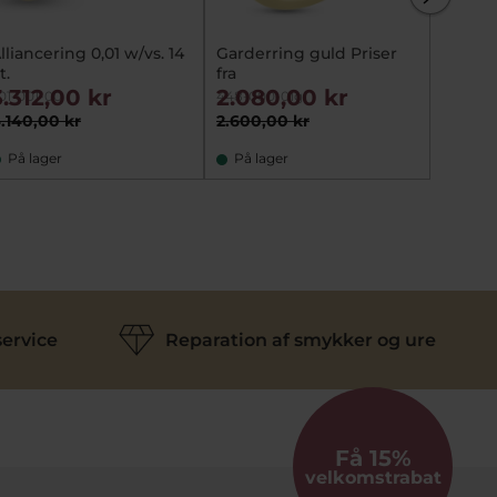
lliancering 0,01 w/vs. 14
Garderring guld Priser
Gigtri
t.
fra
brill. a
3.312,00 kr
2.080,00 kr
9.34
01-001-00
448-000-01g
431-012-
.140,00 kr
2.600,00 kr
11.675,
På lager
På lager
På fj
ervice
Reparation af smykker og ure
Få 15%
velkomstrabat