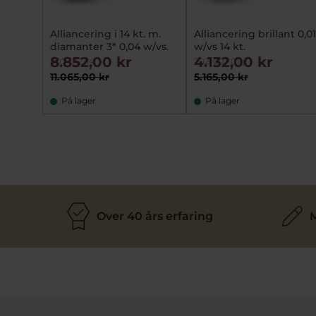
Alliancering i 14 kt. m.
Alliancering brillant 0,01
diamanter 3* 0,04 w/vs.
w/vs 14 kt.
8.852,00 kr
4.132,00 kr
807-012-14
702-001-01g
11.065,00 kr
5.165,00 kr
På lager
På lager
Over 40 års erfaring
M