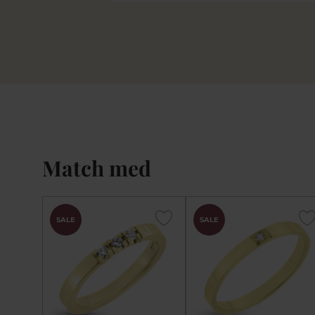
Match med
SALE
SALE