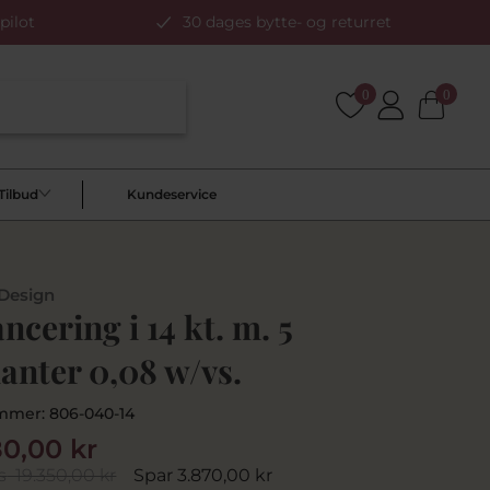
pilot
30 dages bytte- og returret
0
0
Tilbud
Kundeservice
 Design
ancering i 14 kt. m. 5
lanter 0,08 w/vs.
mmer:
806-040-14
80,00 kr
s
19.350,00 kr
Spar 3.870,00 kr