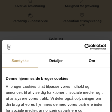
Over 40 års erfaring
Mulighed for gravering
Personlig kundeservice
Reparation af smykker og
ure
Følg os
Samtykke
Detaljer
Om
Kontakt
Åbningstider I Butikken
Denne hjemmeside bruger cookies
Information
Vi bruger cookies til at tilpasse vores indhold og
annoncer, til at vise dig funktioner til sociale medier og til
Praktiske Sider
at analysere vores trafik. Vi deler også oplysninger om
din brug af vores hjemmeside med vores partnere inden
Leveringsmuligheder
for sociale medier, annonceringspartnere og