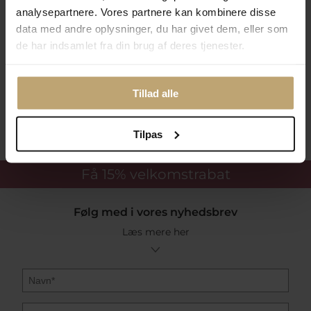
analysepartnere. Vores partnere kan kombinere disse
data med andre oplysninger, du har givet dem, eller som
de har indsamlet fra din brug af deres tjenester.
Betalingsmuligheder
Tillad alle
Sikker Og Tryg E-Handel
Tilpas
Få 15%
velkomstrabat
Følg med i vores nyhedsbrev
Læs mere her