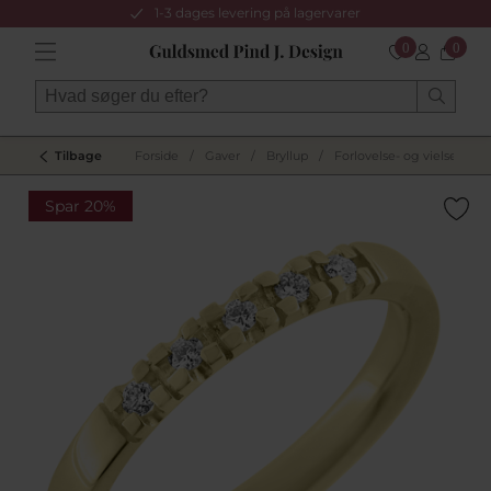
1-3 dages levering på lagervarer
0
0
Tilbage
Forside
/
Gaver
/
Bryllup
/
Forlovelse- og vielsesring
Spar 20%