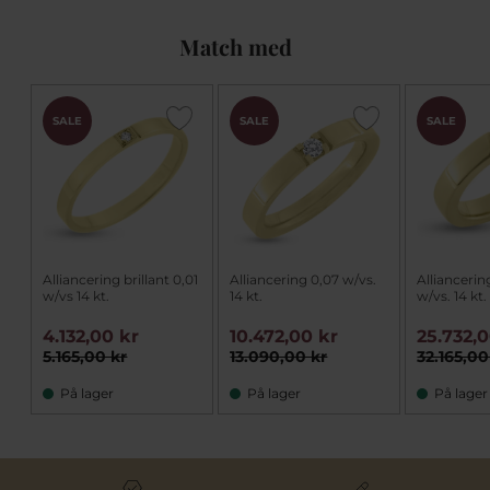
Match med
SALE
SALE
SALE
Alliancering brillant 0,01
Alliancering 0,07 w/vs.
Alliancering
w/vs 14 kt.
14 kt.
w/vs. 14 kt.
4.132,00 kr
10.472,00 kr
25.732,
5.165,00 kr
13.090,00 kr
32.165,00
På lager
På lager
På lager