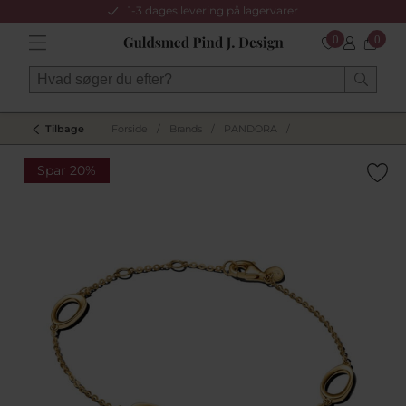
1-3 dages levering på lagervarer
0
0
Tilbage
Forside
/
Brands
/
PANDORA
/
Spar 20%