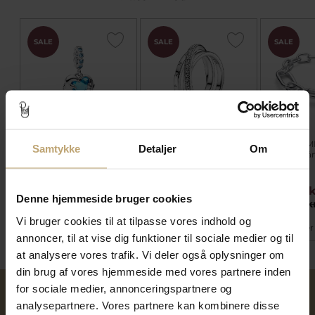
SALE
SALE
SALE
Pandora Blåt
Pandora Krydsende
Pandora ME
Samtykke
Detaljer
Om
Muranoglas Delfiner
Tredobbelt pavé
Ledarmbånd
charm sølv m. krystal
båndring i sølv med klar
cm)
zirkonia
399,20 kr
559,20 kr
639,20 
Denne hjemmeside bruger cookies
499,00 kr
699,00 kr
799,00 k
Vi bruger cookies til at tilpasse vores indhold og
På fjernlager
På fjernlager
På lager
annoncer, til at vise dig funktioner til sociale medier og til
at analysere vores trafik. Vi deler også oplysninger om
din brug af vores hjemmeside med vores partnere inden
for sociale medier, annonceringspartnere og
analysepartnere. Vores partnere kan kombinere disse
Over 40 års erfaring
Mulighed for gravering