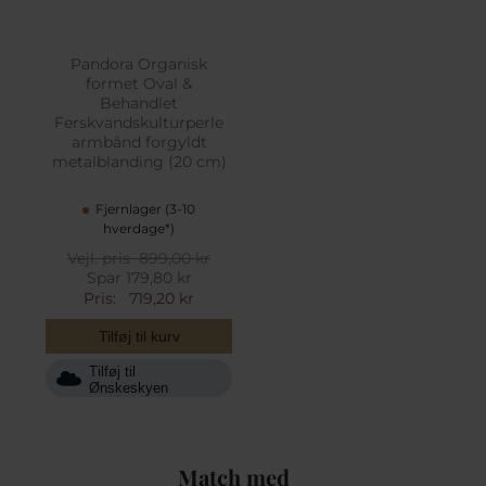
Pandora Organisk
formet Oval &
Behandlet
Ferskvandskulturperle
armbånd forgyldt
metalblanding (20 cm)
Fjernlager (3-10
hverdage*)
Vejl. pris
899,00 kr
Spar 179,80 kr
Pris:
719,20 kr
Tilføj til kurv
Tilføj til
Ønskeskyen
Match med