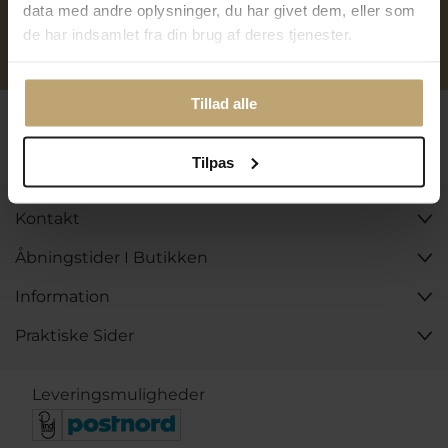
data med andre oplysninger, du har givet dem, eller som
de har indsamlet fra din brug af deres tjenester.
Personlig kundeservice
Reparation af smykker og
ure
Tillad alle
Følg os
Tilpas
Kontakt
Åbningstider I Butikken
Information
Praktiske Sider
Leveringsmuligheder