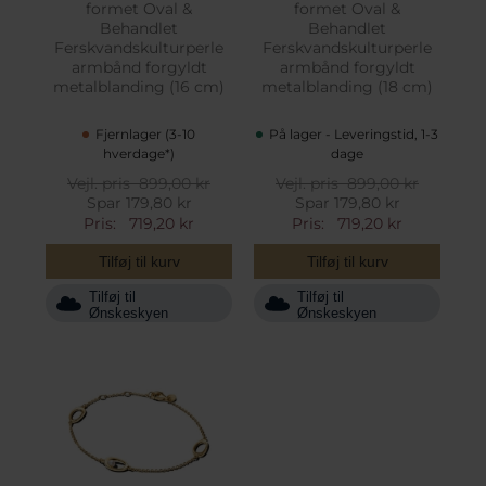
formet Oval &
formet Oval &
Behandlet
Behandlet
Ferskvandskulturperle
Ferskvandskulturperle
armbånd forgyldt
armbånd forgyldt
metalblanding (16 cm)
metalblanding (18 cm)
Fjernlager (3-10
På lager - Leveringstid, 1-3
hverdage*)
dage
Vejl. pris
899,00 kr
Vejl. pris
899,00 kr
Spar 179,80 kr
Spar 179,80 kr
Pris:
719,20 kr
Pris:
719,20 kr
Tilføj til kurv
Tilføj til kurv
Tilføj til
Tilføj til
Ønskeskyen
Ønskeskyen