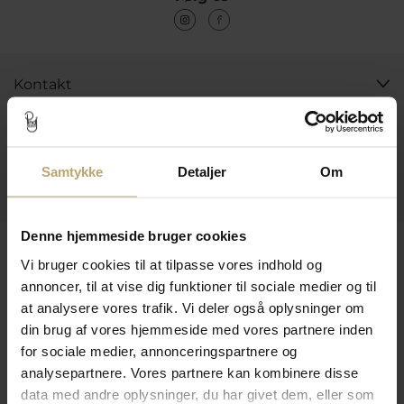
Kontakt
Åbningstider I Butikken
Information
Samtykke
Detaljer
Om
Praktiske Sider
Denne hjemmeside bruger cookies
Leveringsmuligheder
Vi bruger cookies til at tilpasse vores indhold og
annoncer, til at vise dig funktioner til sociale medier og til
at analysere vores trafik. Vi deler også oplysninger om
Betalingsmuligheder
din brug af vores hjemmeside med vores partnere inden
for sociale medier, annonceringspartnere og
analysepartnere. Vores partnere kan kombinere disse
data med andre oplysninger, du har givet dem, eller som
Sikker Og Tryg E-Handel