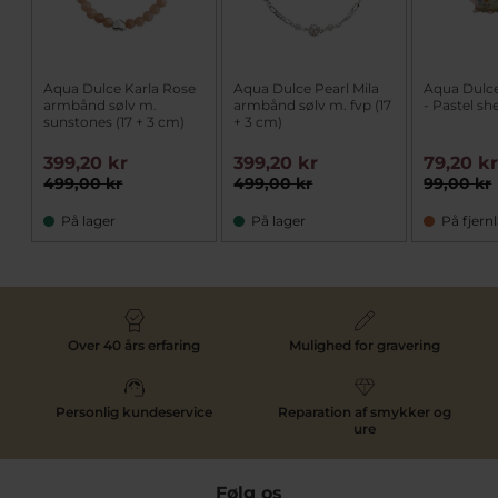
Aqua Dulce Karla Rose
Aqua Dulce Pearl Mila
Aqua Dulc
armbånd sølv m.
armbånd sølv m. fvp (17
- Pastel she
sunstones (17 + 3 cm)
+ 3 cm)
399,20 kr
399,20 kr
79,20 k
499,00 kr
499,00 kr
99,00 kr
På lager
På lager
På fjern
Over 40 års erfaring
Mulighed for gravering
Personlig kundeservice
Reparation af smykker og
ure
Følg os