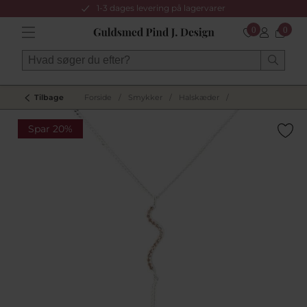
1-3 dages levering på lagervarer
0
0
Tilbage
Forside
/
Smykker
/
Halskæder
/
Spar 20%