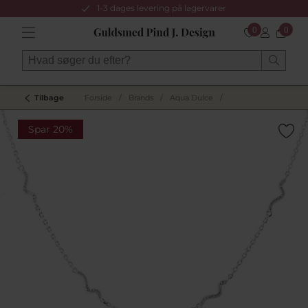
1-3 dages levering på lagervarer
0
0
Tilbage
Forside
/
Brands
/
Aqua Dulce
/
Spar 20%