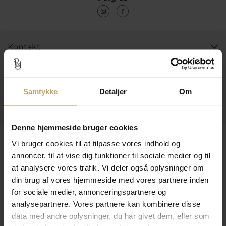
Kontakt
Åbningstider I Butikken
Information
Samtykke
Detaljer
Om
Praktiske Sider
Denne hjemmeside bruger cookies
Leveringsmuligheder
Vi bruger cookies til at tilpasse vores indhold og
annoncer, til at vise dig funktioner til sociale medier og til
at analysere vores trafik. Vi deler også oplysninger om
Betalingsmuligheder
din brug af vores hjemmeside med vores partnere inden
for sociale medier, annonceringspartnere og
analysepartnere. Vores partnere kan kombinere disse
data med andre oplysninger, du har givet dem, eller som
Sikker Og Tryg E-Handel