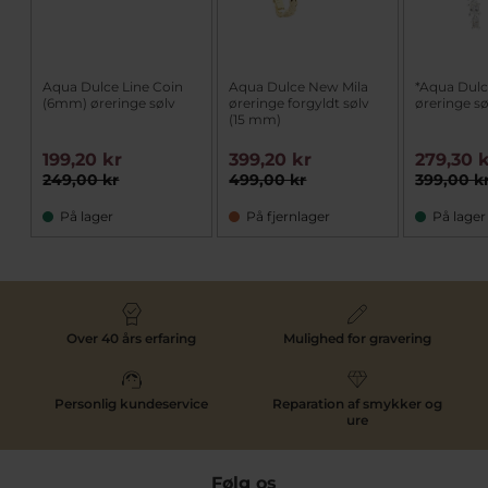
Aqua Dulce Line Coin
Aqua Dulce New Mila
*Aqua Dul
(6mm) øreringe sølv
øreringe forgyldt sølv
øreringe sø
(15 mm)
199,20 kr
399,20 kr
279,30 
249,00 kr
499,00 kr
399,00 k
På lager
På fjernlager
På lager
Over 40 års erfaring
Mulighed for gravering
Personlig kundeservice
Reparation af smykker og
ure
Følg os