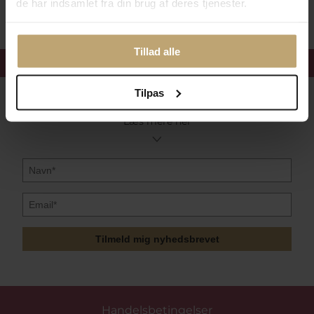
de har indsamlet fra din brug af deres tjenester.
Tillad alle
Få 15%
velkomstrabat
Tilpas
Følg med i vores nyhedsbrev
Læs mere her
Tilmeld mig nyhedsbrevet
Handelsbetingelser