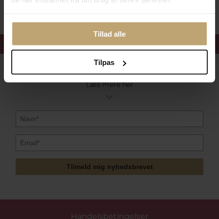
Tillad alle
Få 15%
velkomstrabat
Tilpas
Følg med i vores nyhedsbrev
Læs mere her
Tilmeld mig nyhedsbrevet
Handelsbetingelser