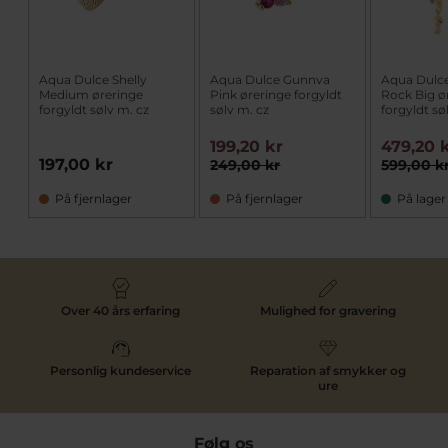
Aqua Dulce Shelly
Aqua Dulce Gunnva
Aqua Dulce
Medium øreringe
Pink øreringe forgyldt
Rock Big ø
forgyldt sølv m. cz
sølv m. cz
forgyldt sø
199,20 kr
479,20 
197,00 kr
249,00 kr
599,00 k
På fjernlager
På fjernlager
På lager
Over 40 års erfaring
Mulighed for gravering
Personlig kundeservice
Reparation af smykker og
ure
Følg os