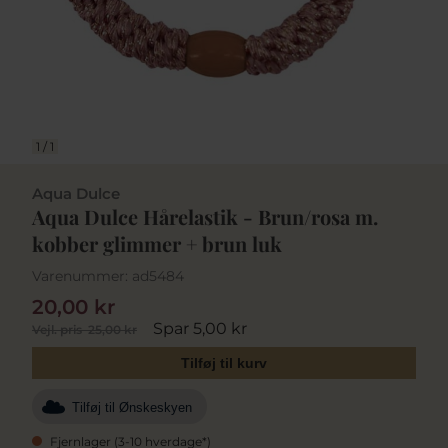
1
/
1
Aqua Dulce
Aqua Dulce Hårelastik - Brun/rosa m.
kobber glimmer + brun luk
Varenummer:
ad5484
20,00 kr
Spar 5,00 kr
Vejl. pris
25,00 kr
Tilføj til kurv
Tilføj til Ønskeskyen
Fjernlager (3-10 hverdage*)