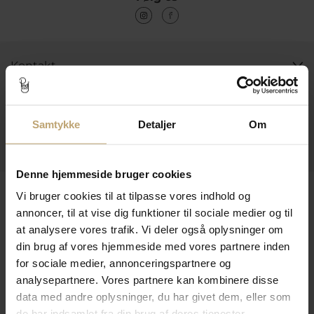
Kontakt
Åbningstider I Butikken
Information
Samtykke
Detaljer
Om
Praktiske Sider
Denne hjemmeside bruger cookies
Leveringsmuligheder
Vi bruger cookies til at tilpasse vores indhold og
annoncer, til at vise dig funktioner til sociale medier og til
at analysere vores trafik. Vi deler også oplysninger om
din brug af vores hjemmeside med vores partnere inden
Betalingsmuligheder
for sociale medier, annonceringspartnere og
analysepartnere. Vores partnere kan kombinere disse
data med andre oplysninger, du har givet dem, eller som
Sikker Og Tryg E-Handel
de har indsamlet fra din brug af deres tjenester.