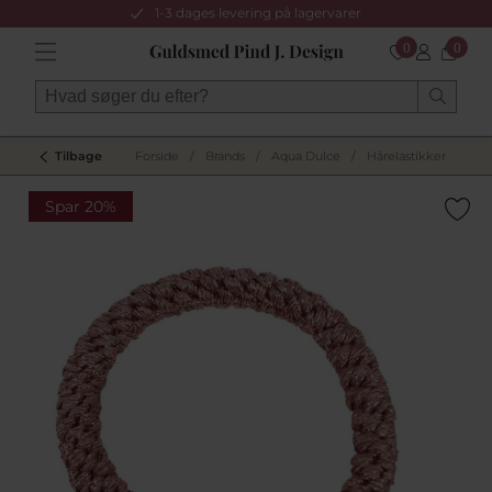
1-3 dages levering på lagervarer
0
0
Tilbage
Forside
/
Brands
/
Aqua Dulce
/
Hårelastikker
/
Spar 20%