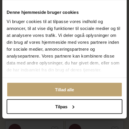
25,00 kr
25,00 kr
På lager
På fjernlager
Denne hjemmeside bruger cookies
Vi bruger cookies til at tilpasse vores indhold og
annoncer, til at vise dig funktioner til sociale medier og til
SALE
SALE
at analysere vores trafik. Vi deler også oplysninger om
din brug af vores hjemmeside med vores partnere inden
for sociale medier, annonceringspartnere og
analysepartnere. Vores partnere kan kombinere disse
data med andre oplysninger, du har givet dem, eller som
de har indsamlet fra din brug af deres tjenester.
Aqua Dulce Hårelastik -
Aqua Dulce Hårelastik -
Flaskegrøn m. grøn glimmer
Olivengrøn m. grøn glimmer
+ grøn luk
+ khakigrøn luk
Tillad alle
20,00 kr
20,00 kr
25,00 kr
25,00 kr
Tilpas
På lager
På lager