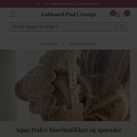
1-3 dages levering på lagervarer
0
0
Forsiden
/
Hårelastikker
Aqua Dulce Hårelastikker og spænder