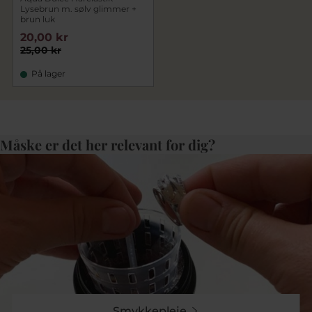
Lysebrun m. sølv glimmer +
brun luk
20,00 kr
25,00 kr
På lager
Måske er det her relevant for dig?
Smykkepleje