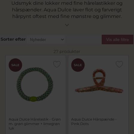
Udsmyk dine lokker med fine hårelastikker og
hårspænder. Aqua Dulce laver flot og farverigt
hårpynt oftest med fine mønstre og glimmer.
Se vores brede udvalg af hårelastikker og
spænder fra danske Aqua Dulce lige her.
Sorter efter
Vis alle filtre
27 produkter
SALE
SALE
Aqua Dulce Hårelastik - Grøn
Aqua Dulce Hårspænde -
m. grøn glimmer + limegrøn
Pink Dots
luk