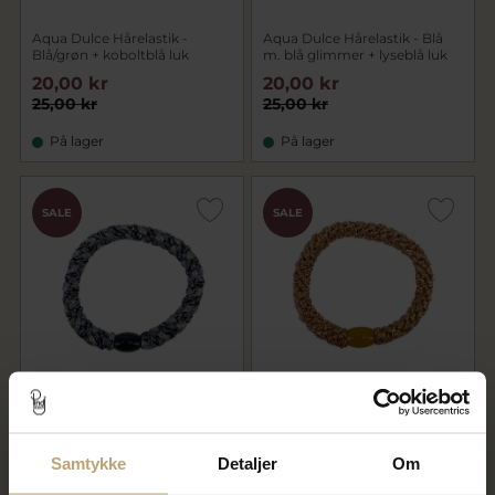
Aqua Dulce Hårelastik -
Aqua Dulce Hårelastik - Blå
Blå/grøn + koboltblå luk
m. blå glimmer + lyseblå luk
20,00 kr
20,00 kr
25,00 kr
25,00 kr
På lager
På lager
SALE
SALE
Aqua Dulce Hårelastik -
Aqua Dulce Hårelastik - Guld
Grå/sort m. sølv glimmer +
m. guld glimmer + beige luk
sort luk
Samtykke
Detaljer
Om
20,00 kr
20,00 kr