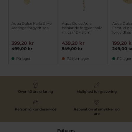
Aqua Dulce Karla & Me
Aqua Dulce Aura
Aqua Dulc
øreringe forgyldt sølv
halskæde forgyldt sølv
Earstud ør
m. cz (42 + 3 cm)
forgyldt sø
399,20 kr
439,20 kr
199,20 k
499,00 kr
549,00 kr
249,00 k
På lager
På fjernlager
På lager
Over 40 års erfaring
Mulighed for gravering
Personlig kundeservice
Reparation af smykker og
ure
Følg os