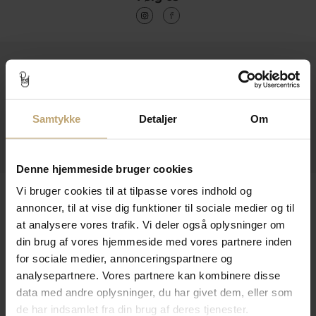
Kontakt
Åbningstider I Butikken
Samtykke
Detaljer
Om
Information
Praktiske Sider
Denne hjemmeside bruger cookies
Leveringsmuligheder
Vi bruger cookies til at tilpasse vores indhold og
annoncer, til at vise dig funktioner til sociale medier og til
at analysere vores trafik. Vi deler også oplysninger om
din brug af vores hjemmeside med vores partnere inden
Betalingsmuligheder
for sociale medier, annonceringspartnere og
analysepartnere. Vores partnere kan kombinere disse
data med andre oplysninger, du har givet dem, eller som
de har indsamlet fra din brug af deres tjenester.
Sikker Og Tryg E-Handel