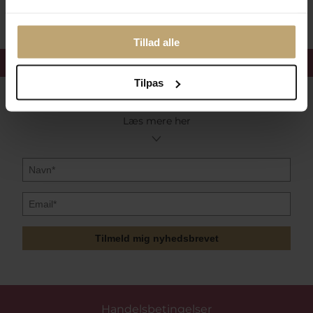
Tillad alle
Få 15%
velkomstrabat
Tilpas
Følg med i vores nyhedsbrev
Læs mere her
Tilmeld mig nyhedsbrevet
Handelsbetingelser