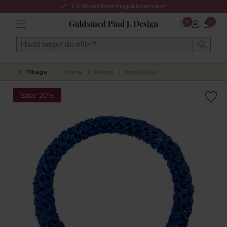
1-3 dages levering på lagervarer
0
0
Tilbage
Forside
/
Brands
/
Aqua Dulce
/
Spar 20%