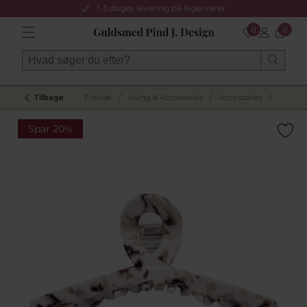
1-3 dages levering på lagervarer
0
0
Tilbage
Forside
/
Living & Accessories
/
Accessories
/
Spar 20%