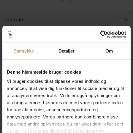
Kontakt
Åbningstider I Butikken
Information
Samtykke
Detaljer
Om
Praktiske Sider
Leveringsmuligheder
Denne hjemmeside bruger cookies
Vi bruger cookies til at tilpasse vores indhold og
annoncer, til at vise dig funktioner til sociale medier og til
at analysere vores trafik. Vi deler også oplysninger om
Betalingsmuligheder
din brug af vores hjemmeside med vores partnere inden
for sociale medier, annonceringspartnere og
analysepartnere. Vores partnere kan kombinere disse
Sikker Og Tryg E-Handel
data med andre oplysninger, du har givet dem, eller som
de har indsamlet fra din brug af deres tjenester.