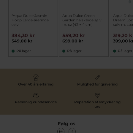
*Aqua Dulce Jasmin
Aqua Dulce Green
Aqua Dulc
Hoop Large øreringe
Garden halskæde sølv
Dream Lon
sølv
m. cz (42 + 4 cm)
sølv m. ste
384,30 kr
559,20 kr
319,20 k
549,00 kr
699,00 kr
399,00 k
På lager
På lager
På lager
Over 40 års erfaring
Mulighed for gravering
Personlig kundeservice
Reparation af smykker og
ure
Følg os